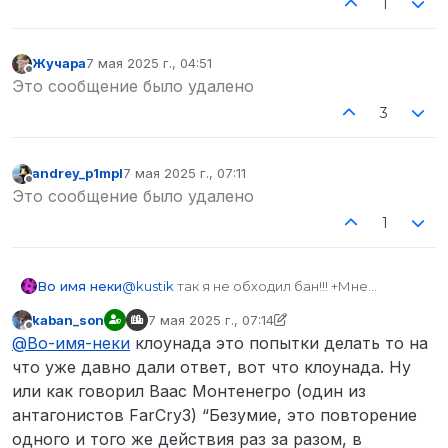
1
Жучара
7 мая 2025 г., 04:51
отредактировано
Не в сети
Это сообщение было удалено
3
andrey_p1mpl
7 мая 2025 г., 07:11
отредактировано
Не в сети
Это сообщение было удалено
1
Во имя неки
@
kustik
так я не обходил бан!!! +Мне
говорили что жалобу подавать можно я
kaban_son
7 мая 2025 г., 07:14
могу отправить скришот в личные
отредактировано kaban_son
5 июл. 2025 г., 0
Не в сети
@
Во-имя-неки
клоунада это попытки делать то на
сообщения слов инквизи или доктора, не
спамьте пожалуйста в теме если вы не
что уже давно дали ответ, вот что клоунада. Ну
имеете отношения к ней
или как говорил Ваас Монтенегро (один из
UPD
@
playez
Да чувак хорошей текст
антагонистов FarCry3) “Безумие, это повторение
Что за КЛОУНАДУ устроили под топиком???
одного и того же действия раз за разом, в