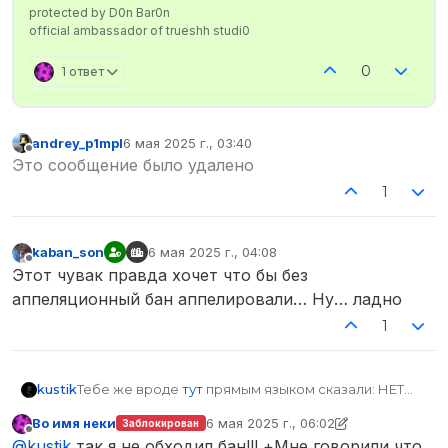
protected by D0n Bar0n
official ambassador of trueshh studi0
0
1 ответ
andrey_p1mpl
6 мая 2025 г., 03:40
отредактировано
Не в сети
Это сообщение было удалено
1
kaban_son
6 мая 2025 г., 04:08
отредактировано
Не в сети
Этот чувак правда хочет что бы без
аппеляционный бан аппелировали… Ну… ладно
1
kustik
Тебе же вроде
тут
прямым языком сказали: НЕТ
твоему разбану, ситуация закончена.
Во имя неки
6 мая 2025 г., 06:02
Заблокирован
+ прошло больше 3-х дней с момента выхода
отредактировано Во имя неки
5 июн.
Не в сети
@
kustik
так я не обходил бан!!! +Мне говорили что
вердикта.