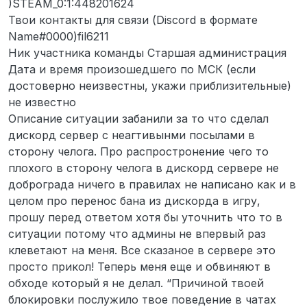
)STEAM_0:1:448201624
Твои контакты для связи (Discord в формате
Name#0000)fil6211
Ник участника команды Старшая администрация
Дата и время произошедшего по МСК (если
достоверно неизвестны, укажи приблизительные)
не известно
Описание ситуации забанили за то что сделал
дискорд сервер с неагтивынми посылами в
сторону челога. Про распростронение чего то
плохого в сторону челога в дискорд сервере не
доброграда ничего в правилах не написано как и в
целом про перенос бана из дискорда в игру,
прошу перед ответом хотя бы уточнить что то в
ситуации потому что админы не впервый раз
клеветают на меня. Все сказаное в сервере это
просто прикол! Теперь меня еще и обвиняют в
обходе который я не делал. “Причиной твоей
блокировки послужило твое поведение в чатах