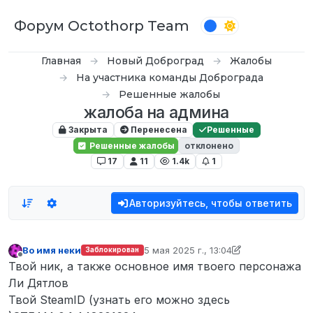
Перейти к содержимому
Форум Octothorp Team
Главная
Новый Доброград
Жалобы
На участника команды Доброграда
Решенные жалобы
жалоба на админа
Закрыта
Перенесена
Решенные
Решенные жалобы
отклонено
17
11
1.4k
1
Авторизуйтесь, чтобы ответить
Во имя неки
5 мая 2025 г., 13:04
Заблокирован
отредактировано Во имя неки
5 мая 
Не в сети
Твой ник, а также основное имя твоего персонажа
Ли Дятлов
Твой SteamID (узнать его можно здесь