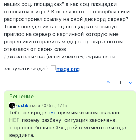
наших соц. площадках” а как соц площадки
относятся к игре? В игре я кого то оскорблял или
распростронял ссылку на свой дискорд сервер?
Также поведение в соц площадках я скинул
приглос на сервер с картинкой которую мне
разрешили отправить модератор сыр а потом
отказался от своих слов
Доказательства (если имеются; скриншоты
загружать сюда )
-1
kustik
5 мая 2025 г., 17:15
отредактировано
Не в сети
Тебе же вроде
тут
прямым языком сказали:
НЕТ твоему разбану, ситуация закончена.
+ прошло больше 3-х дней с момента выхода
вердикта.