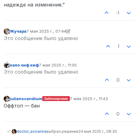
надежде на изменение.”
-1
Жучара
7 мая 2025 г., 07:44
отредактировано Жучара
5 июл. 2025 г., 07:56
Не в сети
Это сообщение было удалено
1
капо чиф киф
7 мая 2025 г., 11:05
отредактировано
Не в сети
Это сообщение было удалено
0
julianscandium
7 мая 2025 г., 11:43
Заблокирован
отредактировано
Не в сети
Оффтоп — бан
0
doctor_avicenna
выбрал решение
24 мая 2025 г., 08:30