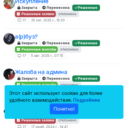
Искупление
Закрыта
Перенесена
Решенные
Решенные заявки
отклонено
17
25 окт. 2025 г., 15:20
а(р)буз?
Закрыта
Перенесена
Решенные
Решенные жалобы
отклонено
17
5 авг. 2025 г., 07:15
Жалоба на админа
Закрыта
Перенесена
Решенные
Решенные жалобы
отклонено
17
11 апр. 2025 г., 16:56
Этот сайт использует cookies для более
удобного взаимодействия.
Подробнее
Заявка на разбан (ОБХОД)
Понятно!
Закрыта
Перенесена
Решенные
Решенные заявки
отклонено
17
17 нояб. 2024 г., 14:41