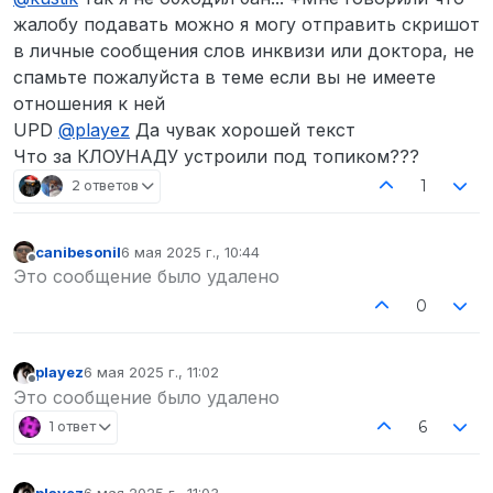
жалобу подавать можно я могу отправить скришот
в личные сообщения слов инквизи или доктора, не
спамьте пожалуйста в теме если вы не имеете
отношения к ней
UPD
@
playez
Да чувак хорошей текст
Что за КЛОУНАДУ устроили под топиком???
1
2 ответов
canibesonil
6 мая 2025 г., 10:44
отредактировано
Не в сети
Это сообщение было удалено
0
playez
6 мая 2025 г., 11:02
отредактировано
Не в сети
Это сообщение было удалено
6
1 ответ
playez
6 мая 2025 г., 11:03