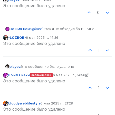
отредактировано
Не в сети
Это сообщение было удалено
0
Во имя неки
@
kustik
так я не обходил бан!!! +Мне
говорили что жалобу подавать можно я
-LOZBOB-
6 мая 2025 г., 14:36
могу отправить скришот в личные
отредактировано
Не в сети
Это сообщение было удалено
сообщения слов инквизи или доктора, не
спамьте пожалуйста в теме если вы не
1
имеете отношения к ней
UPD
@
playez
Да чувак хорошей текст
Что за КЛОУНАДУ устроили под топиком???
playez
Это сообщение было удалено
Во имя неки
6 мая 2025 г., 14:56
Заблокирован
отредактировано Во имя неки
5 июн.
Не в сети
Это сообщение было удалено
1
bloodyweblifestyle
6 мая 2025 г., 21:28
отредактировано
Не в сети
Это сообщение было удалено