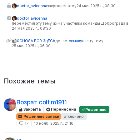
doctor_avicenna
закрывает тему
24 мая 2025 г., 08:30
doctor_avicenna
переместил эту тему из На участника команды Доброграда в
24 мая 2025 г., 08:30
0CHO8A BC9 3gECb
делает
ссылку
на эту тему
25 мая 2025 г., 06:00
Похожие темы
Возрат colt m1911
Закрыта
Перенесена
Решенные
Решенные заявки
отклонено
17
10 нояб. 2025 г., 21:16