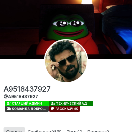
Перейти к содержимому
A9518437927
@A9518437927
СТАРШИЙ АДМИН ДОБРОГРАДА
ТЕХНИЧЕСКИЙ АДМИН
КОМАНДА ДОБРОГРАДА
РАССКАЗЧИК
Сводка
Сообщений
Темы
Репосты
930
12
0