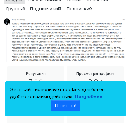
Группы
Подписчики
Подписки
6
15
0
Репутация
Просмотры профиля
344
2.8k
Этот сайт использует cookies для более
удобного взаимодействия.
Подробнее
Регистрация
Понятно!
Последнее посещение
18 апр. 2024 г.,
минуту назад
14:40