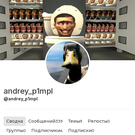
Перейти к содержимому
andrey_p1mpl
@andrey_p1mpl
Сводка
Сообщений
Темы
Репосты
339
9
0
Группы
Подписчики
Подписки
0
4
0