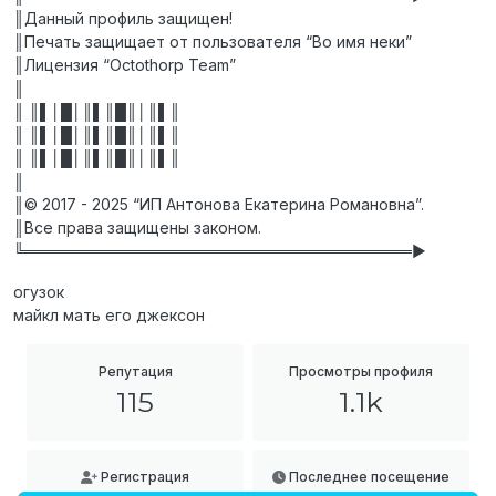
║Данный профиль защищен!
║Печать защищает от пользователя “Во имя неки”
║Лицензия “Octothorp Team”
║
║ ║▌│█│║▌║█║│║▌║
║ ║▌│█│║▌║█║│║▌║
║ ║▌│█│║▌║█║│║▌║
║
║© 2017 - 2025 “ИП Антонова Екатерина Романовна”.
║Все права защищены законом.
╚═══════════════════════════════════►
огузок
майкл мать его джексон
Репутация
Просмотры профиля
115
1.1k
Регистрация
Последнее посещение