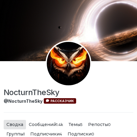
Перейти к содержимому
NocturnTheSky
@NocturnTheSky
РАССКАЗЧИК
Сводка
Сообщений
Темы
Репосты
1.4k
5
0
Группы
Подписчики
Подписки
1
4
0