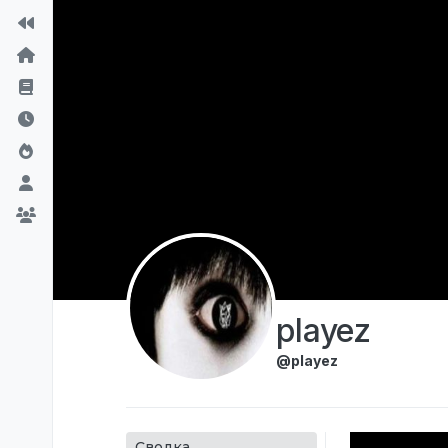
Перейти к содержимому
playez
@playez
Сводка