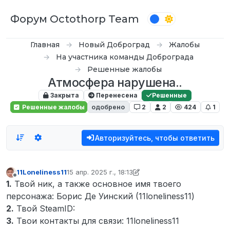
Перейти к содержимому
Форум Octothorp Team
Главная
Новый Доброград
Жалобы
На участника команды Доброграда
Решенные жалобы
Атмосфера нарушена..
Закрыта
Перенесена
Решенные
Решенные жалобы
одобрено
2
2
424
1
Авторизуйтесь, чтобы ответить
11Loneliness11
15 апр. 2025 г., 18:13
отредактировано Tekoy
Не в сети
1.
Твой ник, а также основное имя твоего
персонажа: Борис Де Уинский (11loneliness11)
2.
Твой SteamID:
3.
Твои контакты для связи: 11loneliness11