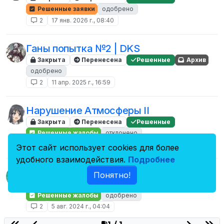
Решенные заявки
одобрено
2
17 янв. 2026 г., 08:40
Ганы попытка №2 | DKS
Закрыта
Перенесена
Решенные
Архив
одобрено
2
11 апр. 2025 г., 16:59
Нарушение Атмосферы II
Закрыта
Перенесена
Решенные
Решенные жалобы
отклонено
2
17 мар. 2025 г., 08:08
Этот сайт использует cookies для более
удобного взаимодействия.
Подробнее
Нарушение атмосферы.
Понятно!
Закрыта
Перенесена
Решенные
Решенные жалобы
одобрено
2
5 авг. 2024 г., 04:04