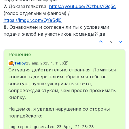
7.
Доказательства:
https://youtu.be/ZCzbusYGg5c
(голос отдельным файлом) /
https://imgur.com/QYeSdj0
8.
Ознакомлен и согласен ли ты с условиями
подачи жалоб на участников команды?: да
5
Tekoy
23 апр. 2025 г., 11:36
отредактировано Tekoy
Не в сети
Ситуация действительно странная. Ломиться
конечно в дверь таким образом я тебе не
советую, лучше уж кричать что-то,
сопровождая стуком, чем просто прожимать
кнопку.
На демке, я увидел нарушение со стороны
полицейского:
Log report generated 23 Apr, 21:23:28
