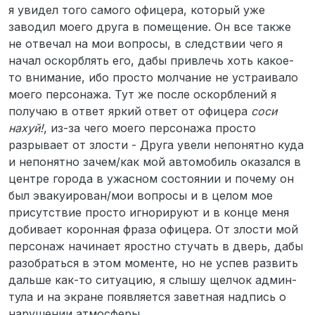
я увидел того самого офицера, который уже
заводил моего друга в помещение. Он все также
не отвечал на мои вопросы, в следствии чего я
начал оскорблять его, дабы привлечь хоть какое-
то внимание, ибо просто молчание не устраивало
моего персонажа. Тут же после оскорблений я
получаю в ответ яркий ответ от офицера
соси
нахуй!
, из-за чего моего персонажа просто
разрывает от злости - Друга увели непонятно куда
и непонятно зачем/как мой автомобиль оказался в
центре города в ужасном состоянии и почему он
был эвакуирован/мои вопросы и в целом мое
присутствие просто игнорируют и в конце меня
добивает коронная фраза офицера. От злости мой
персонаж начинает яростно стучать в дверь, дабы
разобраться в этом моменте, но не успев развить
дальше как-то ситуацию, я слышу щелчок админ-
тула и на экране появляется заветная надпись о
нарушении атмосферы.