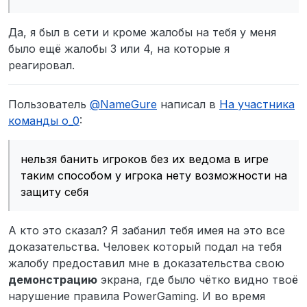
прикреплённый топик в причине бана по
этому пишу жалобу
Да, я был в сети и кроме жалобы на тебя у меня
было ещё жалобы 3 или 4, на которые я
реагировал.
Пользователь
@
NameGure
написал в
На участника
команды о_0
:
нельзя банить игроков без их ведома в игре
таким способом у игрока нету возможности на
да
защиту себя
А кто это сказал? Я забанил тебя имея на это все
доказательства. Человек который подал на тебя
жалобу предоставил мне в доказательства свою
демонстрацию
экрана, где было чётко видно твоё
нарушение правила PowerGaming. И во время