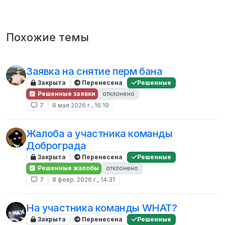
Похожие темы
Заявка на снятие перм бана
Закрыта
Перенесена
Решенные
Решенные заявки
отклонено
7
8 мая 2026 г., 16:19
Жалоба а участника команды
Доброграда
Закрыта
Перенесена
Решенные
Решенные жалобы
отклонено
7
8 февр. 2026 г., 14:31
На участника команды WHAT?
Закрыта
Перенесена
Решенные