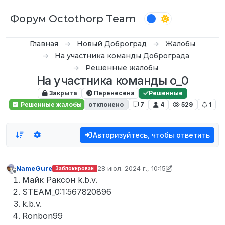
Перейти к содержимому
Форум Octothorp Team
Главная
Новый Доброград
Жалобы
На участника команды Доброграда
Решенные жалобы
На участника команды о_0
Закрыта
Перенесена
Решенные
Решенные жалобы
отклонено
7
4
529
1
Авторизуйтесь, чтобы ответить
NameGure
28 июл. 2024 г., 10:15
Заблокирован
отредактировано Tekoy
Не в сети
Майк Раксон k.b.v.
STEAM_0:1:567820896
k.b.v.
Ronbon99