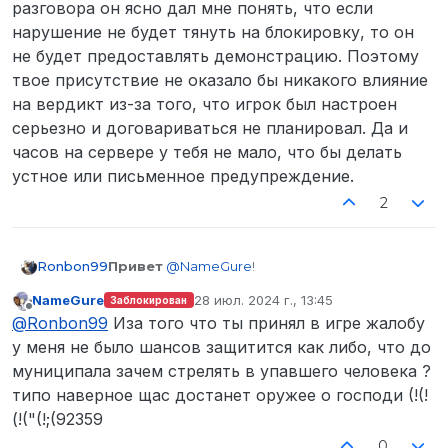
разговора он ясно дал мне понять, что если
нарушение не будет тянуть на блокировку, то он
не будет предоставлять демонстрацию. Поэтому
твое присутствие не оказало бы никакого влияние
на вердикт из-за того, что игрок был настроен
серьезно и договариваться не планировал. Да и
часов на сервере у тебя не мало, что бы делать
устное или письменное предупреждение.
2
Привет
@
NameGure
!
Ronbon99
NameGure
28 июл. 2024 г., 13:45
Заблокирован
Пользователь
@
NameGure
написал в
На
отредактировано
Не в сети
@
Ronbon99
Иза того что ты принял в игре жалобу
участника команды о_0
:
у меня не было шансов защитится как либо, что до
Перед выходом на сколько я помню
муниципала зачем стрелять в упавшего человека ?
администратор был в сети
типо наверное щас достанет оружее о господи (!(!
Да, я был в сети и кроме жалобы на тебя у
меня было ещё жалобы 3 или 4, на которые я
(!("(!;(92359
реагировал.
0