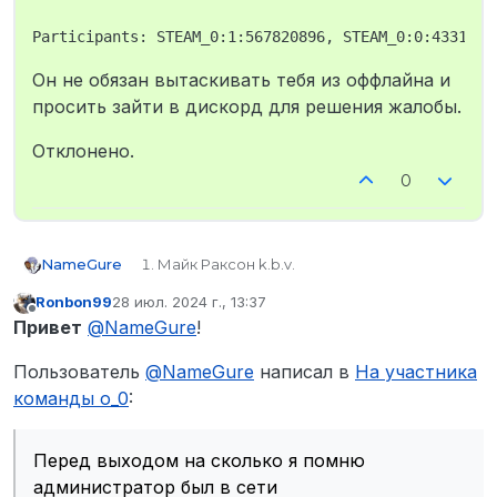
Он не обязан вытаскивать тебя из оффлайна и
просить зайти в дискорд для решения жалобы.
Отклонено.
0
NameGure
Майк Раксон k.b.v.
STEAM_0:1:567820896
Ronbon99
28 июл. 2024 г., 13:37
k.b.v.
отредактировано
Не в сети
Привет
@
NameGure
!
Ronbon99
1:58 28.07.2024
Пользователь
@
NameGure
написал в
На участника
Перед выходом на сколько я помню
администратор
был
в сети на тот
команды о_0
:
момент было около часа ночи я отписал
рп пм и вышел, на сколько я знаю нельзя
банить игроков без их ведома в игре
Перед выходом на сколько я помню
таким способом у игрока нету
администратор был в сети
возможности на защиту себя
не вижу