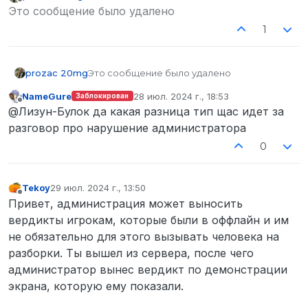
отредактировано
Не в сети
Это сообщение было удалено
1
prozac 20mg
Это сообщение было удалено
NameGure
28 июл. 2024 г., 18:53
Заблокирован
отредактировано
Не в сети
@Лизун-Булок да какая разница тип щас идет за
разговор про нарушение администратора
0
Tekoy
29 июл. 2024 г., 13:50
отредактировано
Не в сети
Привет, администрация может выносить
вердикты игрокам, которые были в оффлайн и им
не обязательно для этого вызывать человека на
разборки. Ты вышел из сервера, после чего
администратор вынес вердикт по демонстрации
экрана, которую ему показали.