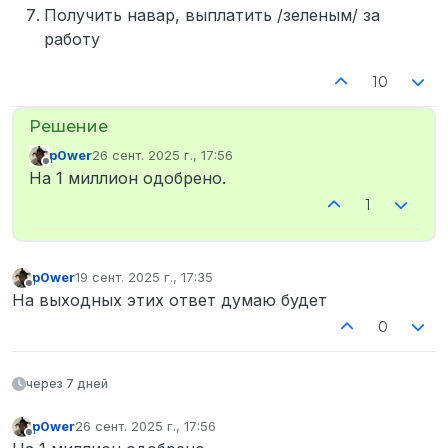
Получить навар, выплатить /зеленым/ за
работу
10
p0wer
26 сент. 2025 г., 17:56
отредактировано
Не в сети
На 1 миллион одобрено.
1
p0wer
19 сент. 2025 г., 17:35
отредактировано
Не в сети
На выходных этих ответ думаю будет
0
через 7 дней
p0wer
26 сент. 2025 г., 17:56
отредактировано
Не в сети