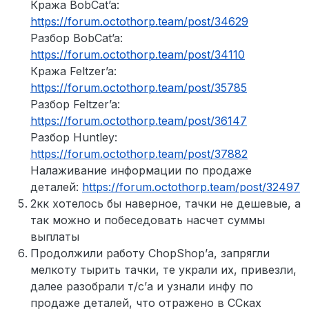
Кража BobCat’a:
https://forum.octothorp.team/post/34629
Разбор BobCat’a:
https://forum.octothorp.team/post/34110
Кража Feltzer’a:
https://forum.octothorp.team/post/35785
Разбор Feltzer’a:
https://forum.octothorp.team/post/36147
Разбор Huntley:
https://forum.octothorp.team/post/37882
Налаживание информации по продаже
деталей:
https://forum.octothorp.team/post/32497
2кк хотелось бы наверное, тачки не дешевые, а
так можно и побеседовать насчет суммы
выплаты
Продолжили работу ChopShop’а, запрягли
мелкоту тырить тачки, те украли их, привезли,
далее разобрали т/с’а и узнали инфу по
продаже деталей, что отражено в ССках