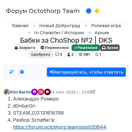
Перейти к содержимому
Форум Octothorp Team
Главная
Новый Доброград
Ролевая игра
In Character / Истории
Архив
Бабки за ChoShop №2 | DKS
Закрыта
Перенесена
Решенные
Архив
одобрено
3
2
581
1
Авторизуйтесь, чтобы ответить
D0n Bar0n
13 сент. 2025 г., 21:49
отредактировано p0wer
Не в сети
Алехандро Ромеро
d0nbar0n
STEAM_0:0:131616768
Разбор Schafter’a:
https://forum.octothorp.team/post/33644