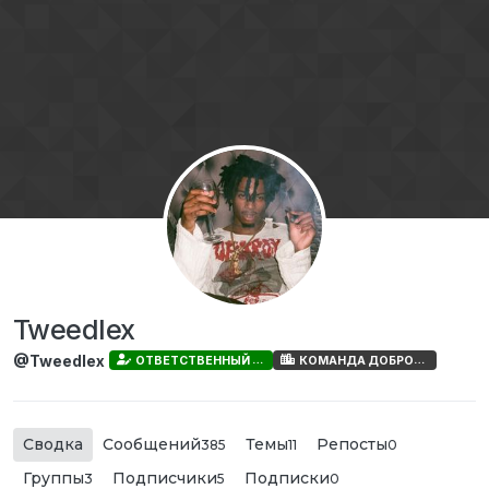
Перейти к содержимому
Tweedlex
@Tweedlex
ОТВЕТСТВЕННЫЙ АДМИН
КОМАНДА ДОБРОГРАДА
Сводка
Сообщений
Темы
Репосты
385
11
0
Группы
Подписчики
Подписки
3
5
0