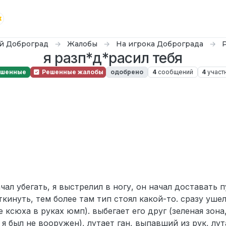
й Доброград
Жалобы
На игрока Доброграда
я разп*д*расил тебя
ешенные
Решенные жалобы
одобрено
4
сообщений
4
участ
чал убегать, я выстрелил в ногу, он начал доставать пу
кинуть, тем более там тип стоял какой-то. сразу ушел
 ксюха в руках юмп). выбегает его друг (зеленая зона
я был не вооружен), лутает ган, выпавший из рук, лут