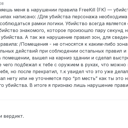
:08
няешь меня в нарушении правила FreeKill (FK) — убий
вилах написано: /Для убийства персонажа необходима
соблюдаться рамки логики. Убийство всегда является
убийство знакомого, которое произошло пару секунд 
убийства. А так же нарушение правил зон, для сведен
авила: /Помещения - не относятся к каким-либо зона
ьных действий при соблюдении остальных правил и 
в помещении, вышел на карниз здании и сделал выстре
е чего подбежал к тебе с оружием в руках, что можно
бя, но после прекратил, т.к увидел что это уже дела
л нету или не уточняется про “рп месть” как ты это н
го убийства. В итоге я признаю лишь нарушение прави
и вердикт.