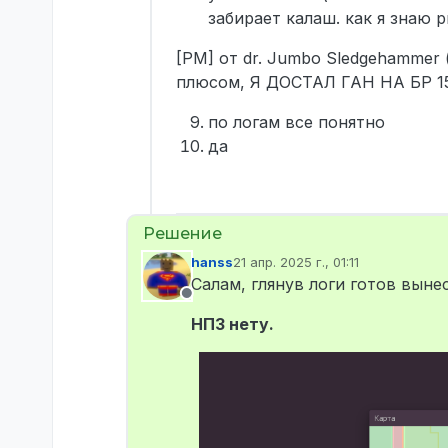
забирает калаш. как я знаю 
[PM] от dr. Jumbo Sledgehamme
плюсом, Я ДОСТАЛ ГАН НА БР 
по логам все понятно
да
hanss
21 апр. 2025 г., 01:11
отредактировано
Салам, глянув логи готов выне
Не в сети
НПЗ нету.