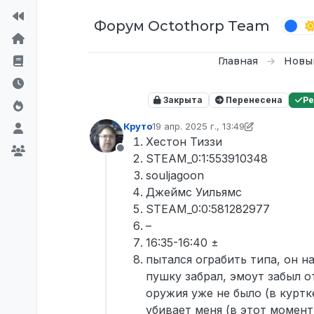
Перейти к содержимому
Форум Octothorp Team
Главная
Новы
Закрыта
Перенесена
Р
Круто
19 апр. 2025 г., 13:49
отредактировано D0n Bar0n
Хестон Тиззи
Не в сети
STEAM_0:1:553910348
souljagoon
Джеймс Уильямс
STEAM_0:0:581282977
–
16:35-16:40 ±
пытался ограбить типа, он на
пушку забрал, эмоут забыл от
оружия уже не было (в куртке
убивает меня (в этот момент 