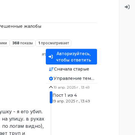
Решенные жалобы
ники
368
показы
1
просматривает
Авторизуйтесь,
#1
чтобы ответить
Сначала старые
Управление темой
19 апр. 2025 г., 13:49
Пост 1 из 4
19 апр. 2025 г., 13:49
шку - я его убил.
 на улицу. в руках
, по логам видно),
ает труп и