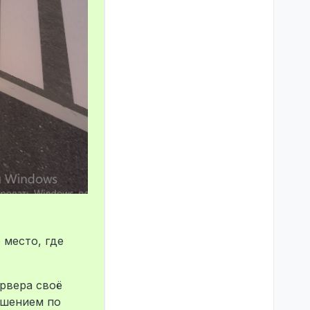
 место, где
ервера своё
решением по