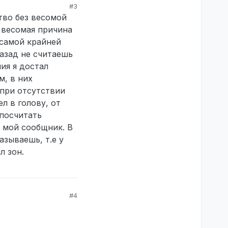
#3
ство без весомой
 весомая причина
 самой крайней
назад не считаешь
ия я достал
м, в них
при отсутствии
л в голову, от
 посчитать
л мой сообщник. В
азываешь, т.е у
л зон.
#4