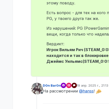
этому поводу.
Есть вопрос - для тех на кого
PG, у твоего друга так же.
Из нарушений: PG (PowerGaming
вещи, когда только что надела
Вердикт:
Игрок Вильям Рич (STEAM_0:0:
находится и так в блокировке
Джеймс Уильямс(STEAM_0:0:58
D0n Bar0n
19 апр. 2025 г., 21:13
отредактировано
На рассмотрении
@
hanss
!
Не в сети