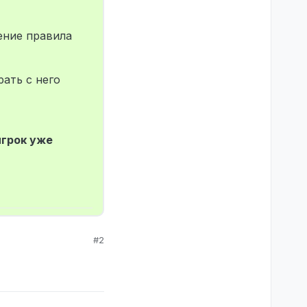
ение правила
рать с него
игрок уже
#2