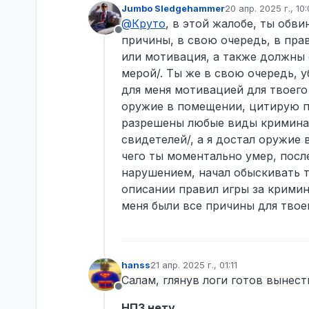
Jumbo Sledgehammer
20 апр. 2025 г., 10
отредактировано
@
Круто
, в этой жалобе, ты обви
Не в сети
причины, в свою очередь, в пра
или мотивация, а также должны 
мерой/. Ты же в свою очередь, 
для меня мотивацией для твоего 
оружие в помещении, цитирую пр
разрешены любые виды криминал
свидетелей/, а я достал оружие 
чего ты моментально умер, посл
нарушением, начал обыскивать те
описании правил игры за кримина
меня были все причины для твое
hanss
21 апр. 2025 г., 01:11
отредактировано
Салам, глянув логи готов вынест
Не в сети
НПЗ нету.