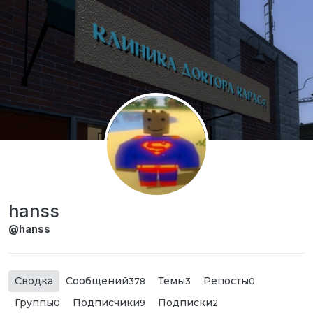
Перейти к содержимому
hanss
@hanss
Сводка
Сообщений
Темы
Репосты
378
3
0
Группы
Подписчики
Подписки
0
9
2