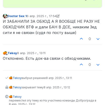
Doctor Sex 1
6 апр. 2025 г., 17:54
отредактировано Doctor Sex 1
4 июн. 2025 г., 19:50
Не в сети
И ЗАБАНИЛИ ЗА ОБХОД А Я ВООБЩЕ НЕ РАЗУ НЕ
ОБХОДЧИК ВТФ и дали БАН В ДСЕ, никаким Зед
сити я не связан (судя по посту выше)
0
Tekoy
8 апр. 2025 г., 13:11
отредактировано
Не в сети
Отклонено. Есть док-ва связи с обходчиками.
0
Tekoy
выбрал решение
8 апр. 2025 г., 13:11
Tekoy
закрывает тему
8 апр. 2025 г., 13:12
Tekoy
переместил эту тему из На участника команды Доброграда в
8 апр. 2025 г., 13:12