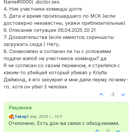
Name#0000) .doctor.sex.
4. Ник участника команды догге
5. Дата и время произошедшего по МСК (если
достоверно неизвестны, укажи приблизительные)
6. Описание ситуации 06.04.2025 20 21
7. Доказательства (если имеются; скриншоты
загружать сюда ) Нету,
8. Ознакомлен и согласен ли ты с условиями
подачи жалоб на участников команды? да
Я не согласен со своим пермачом, я стрелялся с
каким-то убийцей который убивал у Клуба
Даймонд, я его захуярил и мне дали перму почему-
то, хотя он убил 3 человек
-3
Tekoy
8 апр. 2025 г., 13:11
отредактировано
Не в сети
Отклонено. Есть док-ва связи с обходчиками.
0