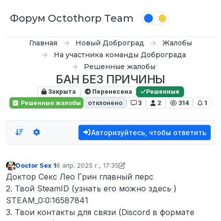
Перейти к содержимому
Форум Octothorp Team
Главная
Новый Доброград
Жалобы
На участника команды Доброграда
Решенные жалобы
БАН БЕЗ ПРИЧИНЫ
Закрыта
Перенесена
Решенные
Решенные жалобы
отклонено
3
2
314
1
Авторизуйтесь, чтобы ответить
Doctor Sex 1
6 апр. 2025 г., 17:35
отредактировано Tekoy
4 авг. 2025 г., 13:12
Не в сети
Доктор Секс Лео Грин главный перс
2. Твой SteamID (узнать его можно здесь )
STEAM_0:0:16587841
3. Твои контакты для связи (Discord в формате