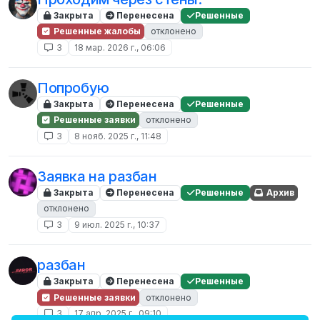
Закрыта
Перенесена
Решенные
Решенные жалобы
отклонено
3
18 мар. 2026 г., 06:06
Попробую
Закрыта
Перенесена
Решенные
Решенные заявки
отклонено
3
8 нояб. 2025 г., 11:48
Заявка на разбан
Закрыта
Перенесена
Решенные
Архив
отклонено
3
9 июл. 2025 г., 10:37
разбан
Закрыта
Перенесена
Решенные
Решенные заявки
отклонено
3
17 апр. 2025 г., 09:10