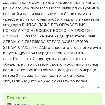
совершить,потому что его индивид друг ливнул с
рп и с его рук полетело.После была рп ситуация в
которой я сразился с своим сообщником и он
умер.Весь лут который якобы я украл с инвентаря
его друга ВЫПАЛ ДАЖЕ БЕЗ ОГРАБЛЕНИЯ
ПОТОМУ ЧТО ЧЕЛОВЕК ПРОСТО НАПРОСТО
ЛИВНУЛ С РП СИТУАЦИИ.Айди грабителей был
STEAM_0:0:797735960 STEAM_0:0:535470196
STEAM_0:1:753517222.Его спросите его за его друга
и пусть друг подтвердит.Прошу заметить 1
факт,После этой заворушки они настолько
обиделись ,что позвали своего молочного зубика
полицая ,который стрелял в воздух без микро ,а
потом 2 нас застрелил просто так и после
облутали нас,Это можно доказать по логам.
1
Fipel
5 апр. 2025 г., 22:29