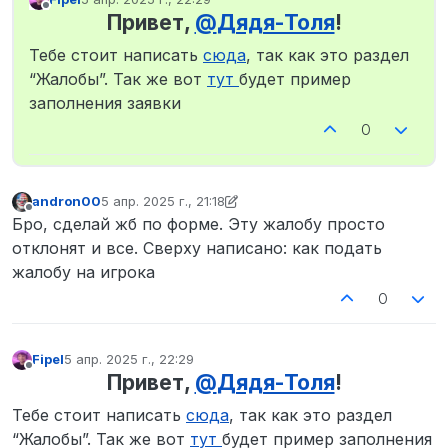
отредактировано
Не в сети
Привет,
@
Дядя-Толя
!
Тебе стоит написать
сюда
, так как это раздел
“Жалобы”. Так же вот
тут
будет пример
заполнения заявки
0
andron00
5 апр. 2025 г., 21:18
отредактировано andron00
4 мая 2025 г., 21:18
Не в сети
Бро, сделай жб по форме. Эту жалобу просто
отклонят и все. Сверху написано: как подать
жалобу на игрока
0
Fipel
5 апр. 2025 г., 22:29
отредактировано
Не в сети
Привет,
@
Дядя-Толя
!
Тебе стоит написать
сюда
, так как это раздел
“Жалобы”. Так же вот
тут
будет пример заполнения