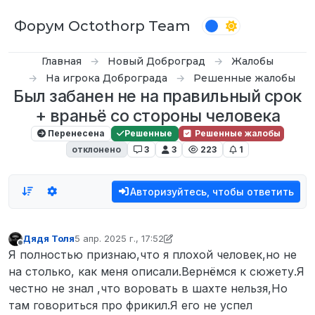
Перейти к содержимому
Форум Octothorp Team
Главная
Новый Доброград
Жалобы
На игрока Доброграда
Решенные жалобы
Был забанен не на правильный срок
+ враньё со стороны человека
Перенесена
Решенные
Решенные жалобы
отклонено
3
3
223
1
Авторизуйтесь, чтобы ответить
Дядя Толя
5 апр. 2025 г., 17:52
отредактировано Fipel
4 мая 2025 г., 22:30
Не в сети
Я полностью признаю,что я плохой человек,но не
на столько, как меня описали.Вернёмся к сюжету.Я
честно не знал ,что воровать в шахте нельзя,Но
там говориться про фрикил.Я его не успел