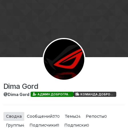
Перейти к содержимому
Dima Gord
@Dima Gord
АДМИН ДОБРОГРАДА
КОМАНДА ДОБРОГРАДА
Сводка
Сообщений
Темы
Репосты
370
24
0
Группы
Подписчики
Подписки
4
11
0