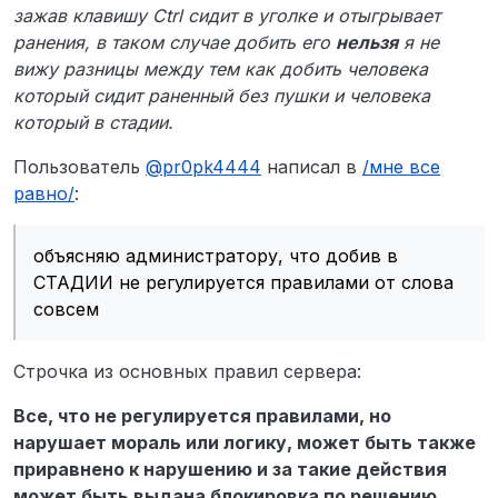
зажав клавишу Ctrl сидит в уголке и отыгрывает
СТАДИИ не регулируется правилами от
ранения, в таком случае добить его
нельзя
я не
слова совсем. Попросил гордона спросить у
вондика, в ответ лишь получил - “я так думаю,
вижу разницы между тем как добить человека
поэтому выдам наказание”. Администратор,
который сидит раненный без пушки и человека
не решив спросить у более опытных,
который в стадии.
попросту вхуяривает мне блокировку на 8
дней. В дополнение, разборки по поводу
Пользователь
@
pr0pk4444
написал в
/мне все
похожей ситуации, где был совершен добив
пацана будучи трупом, происходили 14 числа
равно/
:
этого месяца, которую разбирал именно
менеджер проектика.
7. Доказательства
объясняю администратору, что добив в
8. Ознакомлен и согласен ли ты с
СТАДИИ не регулируется правилами от слова
условиями подачи жалоб на участников
совсем
команды?
Строчка из основных правил сервера:
Все, что не регулируется правилами, но
нарушает мораль или логику, может быть также
приравнено к нарушению и за такие действия
может быть выдана блокировка по решению