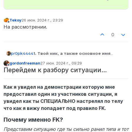
Tekoy
26 июн. 2024 г., 23:29
отредактировано
Не в сети
На рассмотрении.
0
pr0pk4444
1. Твой ник, а также основное имя
твоего персонажа:
Артем Лютаев
gordonfreeman
27 июн. 2024 г., 09:29
2. Твой SteamID:
STEAM_0:1:449466449
отредактировано
Не в сети
Перейдем к разбору ситуации…
3. Твои контакты для связи:
ceo0fp1zdec
4. Ник участника команды:
гордон
фримен
Как я увидел на демонстрации которую мне
5. Дата и время произошедшего по МСК: 21.06
разборки в 19:10~
предоставил один из участников ситуации, я
6. Описание ситуации:
в три лица вели
увидел как ты СПЕЦИАЛЬНО настрелял по телу
активную перестрелку с полицией, находясь
что как я вижу попадает под правило FK.
на крыше. Вылетаю, вижу трупик сержанта,
который по мне стрелял 5 секундами ранее,
Почему именно FK?
накидываю в тело 1-2 тычки, спускаюсь с
крыши. В дальнейшем получаю телепорт в
Представим ситуацию где ты сильно ранил типа и тот
АЗ, объясняю администратору, что добив в