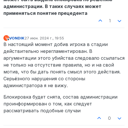
администрации. В таких случаях может
применяться понятие прецедента
1
VONDIK
27 июн. 2024 г., 19:55
V
отредактировано
Не в сети
В настоящий момент добив игрока в стадии
действительно нерегламентирован. В
аргументации этого убийства следовало ссылаться
не только на отсутствие правила, но и на свой
мотив, что бы дать понять смысл этого действия.
Серьёзного нарушения со стороны
администратора я не вижу.
Блокировка будет снята, состав администрации
проинформирован о том, как следует
рассматривать подобные случаи
0