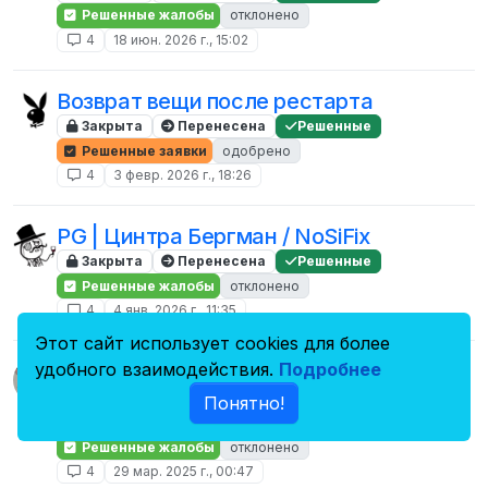
Решенные жалобы
отклонено
4
18 июн. 2026 г., 15:02
Возврат вещи после рестарта
Закрыта
Перенесена
Решенные
Решенные заявки
одобрено
4
3 февр. 2026 г., 18:26
PG | Цинтра Бергман / NoSiFix
Закрыта
Перенесена
Решенные
Решенные жалобы
отклонено
4
4 янв. 2026 г., 11:35
Этот сайт использует cookies для более
удобного взаимодействия.
Подробнее
Разрыв шаблона или как модерация
игроков высаживает / Vending Machine
Понятно!
Закрыта
Перенесена
Решенные
Решенные жалобы
отклонено
4
29 мар. 2025 г., 00:47