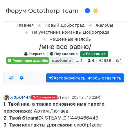
Перейти к содержимому
Форум Octothorp Team
Главная
Новый Доброград
Жалобы
На участника команды Доброграда
Решенные жалобы
/мне все равно/
Закрыта
Перенесена
Решенные
Решенные жалобы
одобрено
4
4
526
1
Авторизуйтесь, чтобы ответить
pr0pk4444
21 июн. 2024 г., 16:22
Заблокирован
отредактировано VONDIK
Не в сети
1. Твой ник, а также основное имя твоего
персонажа:
Артем Лютаев
2. Твой SteamID:
STEAM_0:1:449466449
3. Твои контакты для связи:
ceo0fp1zdec