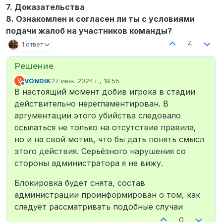
7. Доказательства
8. Ознакомлен и согласен ли ты с условиями
подачи жалоб на участников команды?
4
1 ответ
VONDIK
27 июн. 2024 г., 19:55
V
отредактировано
Не в сети
В настоящий момент добив игрока в стадии
действительно нерегламентирован. В
аргументации этого убийства следовало
ссылаться не только на отсутствие правила,
но и на свой мотив, что бы дать понять смысл
этого действия. Серьёзного нарушения со
стороны администратора я не вижу.
Блокировка будет снята, состав
администрации проинформирован о том, как
следует рассматривать подобные случаи
0