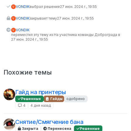
VONDIK
выбрал решение
27 июн. 2024 г., 19:55
V
VONDIK
закрывает тему
27 июн. 2024 г., 19:55
V
VONDIK
V
переместил эту тему из На участника команды Доброграда в
27 июн. 2024 г., 19:55
Похожие темы
Гайд на принтеры
Решенные
Гайды
одобрено
4
4 дня назад
Снятие/Смягчение бана
Закрыта
Перенесена
Решенные