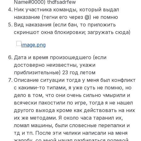
Name#0000) thdfsadrfew
Ник участника команды, который выдал
наказание (тегни его через @) не помню
Вид наказания (если бан, то приложить
скриншот окна блокировки; загружать сюда)
Дата и время произошедшего (если
достоверно неизвестны, укажи
приблизительные) 23 год летом
Описание ситуации тогда у меня был конфликт
с какими-то типами, я уже суть не помню, но
дело в том, что они очень сильно чмырили и
всячески пакостили по игре, тогда я не нашел
другого выхода кроме как действовать на них
их же методами. Я около часа таранил их,
ломал машины, были словесные перепалки и
тд и тп. После эти челики написали на меня
жалобу, со мной начал разбираться ролевой