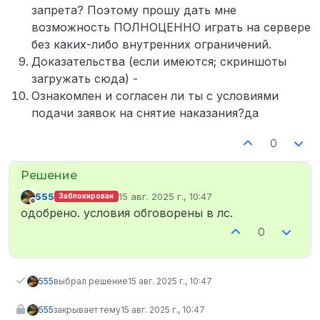
запрета? Поэтому прошу дать мне
возможность ПОЛНОЦЕННО играть на сервере
без каких-либо внутренних ограничений.
Доказательства (если имеются; скриншоты
загружать сюда) -
Ознакомлен и согласен ли ты с условиями
подачи заявок на снятие наказания?да
0
555
15 авг. 2025 г., 10:47
Заблокирован
отредактировано
Не в сети
одобрено. условия обговорены в лс.
0
555
выбрал решение
15 авг. 2025 г., 10:47
555
закрывает тему
15 авг. 2025 г., 10:47