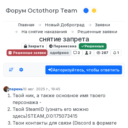
Перейти к содержимому
Форум Octothorp Team
Главная
Новый Доброград
Заявки
На снятие наказания
Решенные заявки
снятие запрета
Закрыта
Перенесена
Решенные
Решенные заявки
одобрено
2
2
287
1
Авторизуйтесь, чтобы ответить
парень
10 авг. 2025 г., 19:45
отредактировано
Не в сети
Твой ник, а также основное имя твоего
персонажа -
Твой SteamID (узнать его можно
здесь)STEAM_0:0:175073415
Твои контакты для связи (Discord в формате