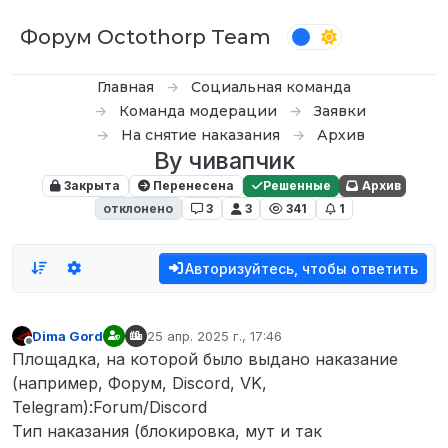
Перейти к содержимому
Форум Octothorp Team
Главная
Социальная команда
Команда модерации
Заявки
На снятие наказания
Архив
By чивапчик
Закрыта
Перенесена
Решенные
Архив
отклонено
3
3
341
1
Авторизуйтесь, чтобы ответить
Dima Gord
25 апр. 2025 г., 17:46
отредактировано
Не в сети
Площадка, на которой было выдано наказание
(например, Форум, Discord, VK,
Telegram):Forum/Discord
Тип наказания (блокировка, мут и так