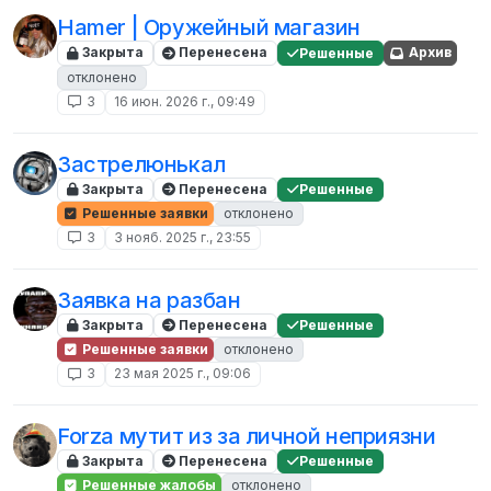
Hamer | Оружейный магазин
Закрыта
Перенесена
Решенные
Архив
отклонено
3
16 июн. 2026 г., 09:49
Застрелюнькал
Закрыта
Перенесена
Решенные
Решенные заявки
отклонено
3
3 нояб. 2025 г., 23:55
Заявка на разбан
Закрыта
Перенесена
Решенные
Решенные заявки
отклонено
3
23 мая 2025 г., 09:06
Forza мутит из за личной неприязни
Закрыта
Перенесена
Решенные
Решенные жалобы
отклонено