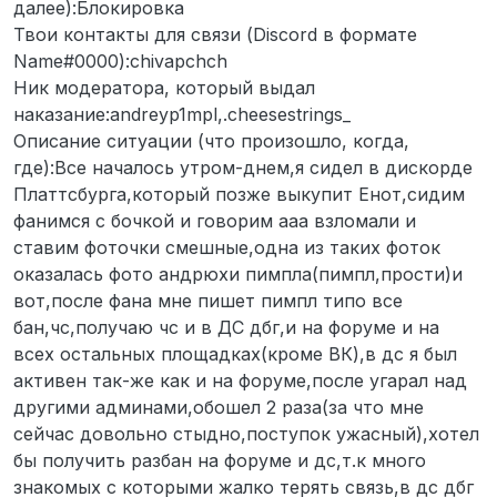
далее):Блокировка
Твои контакты для связи (Discord в формате
Name#0000):chivapchch
Ник модератора, который выдал
наказание:andreyp1mpl,.cheesestrings_
Описание ситуации (что произошло, когда,
где):Все началось утром-днем,я сидел в дискорде
Платтсбурга,который позже выкупит Енот,сидим
фанимся с бочкой и говорим ааа взломали и
ставим фоточки смешные,одна из таких фоток
оказалась фото андрюхи пимпла(пимпл,прости)и
вот,после фана мне пишет пимпл типо все
бан,чс,получаю чс и в ДС дбг,и на форуме и на
всех остальных площадках(кроме ВК),в дс я был
активен так-же как и на форуме,после угарал над
другими админами,обошел 2 раза(за что мне
сейчас довольно стыдно,поступок ужасный),хотел
бы получить разбан на форуме и дс,т.к много
знакомых с которыми жалко терять связь,в дс дбг