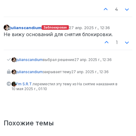
4
julianscandium
27 апр. 2025 г., 12:36
Заблокирован
отредактировано
Не в сети
Не вижу оснований для снятия блокировки.
1
julianscandium
выбрал решение
27 апр. 2025 г., 12:36
julianscandium
закрывает тему
27 апр. 2025 г., 12:36
I'm S.R.T.
переместил эту тему из На снятие наказания в
10 мая 2025 г., 01:10
Похожие темы