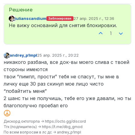
julianscandium
27 апр. 2025 г., 12:36
Заблокирован
отредактировано
Не в сети
Не вижу оснований для снятия блокировки.
1
andrey_p1mpl
25 апр. 2025 г., 20:22
отредактировано
Не в сети
никакого разбана, все док-вы моего слива с твоей
стороны имеются
твои “пимпл, прости” тебя не спасут, ты мне в
личку еще 30 раз скинул мое лицо чисто
“побайтить меня”
2 шанс ты не получишь, тебе его уже давали, но ты
благополучно проебал его
Дискорд октоторпа -> https://octo.gg/discord
Тгк (подпишитесь) -> https://t.me/dbg_gmod
По всем вопросам в лс дс -> andrey_p1mpl