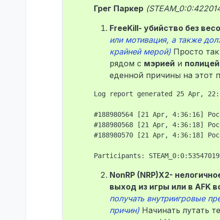
Грег Паркер
(STEAM_0:0:42201
FreeKill- убийство без ве
или мотивация, а также до
крайней мерой)
Просто так 
рядом с
мэрией
и
полицей
еденной причины на этот п
Log report generated 25 Apr, 22:
#188980564 [21 Apr, 4:36:16] Рос
#188980568 [21 Apr, 4:36:18] Рос
#188980570 [21 Apr, 4:36:18] Рос
NonRP (NRP)X2- нелогично
выход из игры или в AFK 
получать внутриигровые пр
причин)
Начинать лутать те