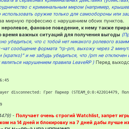
овать в серьезных криминальных действиях (убийствах,
трудничество с криминальным миром (например, крышев
использовать оружие только для самообороны или за
за мирную профессию с нарушением обоих пунктов.
, неролевое, фановое поведение, к нему также прир
во время важных ситуаций для получения выгоды
(П
о убедиться, что с тобой нет никакого ролевого взаим
-чат сообщение формата “rp-pm, выхожу через 2 минут
 (кратко)” и не забудь убедиться, что /pm не отключен 
 являться нарушением правила LeaveRP )
Перед выходо
:45

ayer disconnected: Грег Паркер (STEAM_0:0:422014479, Пол
4479)
-
Получает очень строгий Watchlist, запрет игр
ом на 14 дней и блокировку на 7 дней дабы лучше и