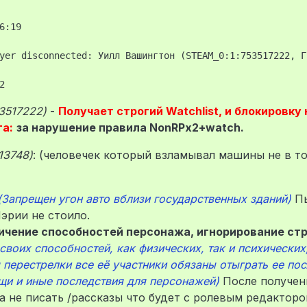
:19

yer disconnected: Уилл Вашингтон (STEAM_0:1:753517222, Г
3517222)
-
Получает строгий Watchlist, и блокировку 
та:
за нарушение правила NonRPx2+watch.
13748)
: (человечек который взламывал машины не в то
(Запрещен угон авто вблизи государственных зданий)
Пы
эрии не стоило.
ичение способностей персонажа, игнорирование стр
воих способностей, как физических, так и психических,
 перестрелки все её участники обязаны отыграть ее пос
щи и иные последствия для персонажей)
После получен
а не писать /рассказы что будет с ролевым редактором