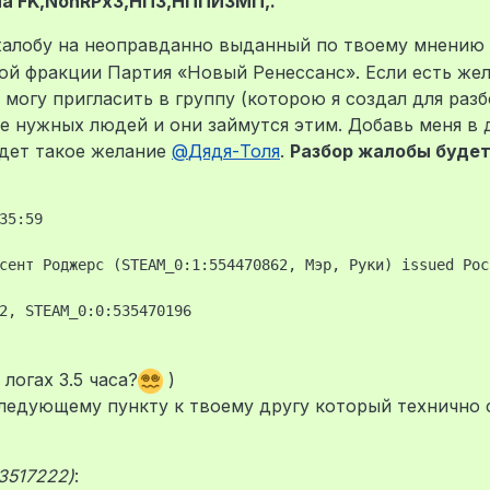
ла FK,NonRPx3,НПЗ,НППИЗМП,.
алобу на неоправданно выданный по твоему мнению 
ой фракции Партия «Новый Ренессанс». Если есть же
могу пригласить в группу (которою я создал для разб
е нужных людей и они займутся этим. Добавь меня в д
будет такое желание
@
Дядя-Толя
.
Разбор жалобы будет
35:59

сент Роджерс (STEAM_0:1:554470862, Мэр, Руки) issued Рос
в логах 3.5 часа?
)
ледующему пункту к твоему другу который технично 
3517222)
: