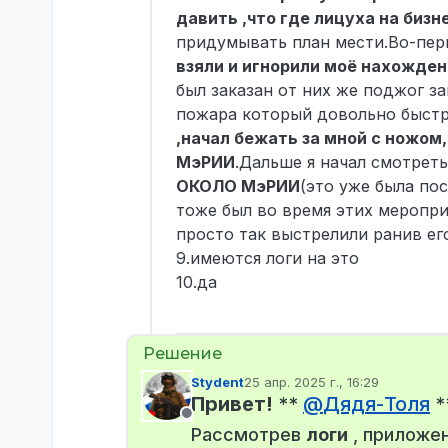
давить ,что где лицуха на бизн
придумывать план мести.Во-пе
взяли и игнорили моё нахожде
был заказан от них же поджог з
пожара который довольно быстро
,начал бежать за мной с ножо
МэРИИ
.Дальше я начал смотреть
ОКОЛО МэРИИ
(это уже была по
тоже был во время этих меропри
просто так выстрелили ранив ег
9.имеются логи на это
10.да
Stydent
25 апр. 2025 г., 16:29
отредактировано
Привет!
**
@
Дядя-Толя
*
Не в сети
Рассмотрев
логи
, приложе