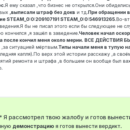
ес
.Я ему сказал ,что бизнес не открылся.Они обиделис
рвых
,выписали штраф без докв
и тд.
При обращении в
ние STEAM_0:0:209107191 STEAM_0:0:546913265
.Во-в
аведения.Я бы не писал этого если бы следующее не с
 кончился ,я зашёл в заведение.
Человек начал оско
м,а после кончил меня около мерии. ВСЕ ДЕЙСТВИЯ
 ,за ситуацией мёртвым.
Типы начали меня в тупую н
следняя капля).По верх этой истории расскажу ,а своё
ятий ремонта и штрафа ,в большем он вообще был вах
о.
* Я рассмотрел твою жалобу и готов вынест
нную
демонстрацию
я готов вынести вердикт.