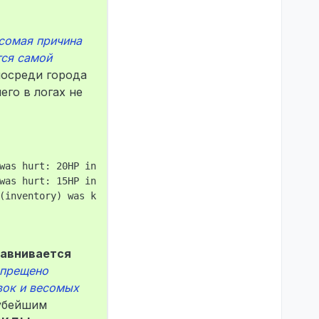
сомая причина
тся самой
посреди города
его в логах не
was hurt: 20HP in  by Грег Паркер (STEAM_0:0:422014479, 
was hurt: 15HP in  by Грег Паркер (STEAM_0:0:422014479, 
(inventory) was knocked by Грег Паркер (STEAM_0:0:422014
равнивается
апрещено
вок и весомых
рубейшим