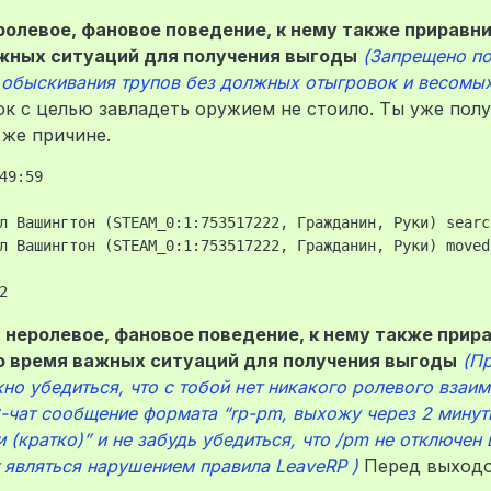
неролевое, фановое поведение, к нему также прирав
важных ситуаций для получения выгоды
(Запрещено по
 обыскивания трупов без должных отыгровок и весомых
ок с целью завладеть оружием не стоило. Ты уже пол
 же причине.
49:59

л Вашингтон (STEAM_0:1:753517222, Гражданин, Руки) searc
л Вашингтон (STEAM_0:1:753517222, Гражданин, Руки) moved
, неролевое, фановое поведение, к нему также прир
во время важных ситуаций для получения выгоды
(П
о убедиться, что с тобой нет никакого ролевого взаим
-чат сообщение формата “rp-pm, выхожу через 2 минут
 (кратко)” и не забудь убедиться, что /pm не отключен 
 являться нарушением правила LeaveRP )
Перед выходо