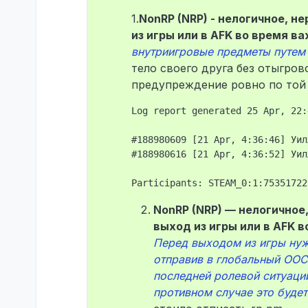
1.
NonRP (NRP) - нелогичное, 
из игры или в AFK во время 
внутриигровые предметы путем
тело своего друга без отыгров
предупреждение ровно по той
Log report generated 25 Apr, 22:
#188980609 [21 Apr, 4:36:46] Уил
#188980616 [21 Apr, 4:36:52] Уил
NonRP (NRP) — нелогичное
выход из игры или в AFK 
Перед выходом из игры нужн
отправив в глобальный ООС
последней ролевой ситуации
противном случае это будет