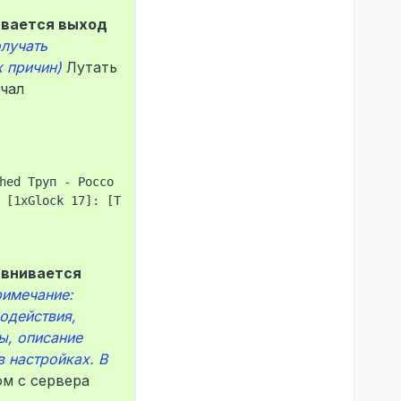
нивается выход
лучать
 причин)
Лутать
учал
hed Труп - Россо Эспозито. Police online: 2

 [1xGlock 17]: [Труп - Куртка]➞[Уилл Вашингтон (STEAM_0:
авнивается
римечание:
одействия,
ы, описание
в настройках. В
м с сервера