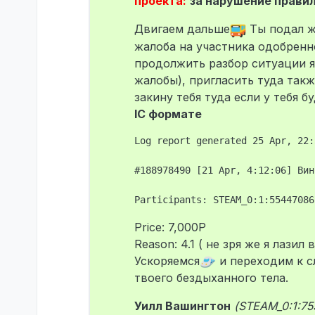
проекта:
за нарушение прави
Двигаем дальше
Ты подал ж
жалоба на участника одобренн
продолжить разбор ситуации я 
жалобы), пригласить туда такж
закину тебя туда если у тебя 
IC формате
Log report generated 25 Apr, 22:
#188978490 [21 Apr, 4:12:06] Вин
Price: 7,000Р
Reason: 4.1 ( не зря же я лазил 
Ускоряемся
и переходим к с
твоего бездыханного тела.
Уилл Вашингтон
(STEAM_0:1:75