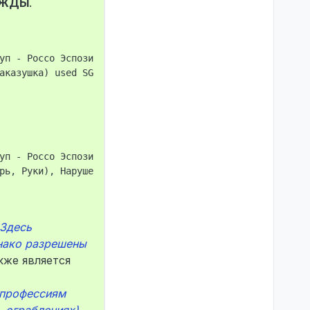
ЖДЫ
.
уп - Россо Эспозито. Police online: 3

аказушка) used SG command: kick STEAM_0:0:422014479 Наруш
уп - Россо Эспозито. Police online: 2

рь, Руки), Нарушение атмосферы

 Здесь
днако разрешены
кже является
профессиям