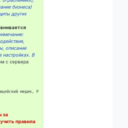
 ограблениях),
ание бизнеса)
щиты других
авнивается
римечание:
одействия,
ы, описание
в настройках. В
м с сервера
ицейский медик, Руки), Disconnect by user.

ы за
зучить правила