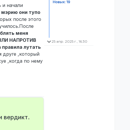
Новых: 19
ь и начали
 мэрию они тупо
торых после этого
лучилось.После
рблять меня
 БЫЛИ НАПРОТИВ
25 апр. 2025 г., 16:30
а правила лутать
м друге ,который
уе ,когда по нему
и вердикт.