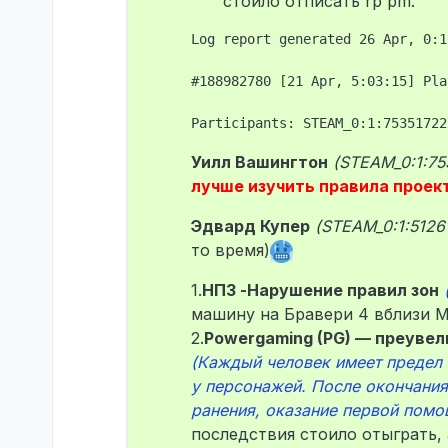
стоило отписать rp pm.
Log report generated 26 Apr, 0:16
#188982780 [21 Apr, 5:03:15] Pla
Уилл Вашингтон
(STEAM_0:1:75
лучше изучить правила проек
Эдвард Купер
(STEAM_0:1:5126
то время)
1.
НПЗ -Нарушение правил зон
машину на Бравери 4 вблизи М
2.
Powergaming (PG) — преувел
(Каждый человек имеет предел с
у персонажей. После окончания
ранения, оказание первой помо
последствия стоило отыграть, 