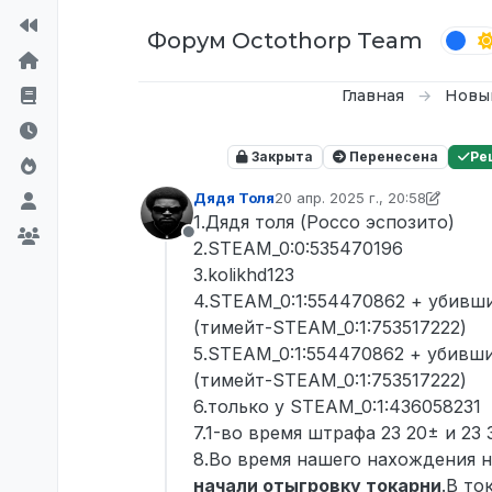
Перейти к содержимому
Форум Octothorp Team
Главная
Новы
Закрыта
Перенесена
Ре
Дядя Толя
20 апр. 2025 г., 20:58
отредактировано julianscandi
1.Дядя толя (Россо эспозито)
Не в сети
2.STEAM_0:0:535470196
3.kolikhd123
4.STEAM_0:1:554470862 + убивший
(тимейт-STEAM_0:1:753517222)
5.STEAM_0:1:554470862 + убивший
(тимейт-STEAM_0:1:753517222)
6.только у STEAM_0:1:436058231
7.1-во время штрафа 23 20± и 23 
8.Во время нашего нахождения н
начали отыгровку токарни
.В то