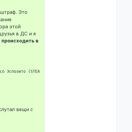
штраф. Это
лание
ора этой
рузья в ДС и я
 происходить в
со Эспозито (STEAM_0:0:535470196, Старший токарь, None) a
слутал вещи с