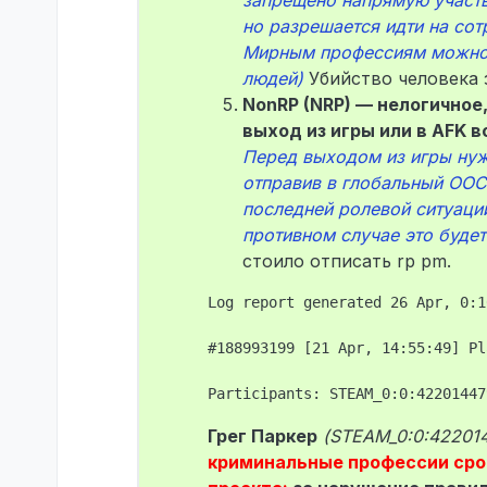
запрещено напрямую участв
но разрешается идти на со
Мирным профессиям можно 
людей)
Убийство человека 
NonRP (NRP) — нелогичное
выход из игры или в AFK 
Перед выходом из игры нужн
отправив в глобальный ООС
последней ролевой ситуации
противном случае это будет
стоило отписать rp pm.
Log report generated 26 Apr, 0:16
#188993199 [21 Apr, 14:55:49] Pl
Грег Паркер
(STEAM_0:0:42201
криминальные профессии срок