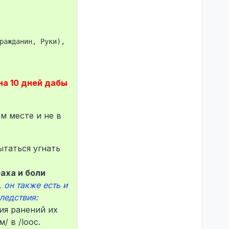
ражданин, Руки), Disconnect by user.

на 10 дней дабы
м месте и не в
таться угнать
аха и боли
 он также есть и
ледствия:
ия ранений их
/ в /looc.