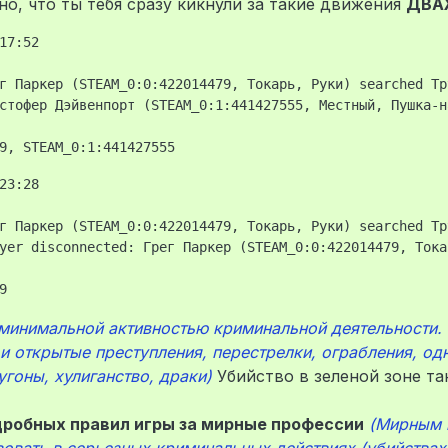
о, что ты тебя сразу кикнули за такие движения
ДВА
17:52

г Паркер (STEAM_0:0:422014479, Токарь, Руки) searched Тр
стофер Дэйвенпорт (STEAM_0:1:441427555, Местный, Пушка-н
23:28

г Паркер (STEAM_0:0:422014479, Токарь, Руки) searched Тр
yer disconnected: Грег Паркер (STEAM_0:0:422014479, Тока
с минимальной активностью криминальной деятельности.
и открытые преступления, перестрелки, ограбления, о
гоны, хулиганство, драки)
Убийство в зеленой зоне та
робных правил игры за мирные профессии
(Мирным 