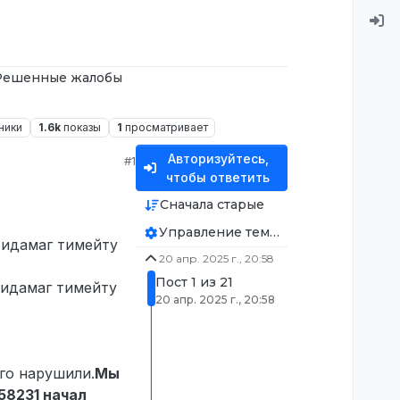
Решенные жалобы
ники
1.6k
показы
1
просматривает
Авторизуйтесь,
#1
чтобы ответить
Сначала старые
Управление темой
фридамаг тимейту
20 апр. 2025 г., 20:58
Пост 1 из 21
фридамаг тимейту
20 апр. 2025 г., 20:58
го нарушили.
Мы
58231 начал