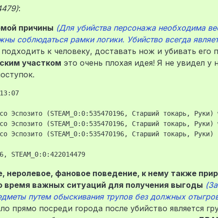
4479)
:
сомой причины
(Для убийства персонажа необходима ве
лжны соблюдаться рамки логики. Убийство всегда являе
подходить к человеку, доставать нож и убивать его 
ским участком
это очень плохая идея! Я не увидел у н
оступок.
13:07

со Эспозито (STEAM_0:0:535470196, Старший токарь, Руки) 
со Эспозито (STEAM_0:0:535470196, Старший токарь, Руки) 
со Эспозито (STEAM_0:0:535470196, Старший токарь, Руки) 
е, неролевое, фановое поведение, к нему также при
во время важных ситуаций для получения выгоды
(З
едметы путем обыскивания трупов без должных отыгро
ло прямо посреди города после убийство является г