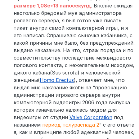
размере 1,08e+13 наносекунд
. Вполне ожидая
настолько бредовый мув администратора
ролевого сервера, я был готов уже писать
тикет внутри самой компьютерной игры, и я
его написал. Спрашиваю сыночка кабанчика, с
какой причины мне было, без предупреждений,
выдано наказание. На что, страж порядка и по
совместительству последствие межвидового
полового контакта, с нежелательным исходом,
дикого кабана(Sus scrofa) и человеческой
женщины(
Homo Erectus
), отвечает мне, что
выдал мне наказание якобы за “провокацию
администрации игрового сервера внутри
компьютерной видеоигры 2006 года выпуска
которая изначально являлась модом для
видеоигры от студии
Valve Corporation
под
названием
период полураспада 2
” с его ответа
я, как и впринципе любой адекватный человек,