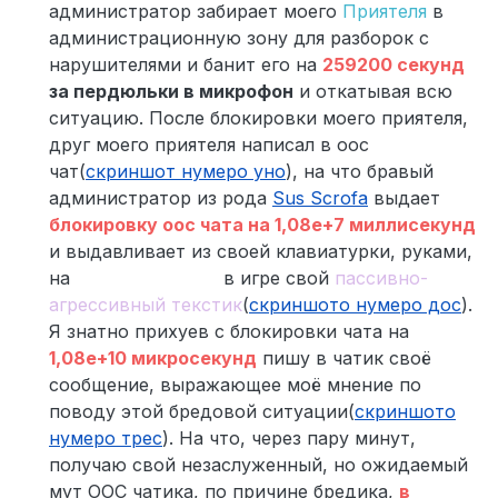
администратор забирает моего
Приятеля
в
администрационную зону для разборок с
нарушителями и банит его на
259200 секунд
за пердюльки в микрофон
и откатывая всю
ситуацию. После блокировки моего приятеля,
друг моего приятеля написал в оос
чат(
скриншот нумеро уно
), на что бравый
администратор из рода
Sus Scrofa
выдает
блокировку оос чата на 1,08e+7 миллисекунд
и выдавливает из своей клавиатурки, руками,
на
полотно чатика
в игре свой
пассивно-
агрессивный текстик
(
скриншото нумеро дос
).
Я знатно прихуев с блокировки чата на
1,08e+10 микросекунд
пишу в чатик своё
сообщение, выражающее моё мнение по
поводу этой бредовой ситуации(
скриншото
нумеро трес
). На что, через пару минут,
получаю свой незаслуженный, но ожидаемый
мут ООС чатика, по причине бредика,
в