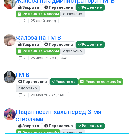
Жалоба на администратора I-M-B
Закрыта
Перенесена
Решенные
Решенные жалобы
отклонено
2
25 дней назад
жалоба на I M B
Закрыта
Перенесена
Решенные
Решенные жалобы
одобрено
2
25 июн. 2026 г., 10:49
I M B
Перенесена
Решенные
Решенные жалобы
одобрено
2
23 мая 2026 г., 14:10
Пацан ловит хаха перед 3-мя
стволами
Закрыта
Перенесена
Решенные
Решенные жалобы
отклонено