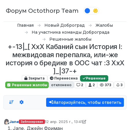
Перейти к содержимому
Форум Octothorp Team
Главная
Новый Доброград
Жалобы
На участника команды Доброграда
Решенные жалобы
+-13|_[ XxX Кабаний сын История I:
межвидовая перепалка, или-же
история о бредике в ООС чат :3 XxX
]_|37-+
Закрыта
Перенесена
Решенные
Решенные жалобы
отклонено
2
2
373
3
Авторизуйтесь, чтобы ответить
Jane
12 апр. 2025 г., 13:41
Заблокирован
отредактировано Tekoy
Не в сети
Jane, Джейн Фриман