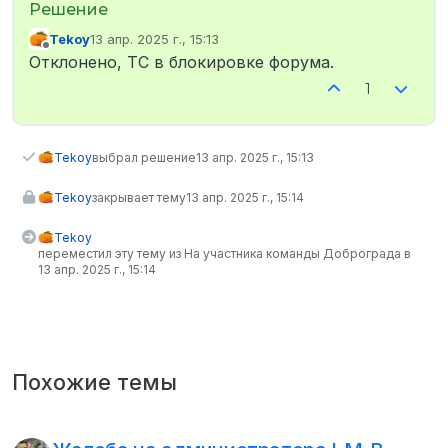
Tekoy
13 апр. 2025 г., 15:13
отредактировано
Не в сети
Отклонено, ТС в блокировке форума.
1
Tekoy
выбрал решение
13 апр. 2025 г., 15:13
Tekoy
закрывает тему
13 апр. 2025 г., 15:14
Tekoy
переместил эту тему из На участника команды Доброграда в
13 апр. 2025 г., 15:14
Похожие темы