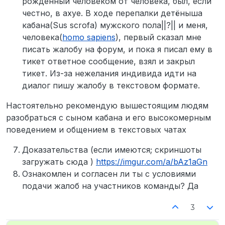
рожденный человеком от человека, был, если
честно, в ахуе. В ходе перепалки детёныша
кабана(Sus scrofa) мужского пола||?|| и меня,
человека(
homo sapiens
), первый сказал мне
писать жалобу на форум, и пока я писал ему в
тикет ответное сообщение, взял и закрыл
тикет. Из-за нежелания индивида идти на
диалог пишу жалобу в текстовом формате.
Настоятельно рекомендую вышестоящим людям
разобраться с сыном кабана и его высокомерным
поведением и общением в текстовых чатах
Доказательства (если имеются; скриншоты
загружать сюда )
https://imgur.com/a/bAz1aGn
Ознакомлен и согласен ли ты с условиями
подачи жалоб на участников команды? Да
3