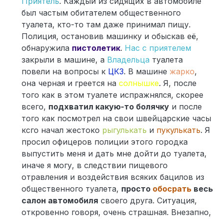
Приятель
. Каждый из сидящих в автомобиле
был частым обитателем общественного
туалета, кто-то там даже принимал пищу.
Полиция, остановив машинку и обыскав её,
обнаружила
пистолетик
.
Нас с приятелем
закрыли в машине, а
Владельца
туалета
повели на вопросы к
ЦКЗ
. В машине
жарко
,
она черная и греется на
солнышке
. Я, после
того как в этом туалете испражнялся, скорее
всего,
подхватил какую-то болячку
и после
того как посмотрел на свои швейцарские часы
ксго начал жестоко
рыгулькать
и
пукулькать
. Я
просил офицеров полиции этого городка
выпустить меня и дать мне дойти до туалета,
иначе я могу, в следствии пищевого
отравления и воздействия всяких бацилов из
общественного туалета,
просто
обосрать
весь
салон автомобиля
своего друга. Ситуация,
откровенно говоря, очень страшная. Внезапно,