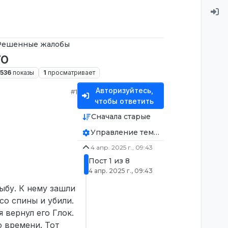
Решенные жалобы
то
536
показы
1
просматривает
Авторизуйтесь,
#1
чтобы ответить
Сначала старые
Управление темой
4 апр. 2025 г., 09:43
Пост 1 из 8
4 апр. 2025 г., 09:43
рыбу. К нему зашли
 со спины и убили.
я вернул его Глок.
о времени. Тот