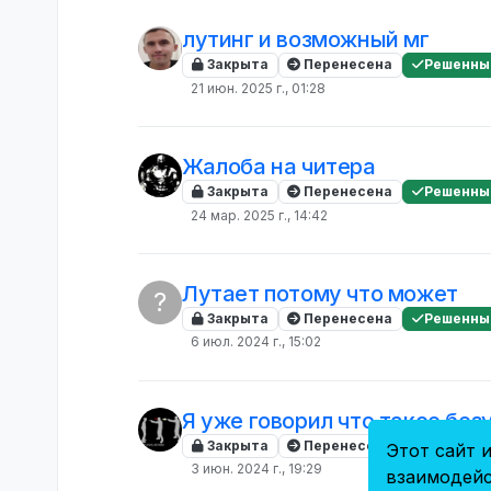
лутинг и возможный мг
Закрыта
Перенесена
Решенны
21 июн. 2025 г., 01:28
Жалоба на читера
Закрыта
Перенесена
Решенны
24 мар. 2025 г., 14:42
Лутает потому что может
?
Закрыта
Перенесена
Решенны
6 июл. 2024 г., 15:02
Я уже говорил что такое без
Закрыта
Перенесена
Решенны
Этот сайт и
3 июн. 2024 г., 19:29
взаимодейс