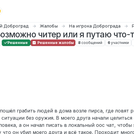
й Доброград
Жалобы
На игрока Доброграда
озможно читер или я путаю что-
Решенные
Решенные жалобы
8
сообщений
6
участники
2025 г., 13:01
н пошёл грабить людей в дома возле пирса, где ловят 
й ситуации без оружия. В моего друга начали целиться
ловека, а он начал писать в локальный оос чат, чтобы 
у что он убил моего друга и всё такое. Проходит мног