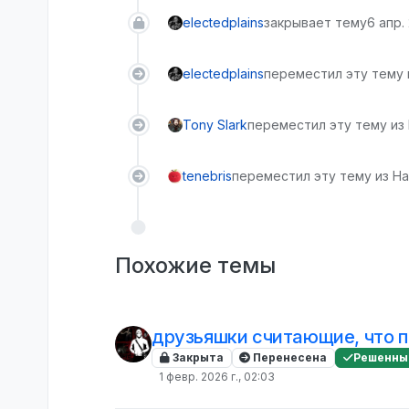
electedplains
закрывает тему
6 апр. 
electedplains
переместил эту тему 
Tony Slark
переместил эту тему из
tenebris
переместил эту тему из На
Похожие темы
друзьяшки считающие, что 
Закрыта
Перенесена
Решенны
1 февр. 2026 г., 02:03