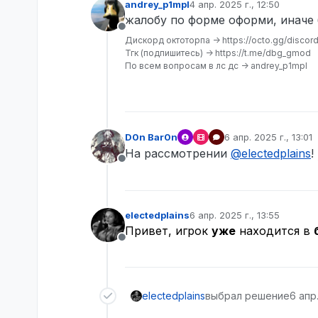
andrey_p1mpl
4 апр. 2025 г., 12:50
отредактировано
жалобу по форме оформи, иначе 
Не в сети
Дискорд октоторпа -> https://octo.gg/discor
Тгк (подпишитесь) -> https://t.me/dbg_gmod
По всем вопросам в лс дс -> andrey_p1mpl
D0n Bar0n
6 апр. 2025 г., 13:01
отредактировано
На рассмотрении
@
electedplains
!
Не в сети
electedplains
6 апр. 2025 г., 13:55
отредактировано
Привет, игрок
уже
находится в
Не в сети
electedplains
выбрал решение
6 апр.