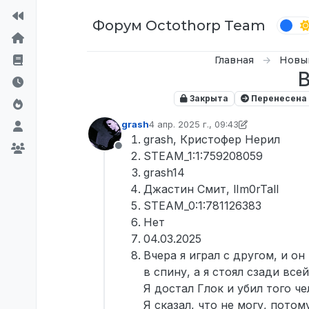
Перейти к содержимому
Форум Octothorp Team
Главная
Новы
В
Закрыта
Перенесена
grash
4 апр. 2025 г., 09:43
отредактировано D0n Bar0n
4 июн. 
grash, Кристофер Нерил
Не в сети
STEAM_1:1:759208059
grash14
Джастин Смит, lIm0rTall
STEAM_0:1:781126383
Нет
04.03.2025
Вчера я играл с другом, и о
в спину, а я стоял сзади все
Я достал Глок и убил того че
Я сказал, что не могу, потом