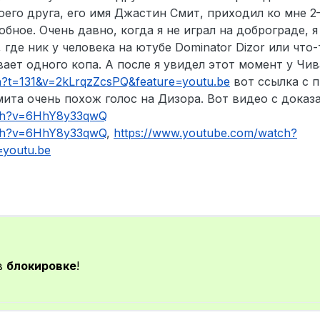
оего друга, его имя Джастин Смит, приходил ко мне 2
бное. Очень давно, когда я не играл на доброграде, я
 где ник у человека на ютубе Dominator Dizor или что-
вает одного копа. А после я увидел этот момент у Чив
?t=131&v=2kLrqzZcsPQ&feature=youtu.be
вот ссылка с 
ита очень похож голос на Дизора. Вот видео с доказ
tch?v=6HhY8y33qwQ
tch?v=6HhY8y33qwQ
,
https://www.youtube.com/watch?
=youtu.be
в
блокировке
!