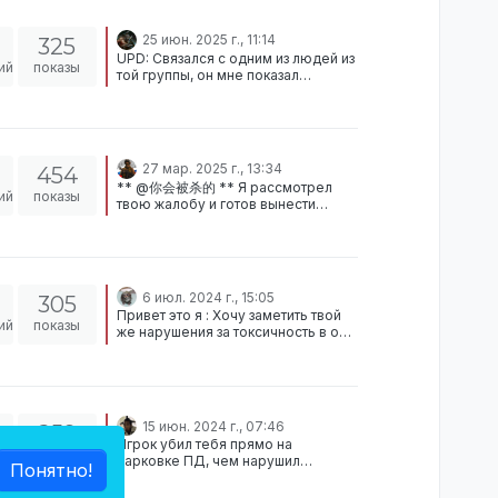
generated 5 Feb, 15:29:06 [2 Feb,
0:24:12] Player disconnected: Данил
25 июн. 2025 г., 11:14
325
Колбасов (Гражданин), Ты
UPD: Связался с одним из людей из
заблокирован! ___ Выдал: Dima Gord
ий
показы
той группы, он мне показал
[STEAM_0:1:436058231] Причина:
демонстрацию и все они
obhod // by Dima Gord Дата и
вчетвером сидели в машине, так-
время бана по МСК: 02.02.2026 -
что никто не поджидал и
02:24:12 Дата и время разбана по
блокировка была выдана
МСК: - Твой SteamID:
ошибочно, приношу извинения за
STEAM_0:0:628849345 ___ Подать
27 мар. 2025 г., 13:34
454
неудобства всем тем, кому ее
апелляцию: octo.gg/dbg-unban
** @你会被杀的 ** Я рассмотрел
выдал
ий
показы
Participants: STEAM_0:0:628849345
твою жалобу и готов вынести
ОДОБРЕНО
вердикт. Рассмотрев логи , я к
сожалению не смог обнаружить
факт ограбления твоего хранилища
в указанные сроки, также я
проверил логи забаненого
6 июл. 2024 г., 15:05
305
обходчика и тоже ничего не смог
Привет это я : Хочу заметить твой
найти. К сожалению с связи с этим
ий
показы
же нарушения за токсичность в ooc
я вынужден отклонить жалобу.
чате, почему же я не могу брать
важное для меня и моей
криминальной фракций? Скоро она
зайдет через минут 5 - 10, а тут
много вкусного, мой персонаж
15 июн. 2024 г., 07:46
259
явно будет брать пример с своих
Игрок убил тебя прямо на
братков и делать тоже самое, я
ий
показы
парковке ПД, чем нарушил
ушел резко афк, а после чего
Понятно!
подробные правила игры за крим.
скрылся с квартиры)
профы, именно - это зеленая зона,