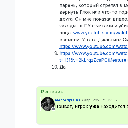
парень, который стрелял в м
вернуть Глок или что-то подо
друга. Он мне показал видео,
заходит в ПУ с читами и уби
лица:
www.youtube.com/watch
времени. У того Джастина См
https://www.youtube.com/wa
https://www.youtube.com/wa
t=131&v=2kLrqzZcsPQ&feature
Да
electedplains
6 апр. 2025 г., 13:55
отредактировано
Привет, игрок
уже
находится 
Не в сети