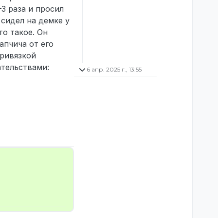
–3 раза и просил
 сидел на демке у
то такое. Он
апчича от его
привязкой
ательствами:
6 апр. 2025 г., 13:55