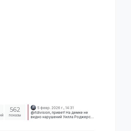
5 февр. 2026 г., 14:31
562
@rtdivision, привет! На демке не
ий
показы
видно нарушений Уилла Роджерса,
однако у его друга-обходяры их
полно, недавно он получил
блокировку за обход. Log report