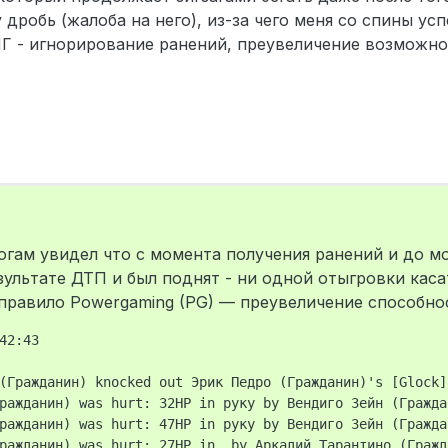
дробь (жалоба на него), из-за чего меня со спины успе
 ПГ - игнорирование ранений, преувеличение возможно
огам увидел что с момента получения ранений и до м
зультате ДТП и был поднят - ни одной отыгровки кас
правило Powergaming (PG) — преувеличение способно
42:43

(Гражданин) knocked out Эрик Педро (Гражданин)'s [Glock]

ражданин) was hurt: 32HP in руку by Вендиго Зейн (Гражда
ражданин) was hurt: 47HP in руку by Вендиго Зейн (Гражда
ражданин) was hurt: 27HP in  by Аркадий Тарантино (Гражд