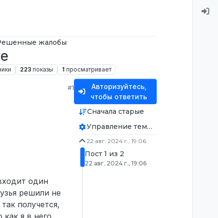
Решенные жалобы
де
ники
223
показы
1
просматривает
Авторизуйтесь,
#1
чтобы ответить
Сначала старые
Управление темой
22 авг. 2024 г., 19:06
Пост 1 из 2
22 авг. 2024 г., 19:06
 входит один
рузья решили не
 так получется,
 как я в него