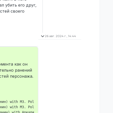
л убить его друг,
стей своего
26 авг. 2024 г., 14:44
омента как он
ательно ранений
стей персонажа.
нин) with M3. Police online: 21

нин) with M3. Police online: 21

анин) with Аркадий Тарантино's Vincent. Police online: 21