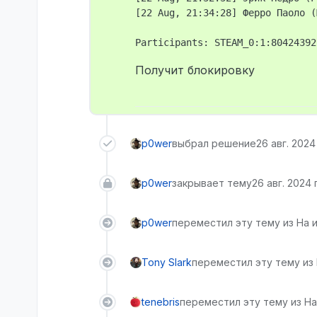
[22 Aug, 21:34:28] Ферро Паоло (
Получит блокировку
p0wer
выбрал решение
26 авг. 2024 
p0wer
закрывает тему
26 авг. 2024 г
p0wer
переместил эту тему из На 
Tony Slark
переместил эту тему из
tenebris
переместил эту тему из На