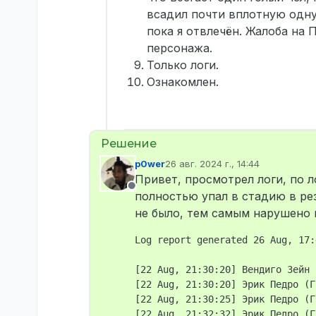
всадил почти вплотную одну 
пока я отвлечён. Жалоба на
персонажа.
Только логи.
Ознакомлен.
p0wer
26 авг. 2024 г., 14:44
отредактировано
Привет, просмотрел логи, по л
Не в сети
полностью упал в стадию в ре
не было, тем самым нарушено 
Log report generated 26 Aug, 17:
[22 Aug, 21:30:20] Вендиго Зейн 
[22 Aug, 21:30:20] Эрик Педро (Г
[22 Aug, 21:30:25] Эрик Педро (Г
[22 Aug, 21:32:32] Эрик Педро (Г