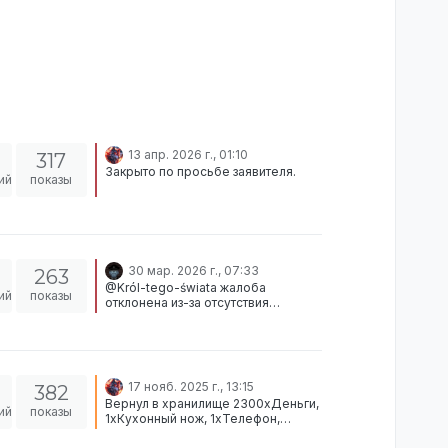
13 апр. 2026 г., 01:10
317
Закрыто по просьбе заявителя.
ий
показы
30 мар. 2026 г., 07:33
263
@Król-tego-świata жалоба
ий
показы
отклонена из-за отсутствия
доказательств.
17 нояб. 2025 г., 13:15
382
Вернул в хранилище 2300xДеньги,
ий
показы
1xКухонный нож, 1xТелефон,
1xСигареты, 1xКоричневая шляпа,