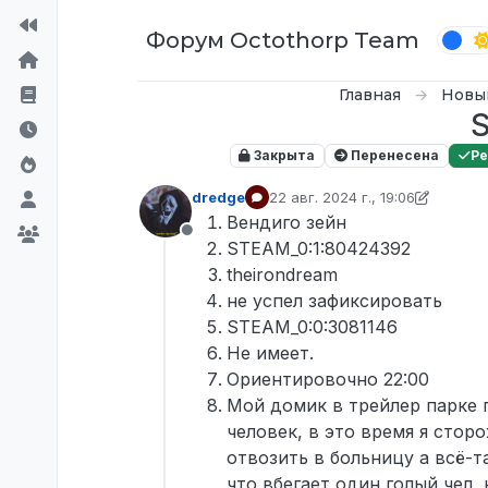
Перейти к содержимому
Форум Octothorp Team
Главная
Новы
S
Закрыта
Перенесена
Р
dredge
22 авг. 2024 г., 19:06
отредактировано p0wer
Вендиго зейн
Не в сети
STEAM_0:1:80424392
theirondream
не успел зафиксировать
STEAM_0:0:3081146
Не имеет.
Ориентировочно 22:00
Мой домик в трейлер парке 
человек, в это время я стор
отвозить в больницу а всё-т
что вбегает один голый чел,