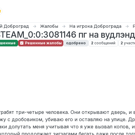
й Доброград
Жалобы
На игрока Доброграда
TEAM_0:0:3081146 пг на вудлэн
ешенные
Решенные жалобы
одобрено
2
сообщений
2
участ
грабят три-четыре человека. Они открывают дверь, и
ожу с дробовиком, убиваю его и оставляю на улице. Д
аки долутать меня учитывая что я уже вызвал копов, и
 который продолжает зигзагами бегать даже после того