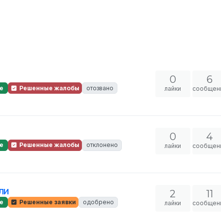
0
6
е
Решенные жалобы
отозвано
лайки
сообщен
0
4
е
Решенные жалобы
отклонено
лайки
сообщен
ли
2
11
е
Решенные заявки
одобрено
лайки
сообщен