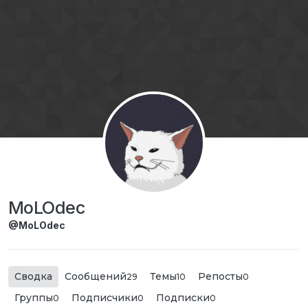
Перейти к содержимому
MoLOdec
@MoLOdec
Сводка
Сообщений
Темы
Репосты
29
10
0
Группы
Подписчики
Подписки
0
0
0