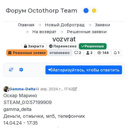
Перейти к содержимому
Форум Octothorp Team
Главная
Новый Доброград
Заявки
На возврат
Решенные заявки
vozvrat
Закрыта
Перенесена
Решенные
Решенные заявки
отклонено
2
2
144
1
Авторизуйтесь, чтобы ответить
Gamma-Delta
14 апр. 2024 г., 17:42
отредактировано p0wer
5 июн. 2024 г., 15:37
Не в сети
Оскар Марино
STEAM_0:0:57199909
gamma_delta
Деньги, отмычки, мп5, телефончик
14.04.24 - 17:35