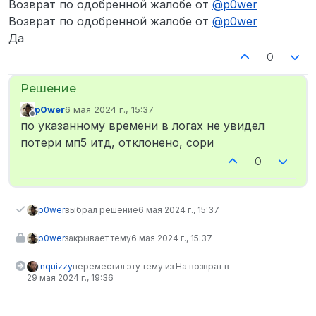
Возврат по одобренной жалобе от
@
p0wer
Возврат по одобренной жалобе от
@
p0wer
Да
0
p0wer
6 мая 2024 г., 15:37
отредактировано
Не в сети
по указанному времени в логах не увидел
потери мп5 итд, отклонено, сори
0
p0wer
выбрал решение
6 мая 2024 г., 15:37
p0wer
закрывает тему
6 мая 2024 г., 15:37
inquizzy
переместил эту тему из На возврат в
29 мая 2024 г., 19:36