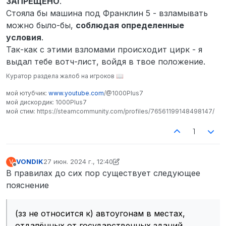
ЗАПРЕЩЕНО
.
Стояла бы машина под Франклин 5 - взламывать
можно было-бы,
соблюдая определенные
условия
.
Так-как с этими взломами происходит цирк - я
выдал тебе вотч-лист, войдя в твое положение.
Куратор раздела жалоб на игроков 📖
мой ютубчик:
www.youtube.com
/@1000Plus7
мой дискордик: 1000Plus7
мой стим: https://steamcommunity.com/profiles/76561199148498147/
1
VONDIK
27 июн. 2024 г., 12:40
V
отредактировано VONDIK
Не в сети
В правилах до сих пор существует следующее
пояснение
(зз не относится к) автоугонам в местах,
отдалённых от государственных зданий,