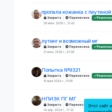
пропала кожанка с паутиной 
Закрыта
Перенесена
Решенны
26 июн. 2025 г., 12:42
лутинг и возможный мг
Закрыта
Перенесена
Решенны
21 июн. 2025 г., 01:28
Попытка №9321
Закрыта
Перенесена
Решенны
15 мая 2024 г., 11:09
НПИЗК ПГ МГ
Закрыта
Перенесена
Решенны
Этот сайт и
14 апр. 2024 г., 17:22
взаимодейс