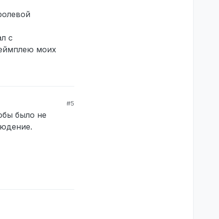
ану открываеться
ролевой
нд ломаеться
искорде
л с
геймплею моих
#5
обы было не
людение.