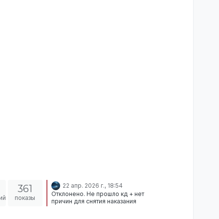
22 апр. 2026 г., 18:54
361
Отклонено. Не прошло кд + нет
ий
показы
причин для снятия наказания