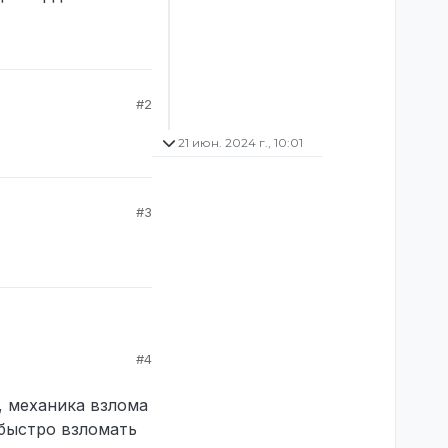
#2
21 июн. 2024 г., 10:01
#3
#4
, механика взлома
AB-меню) нет
 быстро взломать
ьные) 2024.06.10