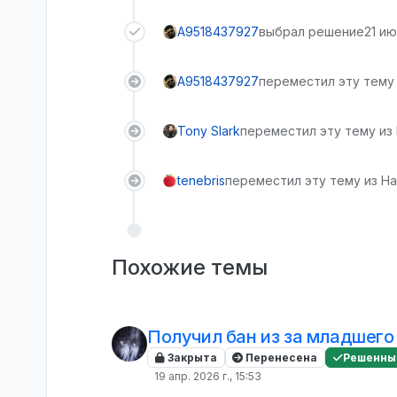
A9518437927
выбрал решение
21 ию
A9518437927
переместил эту тему 
Tony Slark
переместил эту тему из
tenebris
переместил эту тему из На
Похожие темы
Получил бан из за младшего 
Закрыта
Перенесена
Решенны
19 апр. 2026 г., 15:53