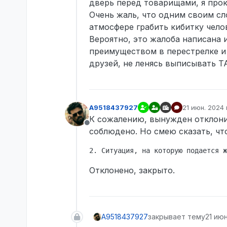
дверь перед товарищами, я про
Описание ситуации Вз
Очень жаль, что одним своим с
дверь, слышу шум за д
отмычка и гамма дельта
атмосфере грабить кибитку чело
Доказательства (если
Вероятно, это жалоба написана 
Ознакомлен и согласе
преимуществом в перестрелке и
друзей, не ленясь выписывать 
A9518437927
21 июн. 2024 г
отредактиро
К сожалению, вынужден отклонит
Не в сети
соблюдено. Но смею сказать, чт
Отклонено, закрыто.
A9518437927
закрывает тему
21 июн