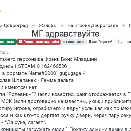
й Доброград
Жалобы
На игрока Доброграда
МГ здравствуйте
шенные
Решенные жалобы
отклонено
5
сообщений
4
участ
00:14
о
я твоего персонажа Фрэнк Бонс Младший
 здесь ) STEAM_0:1:62466526
rd в формате Name#0000) gugugaga_4
слав Штепанек - Гамма дельта
ли имеются) нет
ли “Ролевик+”? (если известно; ранг отображается в 
МСК (если достоверно неизвестны, укажи приблизите
тиру игрока, ограбил его и вдруг услышал как по мех
са и как кто-то дергает ручку двери, через пару сек
 “Да сука, лагает”.
 скриншоты загружать сюда ) Покажу админу демку в 