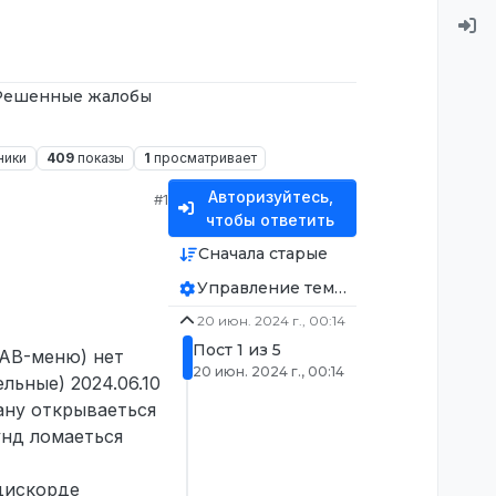
Решенные жалобы
ники
409
показы
1
просматривает
Авторизуйтесь,
#1
чтобы ответить
Сначала старые
Управление темой
20 июн. 2024 г., 00:14
Пост 1 из 5
TAB-меню) нет
20 июн. 2024 г., 00:14
льные) 2024.06.10
ану открываеться
унд ломаеться
дискорде