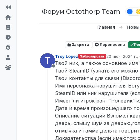
Перейти к содержимому
Форум Octothorp Team
Главная
Новы
Закрыта
Перенесена
Ре
Troy Lopez
20 июн. 2024 г., 
Заблокирован
T
отредактирован
Твой ник, а также основное им
Не в сети
Твой SteamID (узнать его можно
Твои контакты для связи (Disco
Имя персонажа нарушителя Богу
SteamID или ник нарушителя (ес
Имеет ли игрок ранг “Ролевик” и
Дата и время произошедшего по 
Описание ситуации Взломал квар
дверь, слышу шум за дверью,голо
отмычка и гамма дельта говорит -
Доказательства (если имеются;