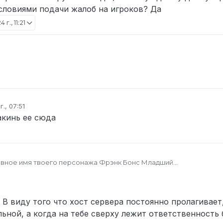
условиями подачи жалоб на игроков? Да
г., 11:21
., 07:51
вано
акинь ее сюда
новное имя твоего персонажа Фрэнк Бонс Младший
его можно здесь ) STEAM_0:1:62466526
язи (Discord в формате Name#0000) gugugaga_4
ителя Богуслав Штепанек - Гамма дельта
шителя (если имеются) нет
 В виду того что хост сервера постоянно пролагивает
Ролевик” или “Ролевик+”? (если известно; ранг отображается в T
льной, а когда на тебе сверху лежит ответственность
едшего по МСК (если достоверно неизвестны, укажи приблизител