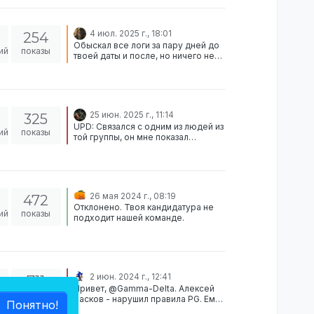
4 июл. 2025 г., 18:01
254
Обыскал все логи за пару дней до
ий
показы
твоей даты и после, но ничего не
нашел. Отклонено.
25 июн. 2025 г., 11:14
325
UPD: Связался с одним из людей из
ий
показы
той группы, он мне показал
демонстрацию и все они
вчетвером сидели в машине, так-
что никто не поджидал и
блокировка была выдана
ошибочно, приношу извинения за
26 мая 2024 г., 08:19
472
неудобства всем тем, кому ее
Отклонено. Твоя кандидатура не
выдал
ий
показы
подходит нашей команде.
2 июн. 2024 г., 12:41
711
Привет, @Gamma-Delta. Алексей
ий
показы
Басков - нарушил правила PG. Ему
Понятно!
не стоило убегать от