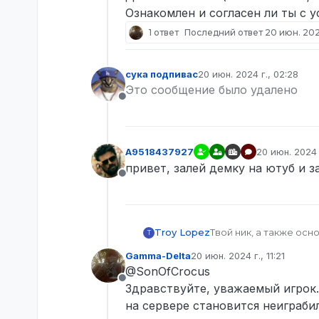
Ознакомлен и согласен ли ты с 
1 ответ
Последний ответ
20 июн. 2024 
сука подпивас
20 июн. 2024 г., 02:28
отредактировано
Это сообщение было удалено
Не в сети
A9518437927
20 июн. 2024 г
отредактиро
привет, залей демку на ютуб и з
Не в сети
Troy Lopez
Твой ник, а также ос
T
Твой SteamID (узнать 
Gamma-Delta
20 июн. 2024 г., 11:21
Твои контакты для св
отредактировано
@SonOfCrocus
Имя персонажа наруш
Не в сети
SteamID или ник нару
Здравствуйте, уважаемый игрок.
Имеет ли игрок ранг “
на сервере становится неиграби
Дата и время произош