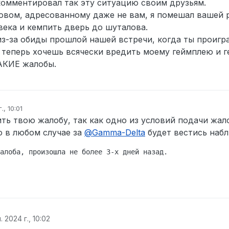
комментировал так эту ситуацию своим друзьям.
ломал квартиру игрока, ограбил его и вдруг услышал как по мех
ловом, адресованному даже не вам, я помешал вашей 
верью,голоса и как кто-то дергает ручку двери, через пару секу
 говорит - “Да сука, лагает”.
века и кемпить дверь до шуталова.
 имеются; скриншоты загружать сюда ) Покажу админу демку в д
из-за обиды прошлой нашей встречи, когда ты проигра
н ли ты с условиями подачи жалоб на игроков? Да
 теперь хочешь всячески вредить моему геймплею и 
ТАКИЕ жалобы.
., 10:01
вано
ь твою жалобу, так как одно из условий подачи жал
о в любом случае за
@
Gamma-Delta
будет вестись наб
. 2024 г., 10:02