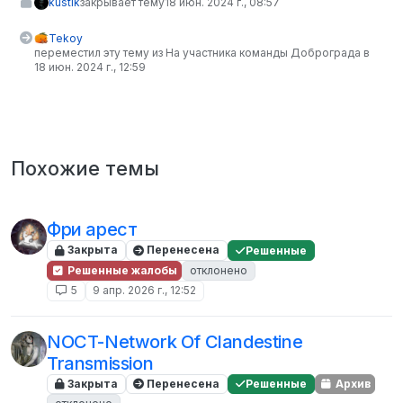
kustik
закрывает тему
18 июн. 2024 г., 08:57
Tekoy
переместил эту тему из На участника команды Доброграда в
18 июн. 2024 г., 12:59
Похожие темы
Фри арест
Закрыта
Перенесена
Решенные
Решенные жалобы
отклонено
5
9 апр. 2026 г., 12:52
NOCT-Network Of Clandestine
Transmission
Закрыта
Перенесена
Решенные
Архив