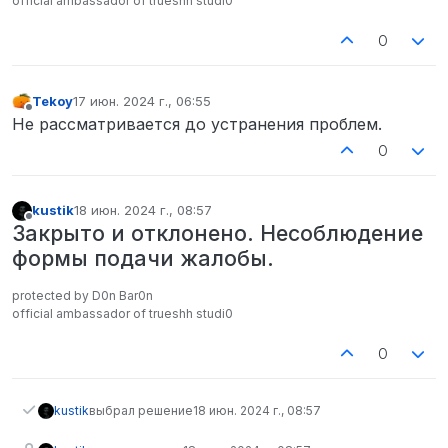
official ambassador of trueshh studi0
0
Tekoy
17 июн. 2024 г., 06:55
отредактировано
Не в сети
Не рассматривается до устранения проблем.
0
kustik
18 июн. 2024 г., 08:57
отредактировано
Не в сети
Закрыто и отклонено. Несоблюдение
формы подачи жалобы.
protected by D0n Bar0n
official ambassador of trueshh studi0
0
kustik
выбрал решение
18 июн. 2024 г., 08:57