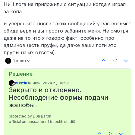
Ни 1 лога не приложили с ситуации когда я играл
за копа.
Я уверен что после таких сообщений у вас возьмёт
обида верх и вы просто забаните меня. Не смотря
даже на то что я говорю факт, особенно про
админов (есть пруфы, да даже ваши логи это
пруфы на их ответы)
-2
1 ответ
kustik
18 июн. 2024 г., 08:57
отредактировано
Не в сети
Закрыто и отклонено.
Несоблюдение формы подачи
жалобы.
protected by D0n Bar0n
official ambassador of trueshh studi0
0