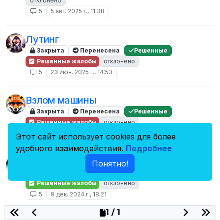
отклонено
5
5 авг. 2025 г., 11:38
Лутинг
Закрыта
Перенесена
Решенные
Решенные жалобы
отклонено
5
23 июн. 2025 г., 14:53
Взлом машины
Закрыта
Перенесена
Решенные
Решенные жалобы
отклонено
5
26 мар. 2025 г., 14:25
Этот сайт использует cookies для более
удобного взаимодействия.
Подробнее
Starbite
Понятно!
Закрыта
Перенесена
Решенные
Решенные жалобы
отклонено
5
9 дек. 2024 г., 18:21
1 / 1