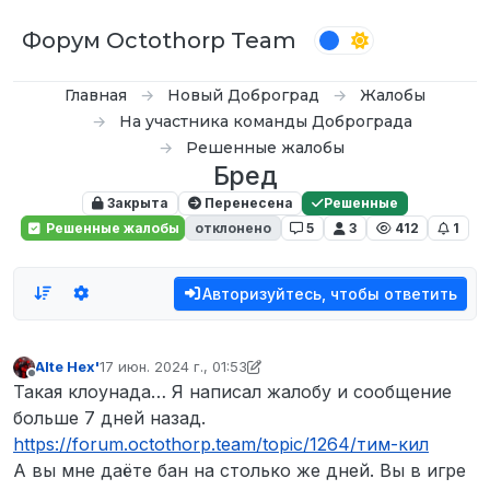
Перейти к содержимому
Форум Octothorp Team
Главная
Новый Доброград
Жалобы
На участника команды Доброграда
Решенные жалобы
Бред
Закрыта
Перенесена
Решенные
Решенные жалобы
отклонено
5
3
412
1
Авторизуйтесь, чтобы ответить
Alte Hex'
17 июн. 2024 г., 01:53
отредактировано Tekoy
Не в сети
Такая клоунада… Я написал жалобу и сообщение
больше 7 дней назад.
https://forum.octothorp.team/topic/1264/тим-кил
А вы мне даёте бан на столько же дней. Вы в игре