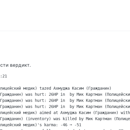
159281692
ан
сти вердикт.
:21

лицейский медик) tazed Ахмуджа Касим (Гражданин)

т, типок меня в наручниках ведет к стене, я сопротивляюсь пыта
Гражданин) was hurt: 26HP in  by Мик Картман (Полицейски
о он меня убивает.
Гражданин) was hurt: 26HP in  by Мик Картман (Полицейски
Гражданин) was hurt: 26HP in  by Мик Картман (Полицейски
лицейский медик) aimed at Ахмуджа Касим (Гражданин) with
Гражданин) (inventory) was killed by Мик Картман (Полице
лицейский медик)'s karma: -46 ➞ -51
