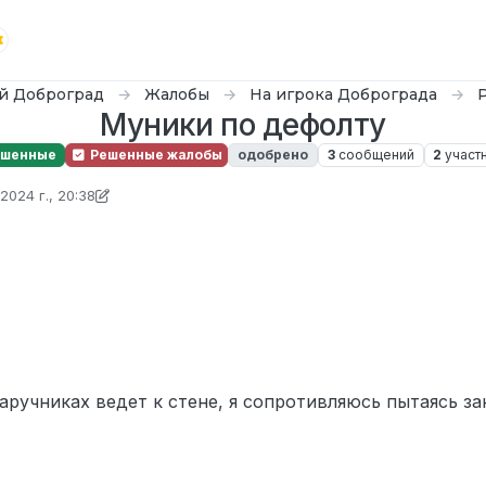
й Доброград
Жалобы
На игрока Доброграда
Муники по дефолту
ешенные
Решенные жалобы
одобрено
3
сообщений
2
участ
2024 г., 20:38
ктировано What
аручниках ведет к стене, я сопротивляюсь пытаясь за