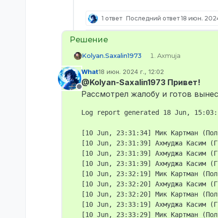
1 ответ
Последний ответ
18 июн. 2024
Kolyan.Saxalin1973
Axmuja
STEAM_0:0:1592816
What
18 июн. 2024 г., 12:02
axmuja
отредактировано
@Kolyan-Saxalin1973 Привет!
Мик Картман
Не в сети
Рассмотрел жалобу и готов вынес
Log report generated 18 Jun, 15:03:2
23 20 ±
[10 Jun, 23:31:34] Мик Картман (Пол
Меня пакуют, типо
[10 Jun, 23:31:39] Ахмуджа Касим (Г
на что он меня уб
[10 Jun, 23:31:39] Ахмуджа Касим (Г
логи
[10 Jun, 23:31:39] Ахмуджа Касим (Г
[10 Jun, 23:32:19] Мик Картман (Пол
[10 Jun, 23:32:20] Ахмуджа Касим (Г
[10 Jun, 23:32:20] Мик Картман (Пол
[10 Jun, 23:33:19] Ахмуджа Касим (Г
[10 Jun, 23:33:29] Мик Картман (Пол