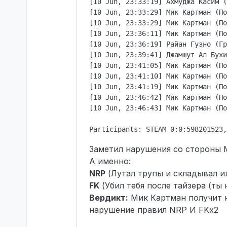
[10 Jun, 23:33:19] Ахмуджа Касим (
[10 Jun, 23:33:29] Мик Картман (По
[10 Jun, 23:33:29] Мик Картман (По
[10 Jun, 23:36:11] Мик Картман (По
[10 Jun, 23:36:19] Райан Гузно (Гр
[10 Jun, 23:39:41] Джамшут Ал Бухи
[10 Jun, 23:41:05] Мик Картман (По
[10 Jun, 23:41:10] Мик Картман (По
[10 Jun, 23:41:19] Мик Картман (По
[10 Jun, 23:46:42] Мик Картман (По
[10 Jun, 23:46:43] Мик Картман (По
Заметил нарушения со стороны 
А именно:
NRP
(Лутал трупы и складывал и
FK
(Убил тебя после тайзера (ты 
Вердикт:
Мик Картман получит н
нарушение правил NRP И FKx2