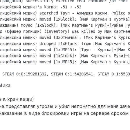
Гражданин) successfully executed chat command: /pm "Мик 
лицейский медик)'s karma: -51 ➞ -53

лицейский медик) searched Труп - Ахмуджа Касим. Police o
лицейский медик) moved [1xGlock]: [Мик Картман's Куртка]
ажданин) moved [1xGlock]: [Мик Картман's Руки]➞[Райан Гу
д (Офицер полиции) (inventory) was killed by Мик Картман
лицейский медик) moved [3xОтмычка]: [Мик Картман's Куртк
лицейский медик) dropped [1xGlock] from [Мик Картман's К
лицейский медик) moved [1xUMP45]: [Труп - Куртка]➞[Мик К
лицейский медик) moved [1xGlock]: [Мик Картман's Руки]➞[
лицейский медик) moved [1xUMP45]: [Мик Картман's Куртка]
Мика.
х в хран вещи)
не представлял угрозы и убил непонятно для меня зач
аказание в виде блокировки игры на сервере сроком 