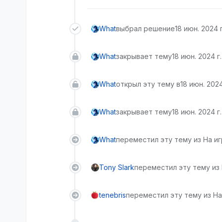
What
выбрал решение
18 июн. 2024 г
What
закрывает тему
18 июн. 2024 г.
What
открыл эту тему в
18 июн. 2024 
What
закрывает тему
18 июн. 2024 г.
What
переместил эту тему из На и
Tony Slark
переместил эту тему из
tenebris
переместил эту тему из На