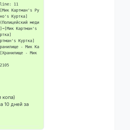
ine: 11

[Мик Картман's Руки]

о's Куртка]

(Полицейский медик) with Glock 17. Police online: 12

]➞[Мик Картман's Брюки]

тка]

ртман's Куртка]

ранилище - Мик Картман]

[Хранилище - Мик Картман]

м копа)
а 10 дней за