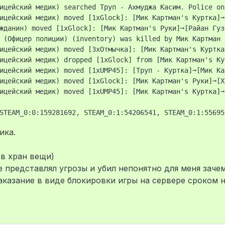
ицейский медик) searched Труп - Ахмуджа Касим. Police onl
ицейский медик) moved [1xGlock]: [Мик Картман's Куртка]➞
жданин) moved [1xGlock]: [Мик Картман's Руки]➞[Райан Гузн
 (Офицер полиции) (inventory) was killed by Мик Картман 
ицейский медик) moved [3xОтмычка]: [Мик Картман's Куртка
ицейский медик) dropped [1xGlock] from [Мик Картман's Кур
ицейский медик) moved [1xUMP45]: [Труп - Куртка]➞[Мик Ка
ицейский медик) moved [1xGlock]: [Мик Картман's Руки]➞[Х
ицейский медик) moved [1xUMP45]: [Мик Картман's Куртка]➞
ика.
 в хран вещи)
е представлял угрозы и убил непонятно для меня заче
казание в виде блокировки игры на сервере сроком н