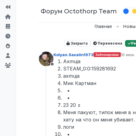
Перейти к содержимому
Форум Octothorp Team
Главная
Новы
Закрыта
Перенесена
Р
Kolyan.Saxalin1973
10 июн. 
Заблокирован
отреда
Axmuja
Не в сети
STEAM_0:0:159281692
axmuja
Мик Картман
23 20 ±
Меня пакуют, типок меня в н
хату на что он меня убивает.
логи