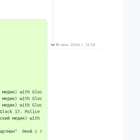
18 июн. 2024 г., 12:02
рыть дверь в хату
 медик) with Glock 17. Police online: 11

 медик) with Glock 17. Police online: 11

 медик) with Glock 17. Police online: 11

Glock 17. Police online: 11

ский медик) with Glock 17. Police online: 11

артман"  Окей с тобой все?
