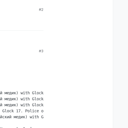
#2
#3
ясь закрыть дверь в
й медик) with Glock 17. Police online: 11

й медик) with Glock 17. Police online: 11

й медик) with Glock 17. Police online: 11

 Glock 17. Police online: 11

йский медик) with Glock 17. Police online: 11
