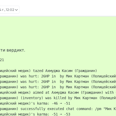
 г., 12:02
92
ти вердикт.
1

ицейский медик) tazed Ахмуджа Касим (Гражданин)

к меня в наручниках ведет к стене, я сопротивляюсь пытаясь зак
ражданин) was hurt: 26HP in  by Мик Картман (Полицейский
ивает.
ражданин) was hurt: 26HP in  by Мик Картман (Полицейский
ражданин) was hurt: 26HP in  by Мик Картман (Полицейский
ицейский медик) aimed at Ахмуджа Касим (Гражданин) with 
ражданин) (inventory) was killed by Мик Картман (Полицей
ицейский медик)'s karma: -46 ➞ -51

ражданин) successfully executed chat command: /pm "Мик К
ицейский медик)'s karma: -51 ➞ -53
