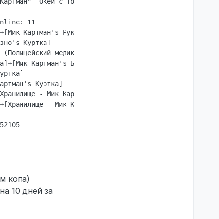
Картман"  Окей с тобой все?

nline: 11

➞[Мик Картман's Руки]

зно's Куртка]

 (Полицейский медик) with Glock 17. Police online: 12

а]➞[Мик Картман's Брюки]

уртка]

артман's Куртка]

Хранилище - Мик Картман]

➞[Хранилище - Мик Картман]

ем копа)
на 10 дней за