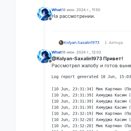
What
18 июн. 2024 г., 11:50
отредактировано
На рассмотрении.
Не в сети
Kolyan.Saxalin1973
Axmuja
STEAM_0:0:
What
18 июн. 2024 г., 12:02
axmuja
отредактировано
@Kolyan-Saxalin1973 Привет!
Мик Картм
Не в сети
Рассмотрел жалобу и готов выне
Log report generated 18 Jun, 15:03
23 20 ±
[10 Jun, 23:31:34] Мик Картман (По
Меня пакую
[10 Jun, 23:31:39] Ахмуджа Касим (
хату на чт
[10 Jun, 23:31:39] Ахмуджа Касим (
логи
[10 Jun, 23:31:39] Ахмуджа Касим (
[10 Jun, 23:32:19] Мик Картман (По
[10 Jun, 23:32:20] Ахмуджа Касим (
[10 Jun, 23:32:20] Мик Картман (По