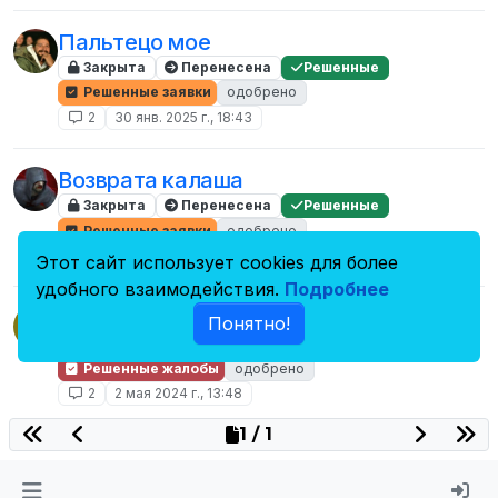
Пальтецо мое
Закрыта
Перенесена
Решенные
Решенные заявки
одобрено
2
30 янв. 2025 г., 18:43
Возврата калаша
Закрыта
Перенесена
Решенные
Решенные заявки
одобрено
2
11 дек. 2024 г., 11:54
Этот сайт использует cookies для более
удобного взаимодействия.
Подробнее
Жалоба на игрока
M
Понятно!
Закрыта
Перенесена
Решенные
Решенные жалобы
одобрено
2
2 мая 2024 г., 13:48
1 / 1