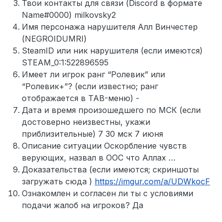
Твои контакты для связи (Discord в формате
Name#0000) milkovsky2
Имя персонажа нарушителя Алл Винчестер
(NEGROIDUMRI)
SteamID или ник нарушителя (если имеются)
STEAM_0:1:522896595
Имеет ли игрок ранг “Ролевик” или
“Ролевик+”? (если известно; ранг
отображается в TAB-меню) -
Дата и время произошедшего по МСК (если
достоверно неизвестны, укажи
приблизительные) 7 30 мск 7 июня
Описание ситуации Оскорбление чувств
верующих, назвал в OOC что Аллах …
Доказательства (если имеются; скриншоты
загружать сюда )
https://imgur.com/a/UDWkocF
Ознакомлен и согласен ли ты с условиями
подачи жалоб на игроков? Да