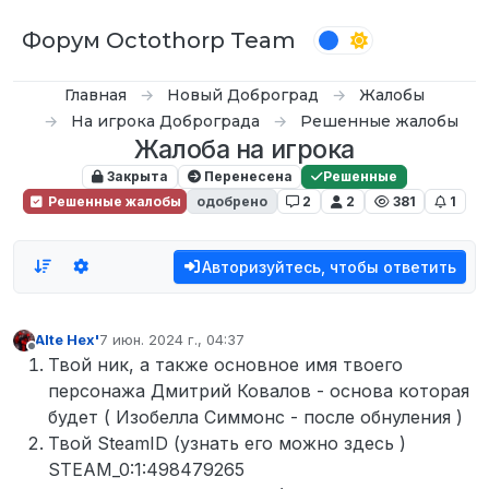
Перейти к содержимому
Форум Octothorp Team
Главная
Новый Доброград
Жалобы
На игрока Доброграда
Решенные жалобы
Жалоба на игрока
Закрыта
Перенесена
Решенные
Решенные жалобы
одобрено
2
2
381
1
Авторизуйтесь, чтобы ответить
Alte Hex'
7 июн. 2024 г., 04:37
отредактировано
Не в сети
Твой ник, а также основное имя твоего
персонажа Дмитрий Ковалов - основа которая
будет ( Изобелла Симмонс - после обнуления )
Твой SteamID (узнать его можно здесь )
STEAM_0:1:498479265