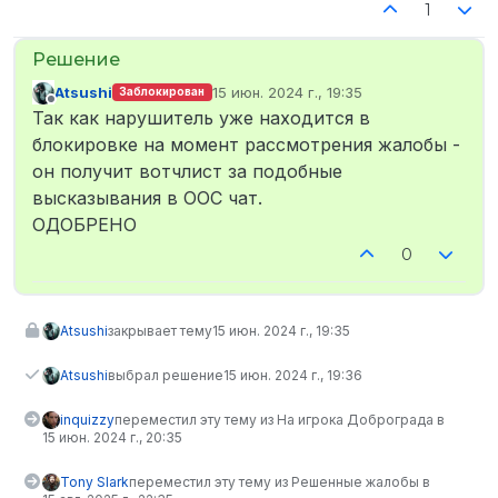
1
Atsushi
15 июн. 2024 г., 19:35
Заблокирован
отредактировано
Не в сети
Так как нарушитель уже находится в
блокировке на момент рассмотрения жалобы -
он получит вотчлист за подобные
высказывания в OOC чат.
ОДОБРЕНО
0
Atsushi
закрывает тему
15 июн. 2024 г., 19:35
Atsushi
выбрал решение
15 июн. 2024 г., 19:36
inquizzy
переместил эту тему из На игрока Доброграда в
15 июн. 2024 г., 20:35
Tony Slark
переместил эту тему из Решенные жалобы в