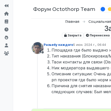
Перейти к содержимому
Форум Octothorp Team
Главная
Социальная
З
Закрыта
Перенесена
Разьебу каждого
5 июн. 2024 г., 06:44
отредактировано
Площадка где было выдано на
Не в сети
Тип наказания (Блокировка/
Твои контакты для связи (Dis
Ник модератора выдавшего 
Описание ситуации: Очень да
рп проектом где было норм 
Причина для снятия наказан
следующих случаев: Был мел