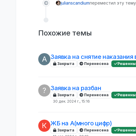
julianscandium
переместил эту тему 
Похожие темы
Заявка на снятие наказания 
A
Закрыта
Перенесена
Решенны
Заявка на разбан
?
Закрыта
Перенесена
Решенны
30 дек. 2024 г., 15:16
ЖБ на A(много цифр)
К
Закрыта
Перенесена
Решенны