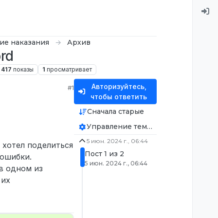
тие наказания
Архив
rd
417
показы
1
просматривает
Авторизуйтесь,
#1
чтобы ответить
Сначала старые
Управление темой
5 июн. 2024 г., 06:44
и хотел поделиться
Пост 1 из 2
 ошибки.
5 июн. 2024 г., 06:44
в одном из
 их