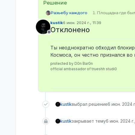
Разьебу каждого
Площадка где было
Тип наказания (Бл
kustik
6 июн. 2024 г., 11:39
Твои контакты для
отредактировано
Отклонено
Ник модератора в
Не в сети
Описание ситуации
рп проектом где 
Ты неоднократно обходил блокир
Причина для сняти
следующих случае
Космоса, он честно признался во
protected by D0n Bar0n
official ambassador of trueshh studi0
kustik
выбрал решение
6 июн. 2024 г.
kustik
закрывает тему
6 июн. 2024 г.,