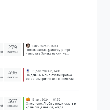
1 авг. 2025 г., 15:54
279
Пользователь @andrey_p1mpl
ий
показы
написал в Заявка на снятие
наказания в дискорде.: Привет,
@w3ame Разберу твою заявку, как
только тебе вынесут вердикт по
твоей заявке дбг, которая
31 дек. 2024 г., 14:11
496
находится в заморозке Пока что
На данный момент блокировка
заявка отправляется в архив.
ий
показы
остается, причин для снятия или
снижения срока бана нет.
13 авг. 2024 г., 01:52
367
Отклонено. Любые вещи класть в
ий
показы
хранилище нельзя, когда