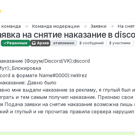
 команда
Команда модерации
Заявки
На сня
аявка на снятие наказание в disco
Решенные
Архив
отклонено
2
сообщений
2
участники
казание (Форум/Discord/VK):discord
Мут):,Блокировка
cord в формате Name#0000):nelilrez
наказание: Давно было
вно мне выдали наказание за рекламу, я глупый был 
играть и тем самым получил наказание. Признаю свои
ия Подача заявки на снятие наказания возможна лишь 
кий и глупый и не прочитав правила сервера нарушил