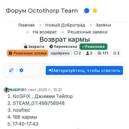
Перейти к содержимому
Форум Octothorp Team
Главная
Новый Доброград
Заявки
На возврат
Решенные заявки
Возврат кармы
Закрыта
Перенесена
Решенные
Решенные заявки
одобрено
2
2
171
2
Авторизуйтесь, чтобы ответить
NoSiFiX
8 сент. 2025 г., 15:31
отредактировано
Не в сети
NoSiFiX , Джимми Тейлор
STEAM_0:1:499758948
nosifixic
168 кармы
17:40-17:43