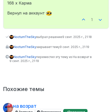
Не в сети
168 х Карма
Вернул на аккаунт
1
NocturnTheSky
выбрал решение
9 сент. 2025 г., 21:18
NocturnTheSky
закрывает тему
9 сент. 2025 г., 21:19
NocturnTheSky
переместил эту тему из На возврат в
9 сент. 2025 г., 21:19
Похожие темы
на возрат
Закрыта
Перенесена
Решенные