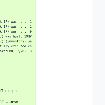
k 17) was hurt: 19HP in  by Кольтон Коди (STEAM_0:0:5893
k 17) was hurt: 19HP in  by Кольтон Коди (STEAM_0:0:5893
k 17) was hurt: 9HP in руку by Кольтон Коди (STEAM_0:0:5
7) was hurt: 19HP in  by Ломаро Санчез (STEAM_0:0:603710
7) (inventory) was knocked by Ломаро Санчез (STEAM_0:0:6
fully executed chat command: / СУКИ

ажданин, Руки), Disconnect by user.

П + игра
ЗП + игра