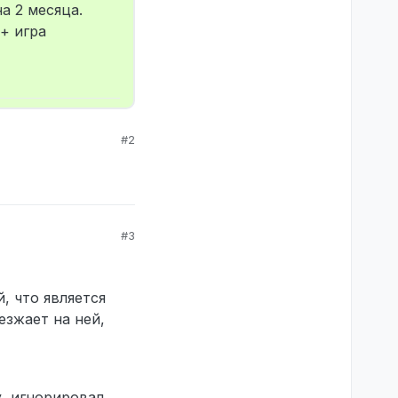
а 2 месяца.
+ игра
#2
#3
 что является
езжает на ней,
у, игнорировал