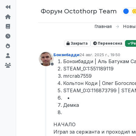
Перейти к содержимому
Форум Octothorp Team
Главная
Новы
Закрыта
Перенесена
Р
Бонзибадди
24 авг. 2025 г., 19:50
отредактировано
Бонзибадди | Аль Батукам С
Не в сети
STEAM_0:1:551189119
mrcrab7559
Кольтон Коди | Олег Богосло
STEAM_0:0:116873799 | STEAM
Демка
НАЧАЛО
Играл за сержанта и проходил м