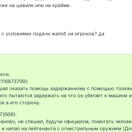
же на цивиле или на крайме.
 с условиями подачи жалоб на игроков? да
оги.
116873799):
шал оказать помощь задержанному с помощью толкани
го пытаются задержать на что он убегает к машине и
е в его сторону.
72958):
фаново, не спешил, будучи офицером, помогать челове
ё и напал на лейтенанта с огнестрельным оружием (До