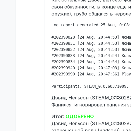
свои обязанности, в конце ещё 
оружие), грубо общался в нерол
Log report generated 25 Aug, 0:08:
#202390828 [24 Aug, 20:44:53] Лома
#202390831 [24 Aug, 20:44:53] Лома
#202390832 [24 Aug, 20:44:53] Лома
#202390833 [24 Aug, 20:44:54] Коль
#202390834 [24 Aug, 20:44:54] Коль
#202390940 [24 Aug, 20:47:03] Коль
#202390990 [24 Aug, 20:47:36] Play
Дэвид Нельсон (STEAM_0:1:80282
Фанился, игнорировал ранения з
Итог:
ОДОБРЕНО
Дэвид Нельсон (STEAM_0:1:80282
запрещённой роли (Badcop)) и за