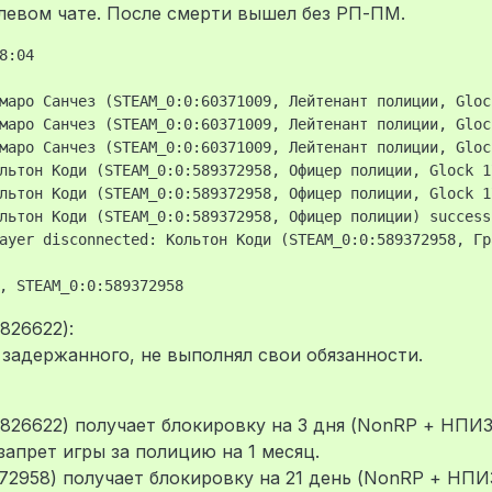
олевом чате. После смерти вышел без РП-ПМ.
:04

маро Санчез (STEAM_0:0:60371009, Лейтенант полиции, Gloc
маро Санчез (STEAM_0:0:60371009, Лейтенант полиции, Gloc
маро Санчез (STEAM_0:0:60371009, Лейтенант полиции, Gloc
льтон Коди (STEAM_0:0:589372958, Офицер полиции, Glock 1
льтон Коди (STEAM_0:0:589372958, Офицер полиции, Glock 1
льтон Коди (STEAM_0:0:589372958, Офицер полиции) success
ayer disconnected: Кольтон Коди (STEAM_0:0:589372958, Гр
826622):
 задержанного, не выполнял свои обязанности.
826622) получает блокировку на 3 дня (NonRP + НПИЗ
запрет игры за полицию на 1 месяц.
72958) получает блокировку на 21 день (NonRP + НПИ