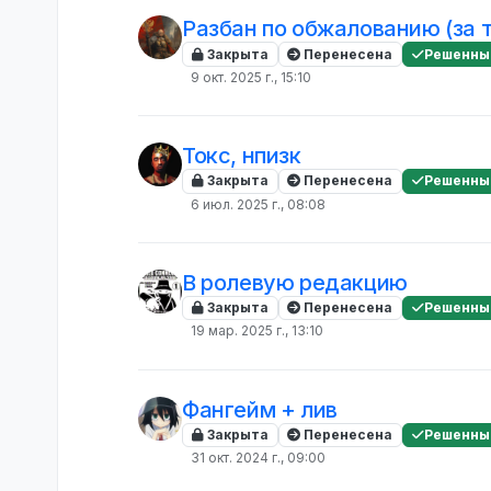
Разбан по обжалованию (за 
Закрыта
Перенесена
Решенны
9 окт. 2025 г., 15:10
Токс, нпизк
Закрыта
Перенесена
Решенны
6 июл. 2025 г., 08:08
В ролевую редакцию
Закрыта
Перенесена
Решенны
19 мар. 2025 г., 13:10
Фангейм + лив
Закрыта
Перенесена
Решенны
31 окт. 2024 г., 09:00