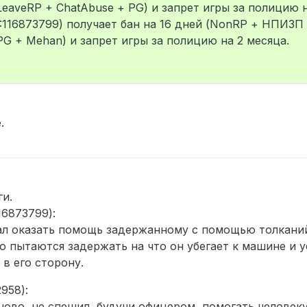
eaveRP + ChatAbuse + PG) и запрет игры за полицию н
:116873799) получает бан на 16 дней (NonRP + НПИЗП 
G + Mehan) и запрет игры за полицию на 2 месяца.
.
и.
16873799):
л оказать помощь задержанному с помощью толканий,
о пытаются задержать на что он убегает к машине и у
в его сторону.
958):
аново, не спешил, будучи офицером, помогать человек