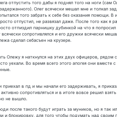
ега отпустить того дабы я поднял того на ноги (сам 
 задержанного). Олег всячески мешал мне и толкал за
опытался того забрать к себе без оказания помощи. В 
росто отпустил, не развязал даже. После того как я ра
росто отпиздил парнишку дубинкой на что я попросил 
г всячески сопротивлялся и его дружки всячески меша
лежа сделал себасъен на крузере.
кать Олежу я наткнулся на этих двух офицеров, рядом 
сто уехали. Во время всего этого апогея они вместе с
нные.
ки приехал в пд и мы начали его задерживать, я прика
 активно сопротивляться и в итоге вовсе решил взять 
но не вышло.
ди после такого будут играть за муников, но я так и
ии и блокировку, для того чтобы подумать над своим