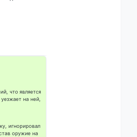
й, что является
 уезжает на ней,
ку, игнорировал
став оружие на