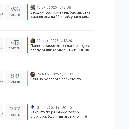
16 окт. 2025 г., 18:08
396
Вердикт был изменен, блокировка
ий
показы
уменьшена на 14 дней, учитывая
прошедшие 7 дней в бане
перевыдам бан на 7 дней
19 июл. 2025 г., 12:29
413
Привет, рассмотрев логи, вердикт
ий
показы
следующий: Харпер Смит: НПИЗК
(Крайм в ЗЗ) - непонятно зачем
пытался грабить людей в зеленой
зоне. Подобное действие
запрещено, ведь в таких зонах
разрешен лишь мелкий криминал.
28 мар. 2025 г., 18:00
819
Текст правила Зелёная зона - зона
Взял на ролевого ассистента!!
с минимальной активностью
ий
показы
криминальной деятельности.
Здесь запрещены насильственные
и открытые преступления,
перестрелки, ограбления, однако
разрешены ненасильственные
формы - угоны, хулиганство, драки.
31 окт. 2024 г., 20:40
237
Log report generated 19 Jul, 15:01:45
Закрыто по решению топик-
ий
показы
[6 Jul, 10:53:47] Харпер Смит
стартера. Удачный игры что-ли))
(STEAM_0:1:524685550, Гражданин)
used [1xAR-15] from Харпер Смит
(STEAM_0:1:524685550)'s Руки [6