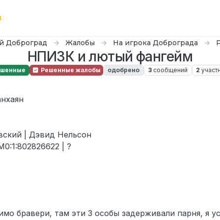
й Доброград
Жалобы
На игрока Доброграда
НПИЗК и лютый фангейм
ешенные
Решенные жалобы
одобрено
3
сообщений
2
участ
анхаян
вский | Дэвид Нельсон
0:1:802826622 | ?
имо бравери, там эти 3 особы задерживали парня, я у