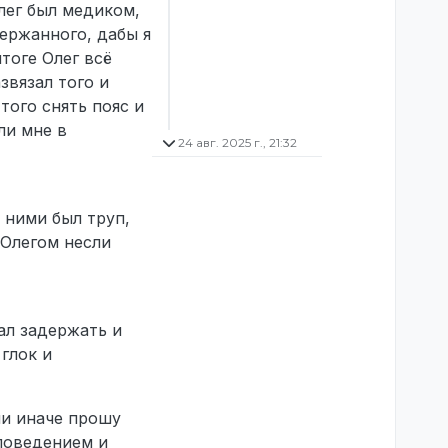
Олег был медиком,
держанного, дабы я
итоге Олег всё
звязал того и
того снять пояс и
ли мне в
24 авг. 2025 г., 21:32
с ними был труп,
 Олегом несли
зал задержать и
глок и
ли иначе прошу
 поведением и