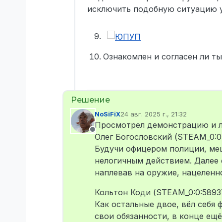
исключить подобную ситуацию у
Ознакомлен и согласен ли ты
NoSiFiX
24 авг. 2025 г., 21:32
отредактировано
Просмотрел демонстрацию и л
Не в сети
Олег Богословский (STEAM_0:0:
Будучи офицером полиции, ме
нелогичным действием. Далее е
наплевав на оружие, нацеленно
Кольтон Коди (STEAM_0:0:5893
Как остальные двое, вёл себя 
свои обязанности, в конце ещ