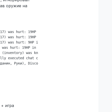
тав оружие на
17) was hurt: 19HP in  by Кольтон Коди (STEAM_0:0:589372
17) was hurt: 19HP in  by Кольтон Коди (STEAM_0:0:589372
17) was hurt: 9HP in руку by Кольтон Коди (STEAM_0:0:589
 was hurt: 19HP in  by Ломаро Санчез (STEAM_0:0:60371009
 (inventory) was knocked by Ломаро Санчез (STEAM_0:0:603
lly executed chat command: / СУКИ

данин, Руки), Disconnect by user.

 + игра