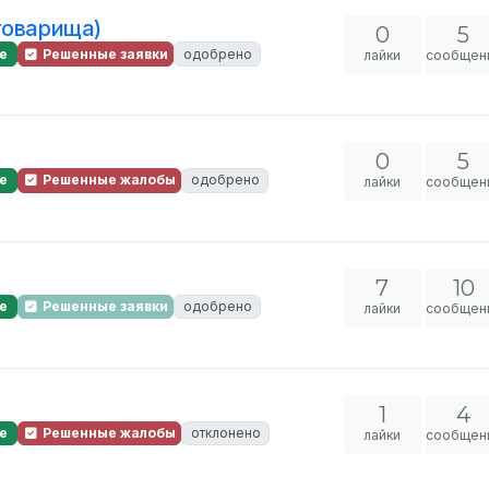
товарища)
0
5
е
Решенные заявки
одобрено
лайки
сообщен
0
5
е
Решенные жалобы
одобрено
лайки
сообщен
7
10
е
Решенные заявки
одобрено
лайки
сообщен
1
4
е
Решенные жалобы
отклонено
лайки
сообщен