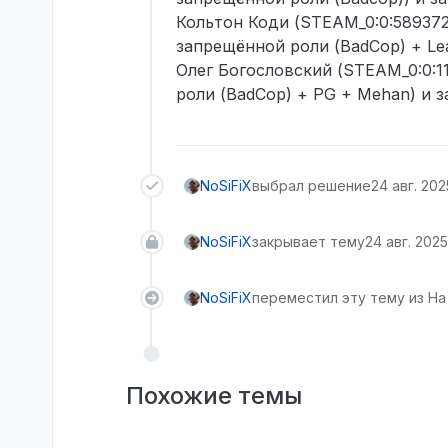
Кольтон Коди (STEAM_0:0:589372
запрещённой роли (BadCop) + Lea
Олег Богословский (STEAM_0:0:1
роли (BadCop) + PG + Mehan) и з
NoSiFiX
выбрал решение
24 авг. 2025
NoSiFiX
закрывает тему
24 авг. 2025 
NoSiFiX
переместил эту тему из На
Похожие темы