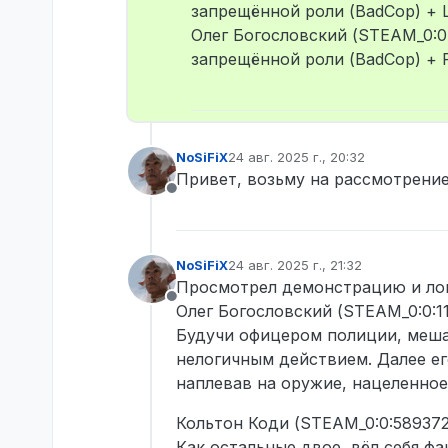
запрещённой роли (BadCop) + L
Олег Богословский (STEAM_0:0
запрещённой роли (BadCop) + P
NoSiFiX
24 авг. 2025 г., 20:32
отредактировано
Привет, возьму на рассмотрение
Не в сети
NoSiFiX
24 авг. 2025 г., 21:32
отредактировано
Просмотрел демонстрацию и лог
Не в сети
Олег Богословский (STEAM_0:0:1
Будучи офицером полиции, меша
нелогичным действием. Далее ег
наплевав на оружие, нацеленное 
Кольтон Коди (STEAM_0:0:589372
Как остальные двое, вёл себя ф