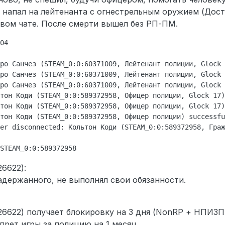
и напал на лейтенанта с огнестрельным оружием (Дос
евом чате. После смерти вышел без РП-ПМ.
04

ро Санчез (STEAM_0:0:60371009, Лейтенант полиции, Glock 
ро Санчез (STEAM_0:0:60371009, Лейтенант полиции, Glock 
ро Санчез (STEAM_0:0:60371009, Лейтенант полиции, Glock 
тон Коди (STEAM_0:0:589372958, Офицер полиции, Glock 17)
тон Коди (STEAM_0:0:589372958, Офицер полиции, Glock 17)
тон Коди (STEAM_0:0:589372958, Офицер полиции) successfu
er disconnected: Кольтон Коди (STEAM_0:0:589372958, Граж
6622):
адержанного, не выполнял свои обязанности.
6622) получает блокировку на 3 дня (NonRP + НПИЗП
прет игры за полицию на 1 месяц.