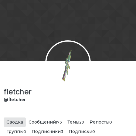
Перейти к содержимому
fletcher
@fletcher
Сводка
Сообщений
Темы
Репосты
173
29
0
Группы
Подписчики
Подписки
0
3
0