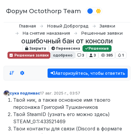
Перейти к содержимому
Форум Octothorp Team
Главная
Новый Доброград
Заявки
На снятие наказания
Решенные заявки
ошибочный бан от консоли
Закрыта
Перенесена
Решенные
Решенные заявки
одобрено
3
3
385
1
Авторизуйтесь, чтобы ответить
сука подпивас
17 авг. 2025 г., 03:57
отредактировано
Не в сети
Твой ник, а также основное имя твоего
персонажа Григорий Тушканчиков
Твой SteamID (узнать его можно здесь)
STEAM_0:1:433521469
Твои контакты для связи (Discord в формате