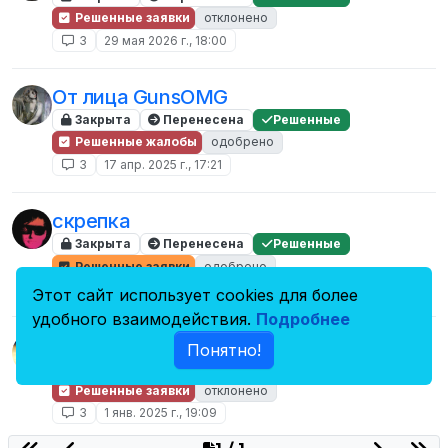
Решенные заявки
отклонено
3
29 мая 2026 г., 18:00
От лица GunsOMG
Закрыта
Перенесена
Решенные
Решенные жалобы
одобрено
3
17 апр. 2025 г., 17:21
скрепка
Закрыта
Перенесена
Решенные
Решенные заявки
одобрено
3
5 мар. 2025 г., 19:36
Этот сайт использует cookies для более
удобного взаимодействия.
Подробнее
Ошибочный бан за Обход
Понятно!
Закрыта
Перенесена
Решенные
Решенные заявки
отклонено
3
1 янв. 2025 г., 19:09