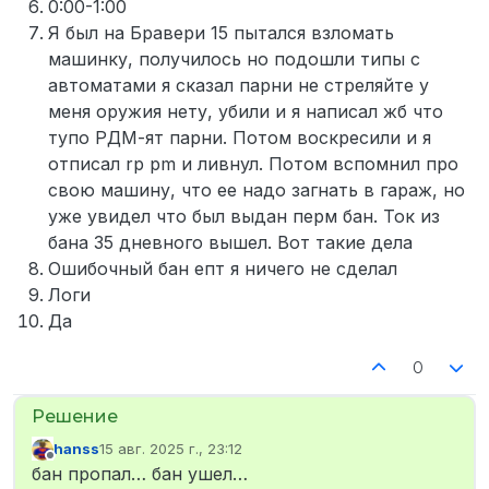
0:00-1:00
Я был на Бравери 15 пытался взломать
машинку, получилось но подошли типы с
автоматами я сказал парни не стреляйте у
меня оружия нету, убили и я написал жб что
тупо РДМ-ят парни. Потом воскресили и я
отписал rp pm и ливнул. Потом вспомнил про
свою машину, что ее надо загнать в гараж, но
уже увидел что был выдан перм бан. Ток из
бана 35 дневного вышел. Вот такие дела
Ошибочный бан епт я ничего не сделал
Логи
Да
0
hanss
15 авг. 2025 г., 23:12
отредактировано
Не в сети
бан пропал… бан ушел…