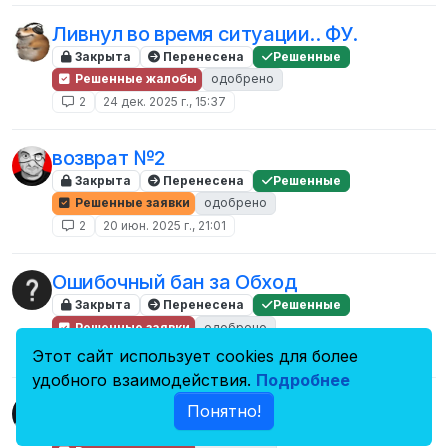
Ливнул во время ситуации.. ФУ.
Закрыта
Перенесена
Решенные
Решенные жалобы
одобрено
2
24 дек. 2025 г., 15:37
возврат №2
Закрыта
Перенесена
Решенные
Решенные заявки
одобрено
2
20 июн. 2025 г., 21:01
Ошибочный бан за Обход
Закрыта
Перенесена
Решенные
Решенные заявки
одобрено
2
20 мая 2025 г., 15:49
Этот сайт использует cookies для более
удобного взаимодействия.
Подробнее
ошибочный перманентный бан.
Понятно!
Закрыта
Перенесена
Решенные