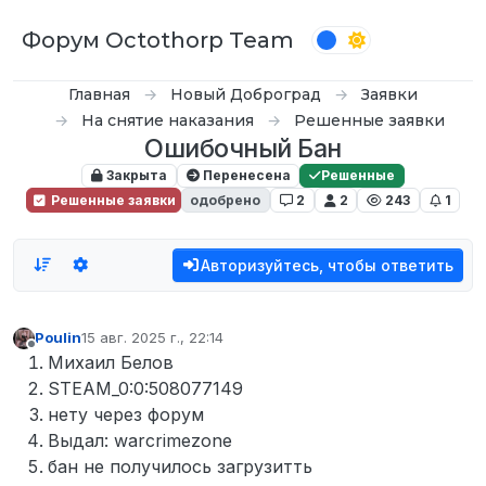
Перейти к содержимому
Форум Octothorp Team
Главная
Новый Доброград
Заявки
На снятие наказания
Решенные заявки
Ошибочный Бан
Закрыта
Перенесена
Решенные
Решенные заявки
одобрено
2
2
243
1
Авторизуйтесь, чтобы ответить
Poulin
15 авг. 2025 г., 22:14
отредактировано
Не в сети
Михаил Белов
STEAM_0:0:508077149
нету через форум
Выдал: warcrimezone
бан не получилось загрузитть