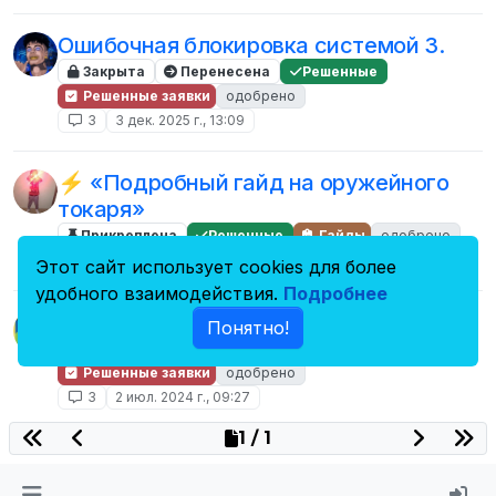
Ошибочная блокировка системой 3.
Закрыта
Перенесена
Решенные
Решенные заявки
одобрено
3
3 дек. 2025 г., 13:09
⚡ «Подробный гайд на оружейного
токаря»
Прикреплена
Решенные
Гайды
одобрено
3
27 авг. 2025 г., 16:45
Этот сайт использует cookies для более
удобного взаимодействия.
Подробнее
Заявка на разбан
Понятно!
Закрыта
Перенесена
Решенные
Решенные заявки
одобрено
3
2 июл. 2024 г., 09:27
1 / 1