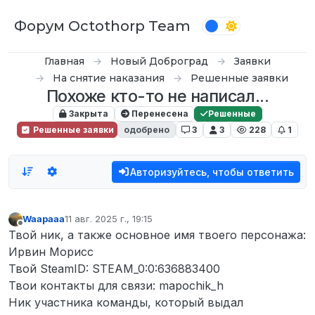
Перейти к содержимому
Форум Octothorp Team
Главная
Новый Доброград
Заявки
На снятие наказания
Решенные заявки
Похоже кто-то не написал...
Закрыта
Перенесена
Решенные
Решенные заявки
одобрено
3
3
228
1
Авторизуйтесь, чтобы ответить
Waapaaa
11 авг. 2025 г., 19:15
отредактировано
Не в сети
Твой ник, а также основное имя твоего персонажа:
Ирвин Морисс
Твой SteamID: STEAM_0:0:636883400
Твои контакты для связи: mapochik_h
Ник участника команды, который выдал