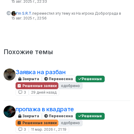
15 авг. 2025 г., 22:33
I'm S.R.T.
переместил эту тему из На игрока Доброграда в
15 авг. 2025 г., 22:56
Похожие темы
Заявка на разбан
Закрыта
Перенесена
Решенные
Решенные заявки
одобрено
3
29 дней назад
пропажа в квадрате
Закрыта
Перенесена
Решенные
Решенные заявки
одобрено
3
11 мар. 2026 г., 21:19