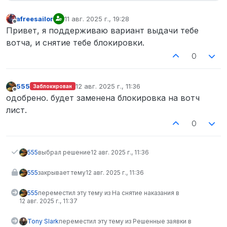
afreesailor
11 авг. 2025 г., 19:28
отредактировано
Не в сети
Привет, я поддерживаю вариант выдачи тебе
вотча, и снятие тебе блокировки.
0
555
12 авг. 2025 г., 11:36
Заблокирован
отредактировано
Не в сети
одобрено. будет заменена блокировка на вотч
лист.
0
555
выбрал решение
12 авг. 2025 г., 11:36
555
закрывает тему
12 авг. 2025 г., 11:36
555
переместил эту тему из На снятие наказания в
12 авг. 2025 г., 11:37
Tony Slark
переместил эту тему из Решенные заявки в