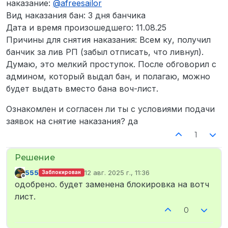
наказание:
@
afreesailor
Вид наказания бан: 3 дня банчика
Дата и время произошедшего: 11.08.25
Причины для снятия наказания: Всем ку, получил
банчик за лив РП (забыл отписать, что ливнул).
Думаю, это мелкий проступок. После обговорил с
админом, который выдал бан, и полагаю, можно
будет выдать вместо бана воч-лист.
Ознакомлен и согласен ли ты с условиями подачи
заявок на снятие наказания? да
1
555
12 авг. 2025 г., 11:36
Заблокирован
отредактировано
Не в сети
одобрено. будет заменена блокировка на вотч
лист.
0