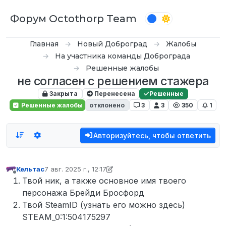
Перейти к содержимому
Форум Octothorp Team
Главная
Новый Доброград
Жалобы
На участника команды Доброграда
Решенные жалобы
не согласен с решением стажера
Закрыта
Перенесена
Решенные
Решенные жалобы
отклонено
3
3
350
1
Авторизуйтесь, чтобы ответить
Кельтас
7 авг. 2025 г., 12:17
отредактировано D0n Bar0n
8 дек. 2025 г., 12:25
Не в сети
Твой ник, а также основное имя твоего
персонажа Брейди Бросфорд
Твой SteamID (узнать его можно здесь)
STEAM_0:1:504175297