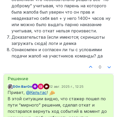
доброму” учитывая, что парень на которого
была жалоба был уверен что он прав и
неадекватно себя вел + у него 1400+ часов ну
или можно было выдать парню наказание
учитывая, что откат нельзя произвести.
Доказательства (если имеются; скриншоты
загружать сюда) логи и демка
Ознакомлен и согласен ли ты с условиями
подачи жалоб на участников команды? да
0
D0n Bar0n
12 авг. 2025 г., 12:25
отредактировано
Не в сети
Привет,
@
Кельтас
!
В этой ситуации видно, что стажер пошел по
пути “мирного” решения, сделал откат и
постарался вернуть ход событий в момент до