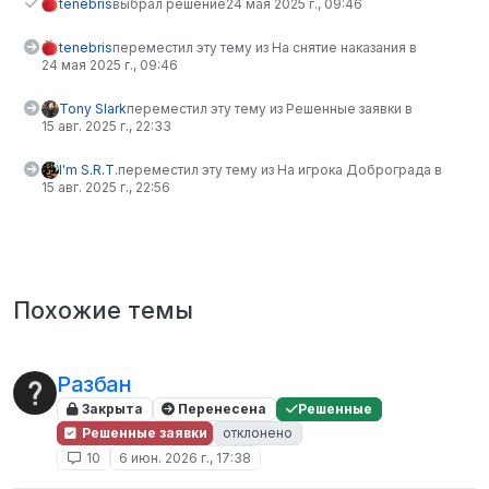
tenebris
выбрал решение
24 мая 2025 г., 09:46
tenebris
переместил эту тему из На снятие наказания в
24 мая 2025 г., 09:46
Tony Slark
переместил эту тему из Решенные заявки в
15 авг. 2025 г., 22:33
I'm S.R.T.
переместил эту тему из На игрока Доброграда в
15 авг. 2025 г., 22:56
Похожие темы
Разбан
Закрыта
Перенесена
Решенные
Решенные заявки
отклонено
10
6 июн. 2026 г., 17:38