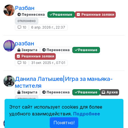
Разбан
Перенесена
Решенные
Решенные заявки
отклонено
10
6 апр. 2026 г., 22:37
разбан
Закрыта
Перенесена
Решенные
Решенные заявки
10
31 окт. 2025 г., 07:01
Данила Латышев|Игра за маньяка-
мстителя
Закрыта
Перенесена
Решенные
Архив
отклонено
10
4 нояб. 2024 г., 20:59
Этот сайт использует cookies для более
удобного взаимодействия.
Подробнее
на разбан
Понятно!
Закрыта
Перенесена
Решенные