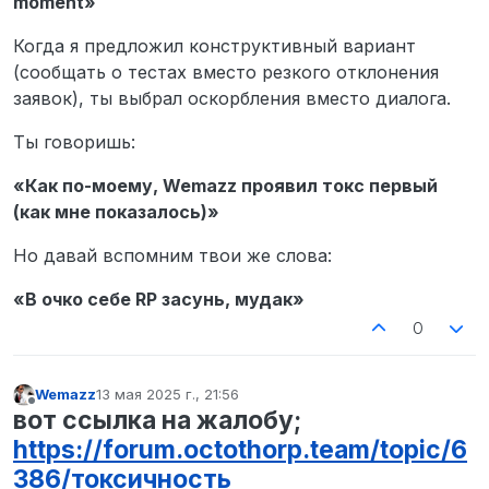
moment»
Когда я предложил конструктивный вариант
(сообщать о тестах вместо резкого отклонения
заявок), ты выбрал оскорбления вместо диалога.
Ты говоришь:
«Как по-моему, Wemazz проявил токс первый
(как мне показалось)»
Но давай вспомним твои же слова:
«В очко себе RP засунь, мудак»
0
Wemazz
13 мая 2025 г., 21:56
отредактировано
Не в сети
вот ссылка на жалобу;
https://forum.octothorp.team/topic/6
386/токсичность