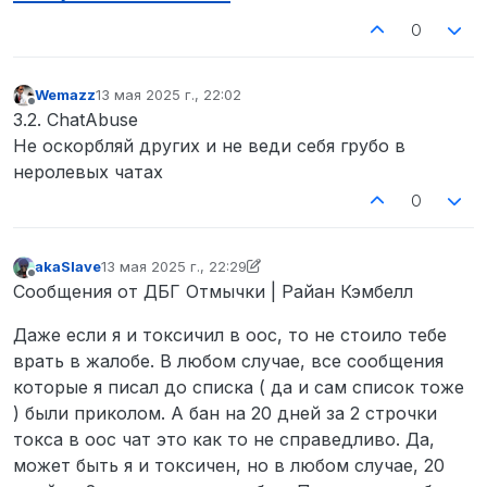
0
Wemazz
13 мая 2025 г., 22:02
отредактировано
Не в сети
3.2. ChatAbuse
Не оскорбляй других и не веди себя грубо в
неролевых чатах
0
akaSlave
13 мая 2025 г., 22:29
отредактировано akaSlave
Не в сети
Сообщения от ДБГ Отмычки | Райан Кэмбелл
Даже если я и токсичил в оос, то не стоило тебе
врать в жалобе. В любом случае, все сообщения
которые я писал до списка ( да и сам список тоже
) были приколом. А бан на 20 дней за 2 строчки
токса в оос чат это как то не справедливо. Да,
может быть я и токсичен, но в любом случае, 20