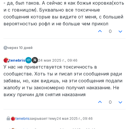
- да, был таков. А сейчас я как божья коровка(хоть
и с говницом). Буквально все токсичные
сообщения которые вы видите от меня, с большей
вероятностью рофл и не больше чем прикол
0
через 10 дней
tenebris
24 мая 2025 г., 09:46
отредактировано
Не в сети
У нас не приветствуется токсичность в
сообществе. Хоть ты и писал эти сообщения ради
забавы, но, как видишь, на эти сообщения подали
жалобу и ты закономерно получил наказание. Не
вижу причин для снятия наказания
0
tenebris
закрывает тему
24 мая 2025 г., 09:46