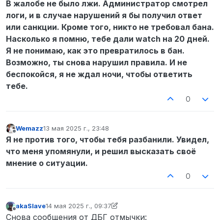
В жалобе не было лжи. Администратор смотрел
тебе врать в жалобе. В любом случае, все
сообщения которые я писал до списка ( да и
Слушай, я не знаю есть ли у тебя проблемы в
логи, и в случае нарушений я бы получил ответ
сам список тоже ) были приколом. А бан на 20
жизни или нет, да и надеюсь что их нет. Но, если
или санкции. Кроме того, никто не требовал бана.
дней за 2 строчки токса в оос чат это как то не
ты залез на форум в час ночи, чтобы не дать
Насколько я помню, тебе дали watch на 20 дней.
справедливо. Да, может быть я и токсичен, но в
мне скостить срок 20 дневного бана за 2
Я не понимаю, как это превратилось в бан.
любом случае, 20 дней за 2 строчки это
строчки в оос чат, то стоит задуматься. Мало
перебор. Понимаю что был вотч, но
того, ты выбрал именно ночь, когда я уже буду
Возможно, ты снова нарушил правила. И не
администратор привел в пример мои
спать и не смогу ответить, а к утру
беспокойся, я не ждал ночи, чтобы ответить
сообщения, которые я писал шутки ради. Я уже
благополучно получу отказ
тебе.
просидел в бане 7 дней и все понял. Да и если
честно почти что весь токс которые идет от
0
меня это рофлы.
Wemazz
13 мая 2025 г., 23:48
отредактировано
Не в сети
Я не против того, чтобы тебя разбанили. Увидел,
что меня упомянули, и решил высказать своё
мнение о ситуации.
0
akaSlave
14 мая 2025 г., 09:37
отредактировано akaSlave
Не в сети
Снова сообщения от ДБГ отмычки: