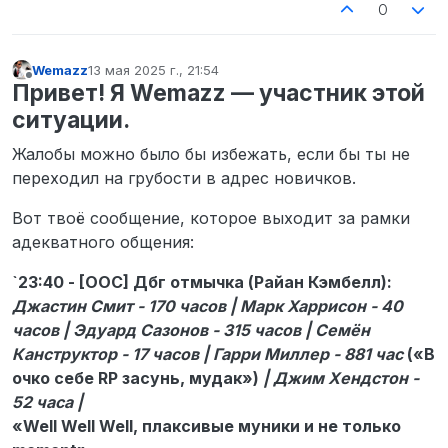
0
Wemazz
13 мая 2025 г., 21:54
отредактировано
Не в сети
Привет! Я Wemazz — участник этой
ситуации.
Жалобы можно было бы избежать, если бы ты не
переходил на грубости в адрес новичков.
Вот твоё сообщение, которое выходит за рамки
адекватного общения:
`23:40 - [OOC] Дбг отмычка (Райан Кэмбелл):
Джастин Смит - 170 часов | Марк Харрисон - 40
часов | Эдуард Сазонов - 315 часов | Семён
Канструктор - 17 часов | Гарри Миллер - 881 час
(«В
очко себе RP засунь, мудак»)
| Джим Хендстон -
52 часа |
«Well Well Well, плаксивые муники и не только