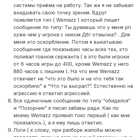
системы приёма на работу. Так же я не забывал
вкидывать свою точку зрения. Вдруг
появляется тип ( Wemazz ) который пишет
сообщение по типу: Ты думаешь что у меня рп
хуже чем у игрока с ником Дбг отмычка? . Для
меня это оскорбление. Потом я выкатываю
сообщение где показываю часы всех тех, кто
поливал говном сержанта ( а это были игроки
от 6 часов игры до 400, кроме Wemazz у него
880 часов с лишним ). На что мне Wemazz
отвечает не “что это было и на что тебя так
оскорбило” а “Что ты высрал?”. Естественно на
агрессию я ответил агрессией.
Все одиночные сообщение по типу “обиделся”
и “Позорник” я писал забавы ради. Как по
моему Wemazz проявил токс первый ( как мне
показалось ), а я ему лишь ответил.
Логи ( к слову, при разборе жалобы можно