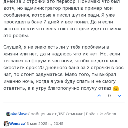
дней за 2 строчки это перебор. Понимаю что был
вотч, но администратор привел в пример мои
сообщения, которые я писал шутки ради. Я уже
просидел в бане 7 дней и все понял. Да и если
честно почти что весь токс которые идет от меня
это рофлы.
Слушай, я не знаю есть ли у тебя проблемы в
жизни или нет, да и надеюсь что их нет. Но, если
ты залез на форум в час ночи, чтобы не дать мне
скостить срок 20 дневного бана за 2 строчки в оос
чат, то стоит задуматься. Мало того, ты выбрал
именно ночь, когда я уже буду спать и не смогу
ответить, а к утру благополучно получу отказ
0
Сообщения от ДБГ Отмычки | Райан Кэмбелл
akaSlave
Wemazz
13 мая 2025 г., 23:45
Даже если я и токсичил в оос, то не стоило
отредактировано
Не в сети