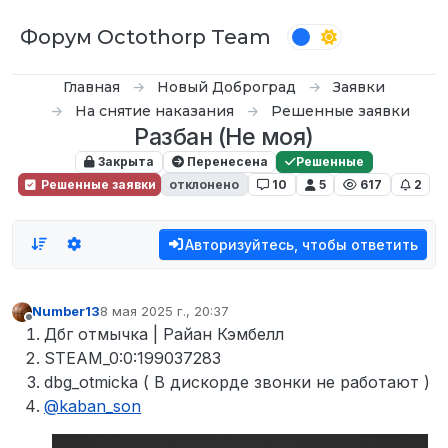
Перейти к содержимому
Форум Octothorp Team
Главная
Новый Доброград
Заявки
На снятие наказания
Решенные заявки
Разбан (Не моя)
Закрыта
Перенесена
Решенные
Решенные заявки
отклонено
10
5
617
2
Авторизуйтесь, чтобы ответить
Number13
8 мая 2025 г., 20:37
отредактировано
Не в сети
Дбг отмычка | Райан Кэмбелл
STEAM_0:0:199037283
dbg_otmicka ( В дискорде звонки не работают )
@
kaban_son