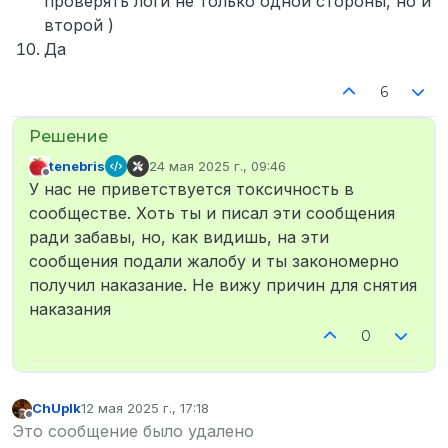
проверять логи не только одной стороны, но и
второй )
Да
6
tenebris
24 мая 2025 г., 09:46
отредактировано
Не в сети
У нас не приветствуется токсичность в
сообществе. Хоть ты и писал эти сообщения
ради забавы, но, как видишь, на эти
сообщения подали жалобу и ты закономерно
получил наказание. Не вижу причин для снятия
наказания
0
ChUpIk
12 мая 2025 г., 17:18
отредактировано
Не в сети
Это сообщение было удалено