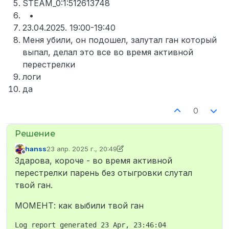
STEAM_0:1:512613748
23.04.2025. 19:00-19:40
Меня убили, он подошел, залутал ган который
выпал, делал это все во время активной
перестрелки
логи
да
0
hanss
23 апр. 2025 г., 20:49
отредактировано hanss
Не в сети
Здарова, короче - во время активной
перестрелки парень без отыгровки слутал
твой ган.
МОМЕНТ: как выбили твой ган
Log report generated 23 Apr, 23:46:04
