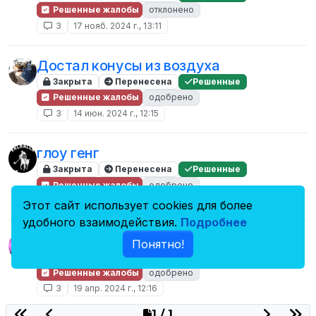
Решенные жалобы
отклонено
3
17 нояб. 2024 г., 13:11
Достал конусы из воздуха
Закрыта
Перенесена
Решенные
Решенные жалобы
одобрено
3
14 июн. 2024 г., 12:15
глоу генг
Закрыта
Перенесена
Решенные
Решенные жалобы
одобрено
3
11 мая 2024 г., 12:57
Этот сайт использует cookies для более
удобного взаимодействия.
Подробнее
Лутинг
Понятно!
Закрыта
Перенесена
Решенные
Решенные жалобы
одобрено
3
19 апр. 2024 г., 12:16
1 / 1