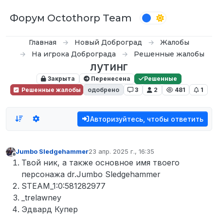
Перейти к содержимому
Форум Octothorp Team
Главная
Новый Доброград
Жалобы
На игрока Доброграда
Решенные жалобы
лутинг
Закрыта
Перенесена
Решенные
Решенные жалобы
одобрено
3
2
481
1
Авторизуйтесь, чтобы ответить
Jumbo Sledgehammer
23 апр. 2025 г., 16:35
отредактировано
Не в сети
Твой ник, а также основное имя твоего
персонажа dr.Jumbo Sledgehammer
STEAM_1:0:581282977
_trelawney
Эдвард Купер