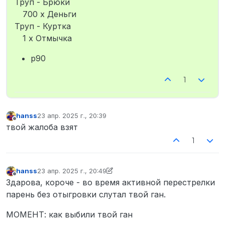
Труп - Брюки
700 x Деньги
Труп - Куртка
1 x Отмычка
p90
1
hanss
23 апр. 2025 г., 20:39
отредактировано
Не в сети
твой жалоба взят
1
hanss
23 апр. 2025 г., 20:49
отредактировано hanss
Не в сети
Здарова, короче - во время активной перестрелки
парень без отыгровки слутал твой ган.
МОМЕНТ: как выбили твой ган