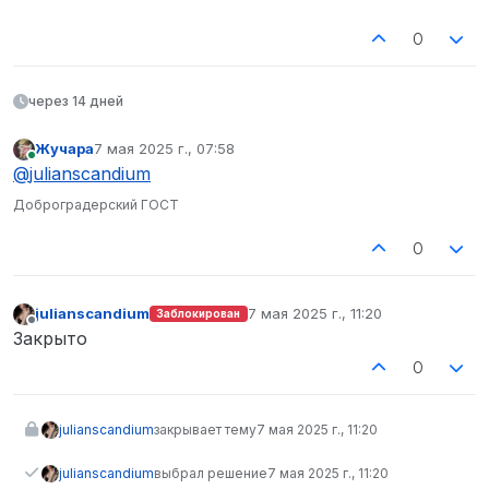
0
через 14 дней
Жучара
7 мая 2025 г., 07:58
отредактировано
В сети
@
julianscandium
Доброградерский ГОСТ
0
julianscandium
7 мая 2025 г., 11:20
Заблокирован
отредактировано
Не в сети
Закрыто
0
julianscandium
закрывает тему
7 мая 2025 г., 11:20
julianscandium
выбрал решение
7 мая 2025 г., 11:20