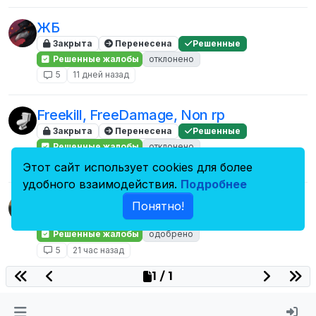
ЖБ
Закрыта
Перенесена
Решенные
Решенные жалобы
отклонено
5
11 дней назад
Freekill, FreeDamage, Non rp
Закрыта
Перенесена
Решенные
Решенные жалобы
отклонено
5
8 дней назад
Этот сайт использует cookies для более
удобного взаимодействия.
Подробнее
Прецедент
Понятно!
Закрыта
Перенесена
Решенные
Решенные жалобы
одобрено
5
21 час назад
1 / 1