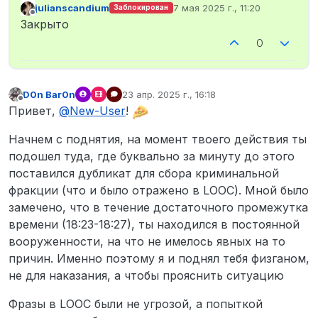
julianscandium
7 мая 2025 г., 11:20
Заблокирован
отредактировано
Не в сети
Закрыто
0
D0n Bar0n
23 апр. 2025 г., 16:18
отредактировано
Не в сети
Привет,
@
New-User
!
Начнем с поднятия, на момент твоего действия ты
подошел туда, где буквально за минуту до этого
поставился дубликат для сбора криминальной
фракции (что и было отражено в LOOC). Мной было
замечено, что в течение достаточного промежутка
времени (18:23-18:27), ты находился в постоянной
вооруженности, на что не имелось явных на то
причин. Именно поэтому я и поднял тебя физганом,
не для наказания, а чтобы прояснить ситуацию
Фразы в LOOC были не угрозой, а попыткой