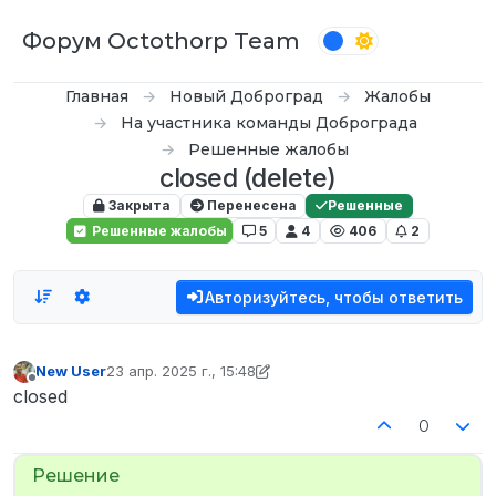
Перейти к содержимому
Форум Octothorp Team
Главная
Новый Доброград
Жалобы
На участника команды Доброграда
Решенные жалобы
closed (delete)
Закрыта
Перенесена
Решенные
Решенные жалобы
5
4
406
2
Авторизуйтесь, чтобы ответить
New User
23 апр. 2025 г., 15:48
отредактировано New User
Не в сети
closed
0