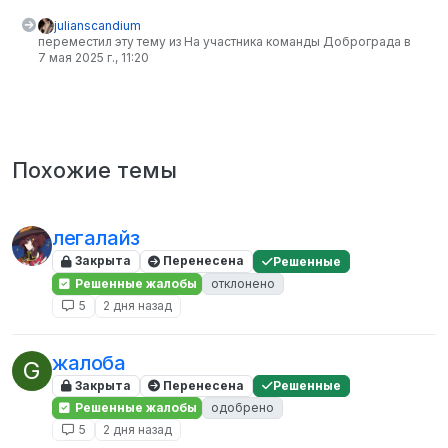
julianscandium
переместил эту тему из На участника команды Доброграда в
7 мая 2025 г., 11:20
Похожие темы
легалайз
Закрыта
Перенесена
Решенные
Решенные жалобы
отклонено
5
2 дня назад
жалоба
G
Закрыта
Перенесена
Решенные
Решенные жалобы
одобрено
5
2 дня назад