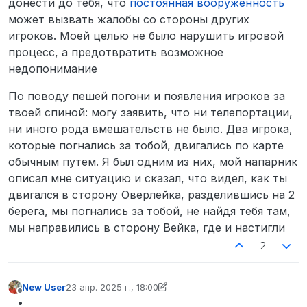
донести до тебя, что
постоянная вооруженность
может вызвать жалобы со стороны других
игроков. Моей целью не было нарушить игровой
процесс, а предотвратить возможное
недопонимание
По поводу пешей погони и появления игроков за
твоей спиной: могу заявить, что ни телепортации,
ни иного рода вмешательств не было. Два игрока,
которые погнались за тобой, двигались по карте
обычным путем. Я был одним из них, мой напарник
описал мне ситуацию и сказал, что видел, как ты
двигался в сторону Оверлейка, разделившись на 2
берега, мы погнались за тобой, не найдя тебя там,
мы направились в сторону Вейка, где и настигли
2
New User
23 апр. 2025 г., 18:00
отредактировано New User
Не в сети