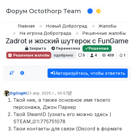
Перейти к содержимому
Форум Octothorp Team
Главная
Новый Доброград
Жалобы
На игрока Доброграда
Решенные жалобы
Zadrot и жоский шутерок с FunGame
Закрыта
Перенесена
Решенные
Решенные жалобы
одобрено
5
4
459
1
Авторизуйтесь, чтобы ответить
GgOopH
23 апр. 2025 г., 05:57
отредактировано Fipel
Не в сети
Твой ник, а также основное имя твоего
персонажа, Джон Паркер
Твой SteamID (узнать его можно здесь )
STEAM_0:1:775751078
Твои контакты для связи (Discord в формате