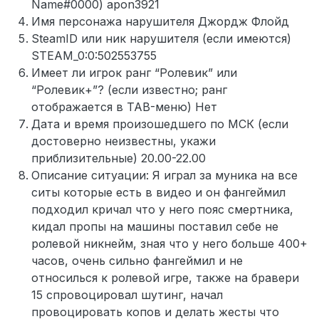
Name#0000) apon3921
Имя персонажа нарушителя Джордж Флойд
SteamID или ник нарушителя (если имеются)
STEAM_0:0:502553755
Имеет ли игрок ранг “Ролевик” или
“Ролевик+”? (если известно; ранг
отображается в TAB-меню) Нет
Дата и время произошедшего по МСК (если
достоверно неизвестны, укажи
приблизительные) 20.00-22.00
Описание ситуации: Я играл за муника на все
ситы которые есть в видео и он фангеймил
подходил кричал что у него пояс смертника,
кидал пропы на машины поставил себе не
ролевой никнейм, зная что у него больше 400+
часов, очень сильно фангеймил и не
относилься к ролевой игре, также на бравери
15 спровоцировал шутинг, начал
провоцировать копов и делать жесты что