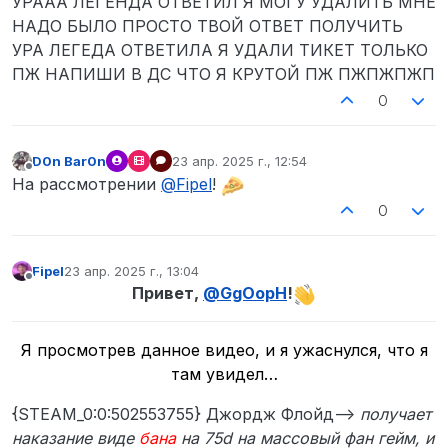
УРААА ЛЕГЕНДА ОТВЕТИЛ Я МОГУ УДАЛИТЬ МНЕ
НАДО БЫЛО ПРОСТО ТВОЙ ОТВЕТ ПОЛУЧИТЬ
УРА ЛЕГЕДА ОТВЕТИЛА Я УДАЛИ ТИКЕТ ТОЛЬКО
ПЖ НАПИШИ В ДС ЧТО Я КРУТОЙ ПЖ ПЖПЖПЖП
0
D0n Bar0n
23 апр. 2025 г., 12:54
отредактировано
Не в сети
На рассмотрении
@
Fipel
!
0
Fipel
23 апр. 2025 г., 13:04
отредактировано
Не в сети
Привет,
@
GgOopH
!
Я просмотрев данное видео, и я ужаснулся, что я
там увидел…
{STEAM_0:0:502553755} Джордж Флойд—>
получает
наказание виде
бана
на 75d на массовый фан гейм, и