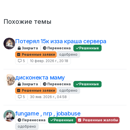
Похожие темы
Потерял 15к изза краша сервера
Закрыта
Перенесена
Решенные
Решенные заявки
одобрено
5
10 февр. 2026 г., 20:18
дисконекта маму
Закрыта
Перенесена
Решенные
Решенные заявки
одобрено
5
30 янв. 2026 г., 04:58
fungame , nrp , jobabuse
Перенесена
Решенные
Решенные жалобы
одобрено