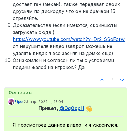
достает ган (механ), также передавал своих
друзьям по дискорду что он на брачери 15
стреляйте.
Доказательства (если имеются; скриншоты
загружать сюда )
https://www.youtube.com/watch?v=Dr2-SSoForw
от нарушителя видео (задрот можешь не
удалять видак я все заснял на дэмке еще)
Ознакомлен и согласен ли ты с условиями
подачи жалоб на игроков? Да
3
Fipel
23 апр. 2025 г., 13:04
отредактировано
Не в сети
Привет,
@
GgOopH
!
Я просмотрев данное видео, и я ужаснулся,