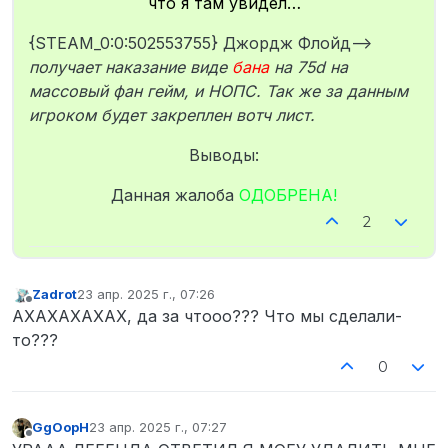
что я там увидел…
{STEAM_0:0:502553755} Джордж Флойд—>
получает наказание виде
бана
на 75d на
массовый фан гейм, и НОПС. Так же за данным
игроком будет закреплен вотч лист.
Выводы:
Данная жалоба
ОДОБРЕНА!
2
Zadrot
23 апр. 2025 г., 07:26
отредактировано
Не в сети
АХАХАХАХАХ, да за чтооо??? Что мы сделали-
то???
0
GgOopH
23 апр. 2025 г., 07:27
отредактировано
Не в сети