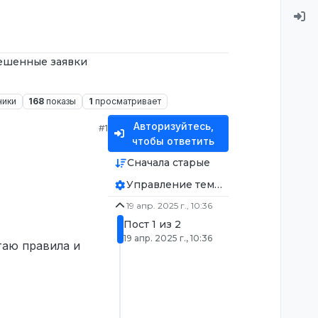
ешенные заявки
ники
168
показы
1
просматривает
Авторизуйтесь,
#1
чтобы ответить
Сначала старые
Управление темой
19 апр. 2025 г., 10:36
Пост 1 из 2
19 апр. 2025 г., 10:36
таю правила и