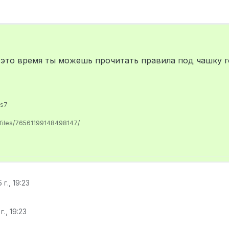
 это время ты можешь прочитать правила под чашку го
us7
ofiles/76561199148498147/
 г., 19:23
г., 19:23