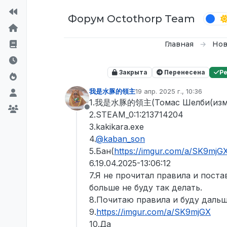
Перейти к содержимому
Форум Octothorp Team
Главная
Нов
Закрыта
Перенесена
Р
我是水豚的領主
19 апр. 2025 г., 10:36
отредактировано
1.我是水豚的領主(Томас Шелби(изм
Не в сети
2.STEAM_0:1:213714204
3.kakikara.exe
4.
@
kaban_son
5.Бан(
https://imgur.com/a/SK9mjG
6.19.04.2025-13:06:12
7.Я не прочитал правила и пост
больше не буду так делать.
8.Почитаю правила и буду дальш
9.
https://imgur.com/a/SK9mjGX
10.Да