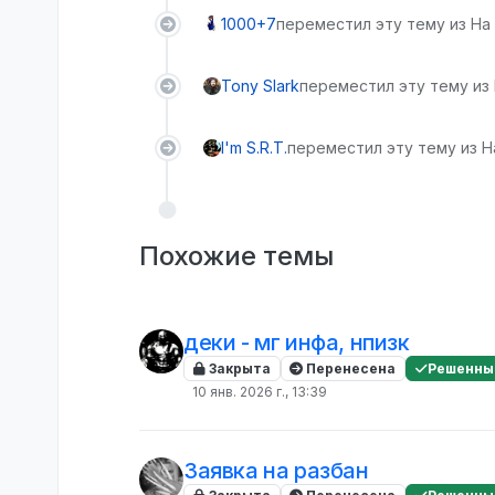
1000+7
переместил эту тему из На 
Tony Slark
переместил эту тему из
I'm S.R.T.
переместил эту тему из Н
Похожие темы
деки - мг инфа, нпизк
Закрыта
Перенесена
Решенны
10 янв. 2026 г., 13:39
Заявка на разбан