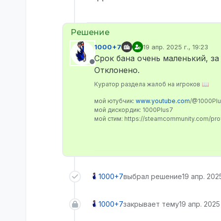
1000+7
19 апр. 2025 г., 19:23
отредактировано
Срок бана очень маленький, за
Не в сети
Отклонено.
Куратор раздела жалоб на игроков 📖
мой ютубчик:
www.youtube.com
/@1000Pl
мой дискордик: 1000Plus7
мой стим: https://steamcommunity.com/pr
1000+7
выбрал решение
19 апр. 2025
1000+7
закрывает тему
19 апр. 2025 