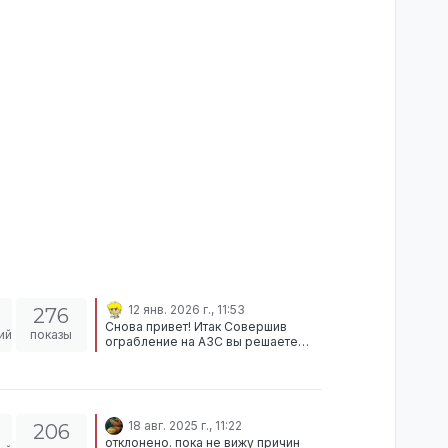
12 янв. 2026 г., 11:53
276
Снова привет! Итак Совершив
ий
показы
ограбление на АЗС вы решаете
завершить ситуацию и продолжить
заниматься своими делами, как
вдруг вы видите сообщение о
вашей ситуации, в ходе которой вы,
видимо решаете продолжить ту,
18 авг. 2025 г., 11:22
206
далее после небольших
отклонено. пока не вижу причин
разбирательств в личных