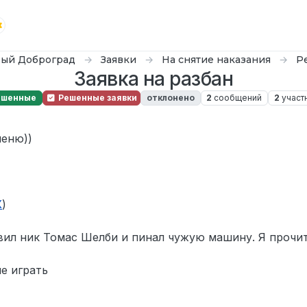
ый Доброград
Заявки
На снятие наказания
Р
Заявка на разбан
ешенные
Решенные заявки
отклонено
2
сообщений
2
участ
еню))
X
)
авил ник Томас Шелби и пинал чужую машину. Я прочи
е играть