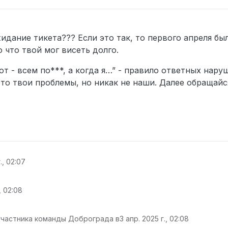
жидание тикета??? Если это так, то первого апреля б
 что твой мог висеть долго.
ют - всем по***, а когда я…” - правило ответных нару
это твои проблемы, но никак не наши. Далее обращайс
., 02:07
, 02:08
участника команды Доброграда в
3 апр. 2025 г., 02:08