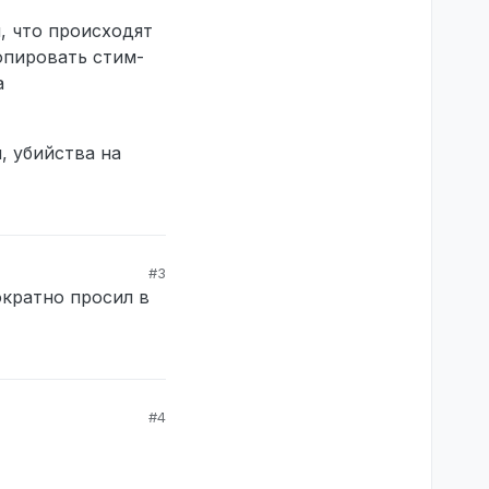
, что происходят
опировать стим-
а
, убийства на
#3
ократно просил в
#4