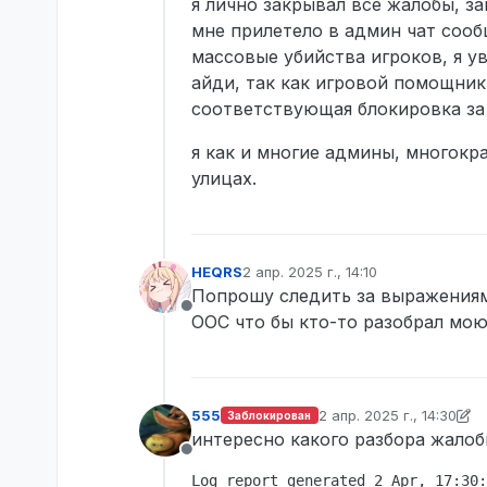
Не в сети
я лично закрывал все жалобы, з
мне прилетело в админ чат соо
массовые убийства игроков, я у
айди, так как игровой помощник
соответствующая блокировка за
я как и многие админы, многокр
улицах.
HEQRS
2 апр. 2025 г., 14:10
отредактировано
Попрошу следить за выражениями
Не в сети
OOC что бы кто-то разобрал мо
555
2 апр. 2025 г., 14:30
Заблокирован
отредактировано 555
4
интересно какого разбора жалоб
Не в сети
Log report generated 2 Apr, 17:30: