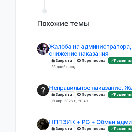
Похожие темы
Жалоба на администратора, 
снижение наказания
Закрыта
Перенесена
Решенны
28 дней назад
Неправильное наказание, Ж
Закрыта
Перенесена
Решенны
18 апр. 2026 г., 20:49
НППЗИК + PG + Обман админ
Закрыта
Перенесена
Решенны