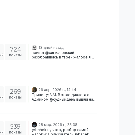
13 дней назад
724
привет @сигмачевский
ий
показы
разобравшись в твоей жалобе я
могу сказать, что нарушений со
стороны администратора нету.
нопс ты получил за свое
поведение в админ зоне, механ
должен был быть заменен на нон
рп, за то что ты подвел машину к
дверям. жалоба отклонена
26 апр. 2026 г., 14:44
269
Привет @A.M. В ходе диалога с
ий
показы
Админом @судныйдень вышли на
то, что все же блокировка твоя
была выдана неверно. Итог:
Одобрено, блокировка будет
снята. С стажером @deroxz будет
проведен диалог, а
28 мар. 2026 г., 23:38
539
Администратору @судныйдень
@bahek ну чтож, разбор самой
будут применены санкции в
ий
показы
жалобы: Пользователь @bahek