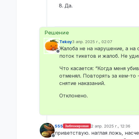
Да.
Tekoy
3 апр. 2025 г., 02:07
отредактировано
Жалоба не на нарушение, а на 
Не в сети
поток тикетов и жалоб. Не уди
Что касается: “Когда меня уби
отменял. Повторять за кем-то 
снятие наказаний.
Отклонено.
555
2 апр. 2025 г., 12:36
Заблокирован
отредактировано
приветствую. наглая ложь, насче