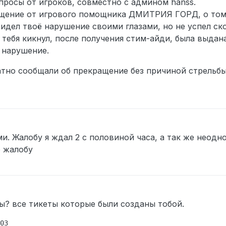
апросы от игроков, совместно с админом hanss.
бщение от игрового помощника ДМИТРИЯ ГОРД, о том
видел твоё нарушение своими глазами, но не успел ск
 тебя кикнул, после получения стим-айди, была выдан
 нарушение.
атно сообщали об прекращение без причиной стрельбы
. Жалобу я ждал 2 с половиной часа, а так же неодн
ю жалобу
 февр. 2025 г., 14:37
ы? все тикеты которые были созданы тобой.
03
