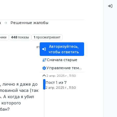
а
Решенные жалобы
ники
448
показы
1
просматривает
Авторизуйтесь,
#1
чтобы ответить
Сначала старые
Управление темой
2 апр. 2025 г., 11:50
Пост 1 из 7
, лично я даже до
2 апр. 2025 г., 11:50
ловиной часа (так
. А когда я убил
 которого
 бан?