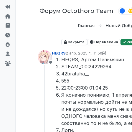
Перейти к содержимому
Форум Octothorp Team
Главная
Новый Доб
Закрыта
Перенесена
Ре
HEQRS
2 апр. 2025 г., 11:50
отредактировано Tekoy
4 мар. 202
HEQRS, Артём Пельмякин
Не в сети
STEAM_0:0:24229264
42bratuha__
555
22:00-23:00 01.04.25
Я конечно понимаю, 1 апреля
почты нормально дойти не мо
и не дождался) но суть не в 
ОДНОГО человека меня снача
собственно то и не было, а 
Логи.