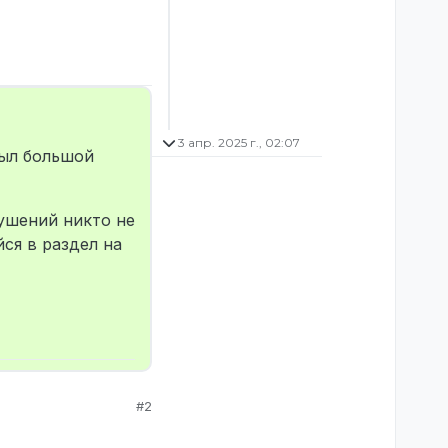
3 апр. 2025 г., 02:07
был большой
рушений никто не
йся в раздел на
#2