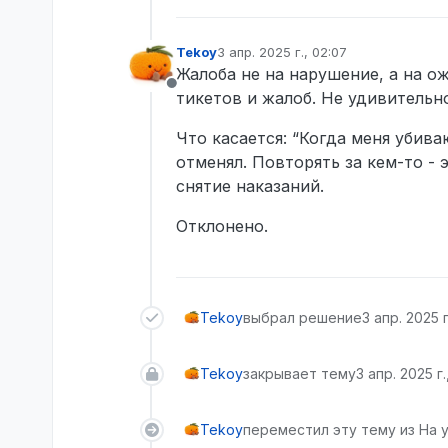
Tekoy
3 апр. 2025 г., 02:07
отредактировано
Жалоба не на нарушение, а на о
Не в сети
тикетов и жалоб. Не удивительно
Что касается: “Когда меня убива
отменял. Повторять за кем-то - 
снятие наказаний.
Отклонено.
Tekoy
выбрал решение
3 апр. 2025 г
Tekoy
закрывает тему
3 апр. 2025 г.
Tekoy
переместил эту тему из На 