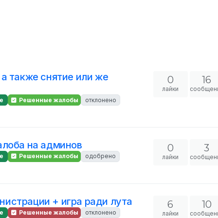
а также снятие или же
0
16
лайки
сообщен
е
Решенные жалобы
отклонено
алоба на админов
0
3
е
Решенные жалобы
одобрено
лайки
сообщен
истрации + игра ради лута
6
10
е
Решенные жалобы
отклонено
лайки
сообщен