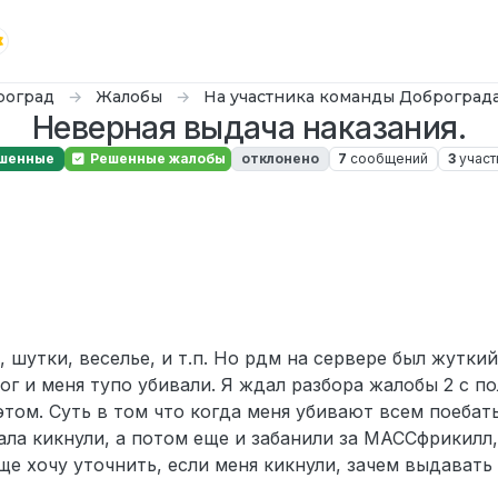
роград
Жалобы
На участника команды Доброград
Неверная выдача наказания.
шенные
Решенные жалобы
отклонено
7
сообщений
3
участ
5 г., 02:08
, шутки, веселье, и т.п. Но рдм на сервере был жуткий
г и меня тупо убивали. Я ждал разбора жалобы 2 с по
этом. Суть в том что когда меня убивают всем поебать
ла кикнули, а потом еще и забанили за МАССфрикилл,
еще хочу уточнить, если меня кикнули, зачем выдавать