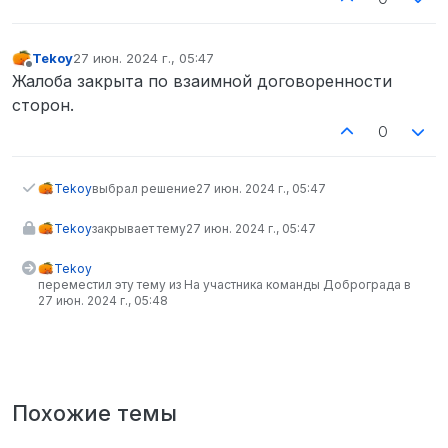
Tekoy
27 июн. 2024 г., 05:47
отредактировано
Не в сети
Жалоба закрыта по взаимной договоренности
сторон.
0
Tekoy
выбрал решение
27 июн. 2024 г., 05:47
Tekoy
закрывает тему
27 июн. 2024 г., 05:47
Tekoy
переместил эту тему из На участника команды Доброграда в
27 июн. 2024 г., 05:48
Похожие темы