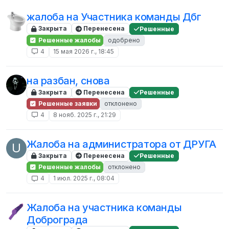
жалоба на Участника команды Дбг
Закрыта
Перенесена
Решенные
Решенные жалобы
одобрено
4
15 мая 2026 г., 18:45
на разбан, снова
Закрыта
Перенесена
Решенные
Решенные заявки
отклонено
4
8 нояб. 2025 г., 21:29
Жалоба на администратора от ДРУГА
U
Закрыта
Перенесена
Решенные
Решенные жалобы
отклонено
4
1 июл. 2025 г., 08:04
Жалоба на участника команды
Доброграда