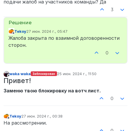
подачи жалоб на участников команды? Да
3
Tekoy
27 июн. 2024 г., 05:47
отредактировано
Не в сети
Жалоба закрыта по взаимной договоренности
сторон.
0
waka waka
25 июн. 2024 г., 11:50
Заблокирован
отредактировано
Не в сети
Привет!
Заменю твою блокировку на вотч лист.
0
Tekoy
27 июн. 2024 г., 00:38
отредактировано
Не в сети
На рассмотрении.
0