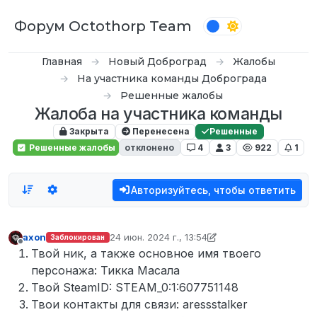
Перейти к содержимому
Форум Octothorp Team
Главная
Новый Доброград
Жалобы
На участника команды Доброграда
Решенные жалобы
Жалоба на участника команды
Закрыта
Перенесена
Решенные
Решенные жалобы
отклонено
4
3
922
1
Авторизуйтесь, чтобы ответить
axon
24 июн. 2024 г., 13:54
Заблокирован
отредактировано Tekoy
Не в сети
Твой ник, а также основное имя твоего
персонажа: Тикка Масала
Твой SteamID: STEAM_0:1:607751148
Твои контакты для связи: aressstalker