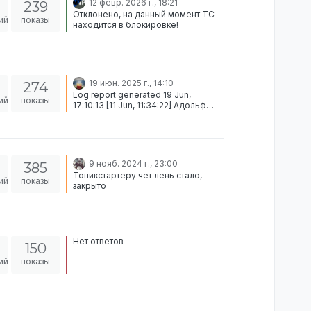
12 февр. 2026 г., 18:21
239
Отклонено, на данный момент ТС
ий
показы
находится в блокировке!
19 июн. 2025 г., 14:10
274
Log report generated 19 Jun,
ий
показы
17:10:13 [11 Jun, 11:34:22] Адольф
Блашко (STEAM_0:0:522093509,
Механик, Руки) moved [1xСерый
Amiri (мужской)]: [Адольф Блашко
(STEAM_0:0:522093509)'s
Куртка]➞[Victoria – багажник]
9 нояб. 2024 г., 23:00
385
Participants: STEAM_0:0:522093509
Топикстартеру чет лень стало,
Верну в хран.
ий
показы
закрыто
Нет ответов
150
ий
показы