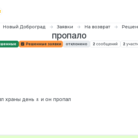
Новый Доброград
Заявки
На возврат
Решен
пропало
ешенные
Решенные заявки
отклонено
2
сообщений
2
участ
ил храны день ± и он пропал