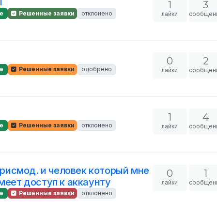
l
1
3
е
Решенные заявки
отклонено
лайки
сообщен
0
2
е
Решенные заявки
одобрено
лайки
сообщен
1
4
е
Решенные заявки
отклонено
лайки
сообщен
гарисмод. и человек который мне
0
1
меет доступ к аккаунту
лайки
сообщен
е
Решенные заявки
отклонено