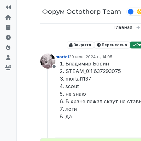
Перейти к содержимому
Форум Octothorp Team
Главная
Закрыта
Перенесена
Р
mortal
20 июн. 2024 г., 14:05
отредактировано
Владимир Борин
Не в сети
STEAM_0:1:637293075
mortal1137
scout
не знаю
В хране лежал скаут не став
логи
да