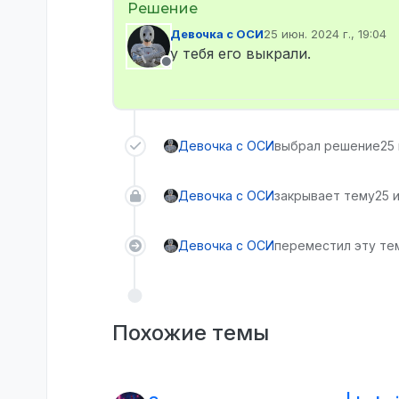
Девочка с ОСИ
25 июн. 2024 г., 19:04
отредактировано
у тебя его выкрали.
Не в сети
Девочка с ОСИ
выбрал решение
25 
Девочка с ОСИ
закрывает тему
25 и
Девочка с ОСИ
переместил эту тем
Похожие темы