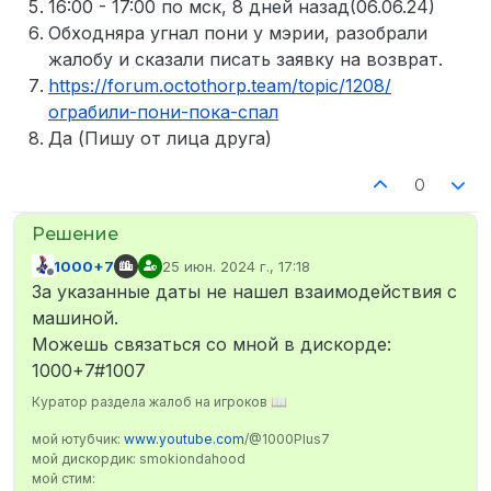
16:00 - 17:00 по мск, 8 дней назад(06.06.24)
Обходняра угнал пони у мэрии, разобрали
жалобу и сказали писать заявку на возврат.
https://forum.octothorp.team/topic/1208/
ограбили-пони-пока-спал
Да (Пишу от лица друга)
0
1000+7
25 июн. 2024 г., 17:18
отредактировано
Не в сети
За указанные даты не нашел взаимодействия с
машиной.
Можешь связаться со мной в дискорде:
1000+7#1007
Куратор раздела жалоб на игроков 📖
мой ютубчик:
www.youtube.com
/@1000Plus7
мой дискордик: smokiondahood
мой стим: