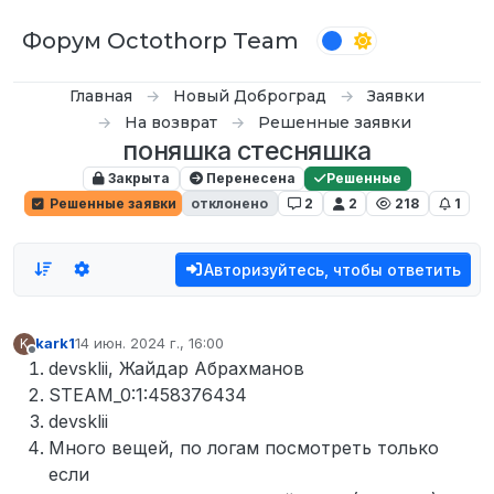
Перейти к содержимому
Форум Octothorp Team
Главная
Новый Доброград
Заявки
На возврат
Решенные заявки
поняшка стесняшка
Закрыта
Перенесена
Решенные
Решенные заявки
отклонено
2
2
218
1
Авторизуйтесь, чтобы ответить
kark1
14 июн. 2024 г., 16:00
K
отредактировано
Не в сети
devsklii, Жайдар Абрахманов
STEAM_0:1:458376434
devsklii
Много вещей, по логам посмотреть только
если