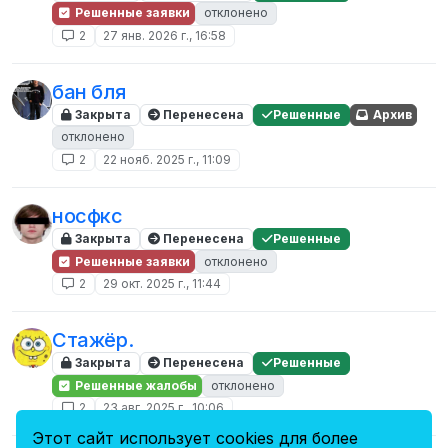
Решенные заявки
отклонено
2
27 янв. 2026 г., 16:58
бан бля
Закрыта
Перенесена
Решенные
Архив
отклонено
2
22 нояб. 2025 г., 11:09
носфкс
Закрыта
Перенесена
Решенные
Решенные заявки
отклонено
2
29 окт. 2025 г., 11:44
Стажёр.
Закрыта
Перенесена
Решенные
Решенные жалобы
отклонено
2
23 авг. 2025 г., 10:06
Этот сайт использует cookies для более