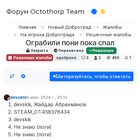
Перейти к содержимому
Форум Octothorp Team
Главная
Новый Доброград
Жалобы
На игрока Доброграда
Решенные жалобы
Ограбили пони пока спал
Закрыта
Перенесена
Решенные
Решенные жалобы
одобрено
3
2
450
1
Авторизуйтесь, чтобы ответить
devsklii
6 июн. 2024 г., 05:13
отредактировано
Не в сети
devsklii, Жайдар Абрахманов
STEAM_0:1:458376434
devsklii
Не знаю (логи)
Не знаю (логи)