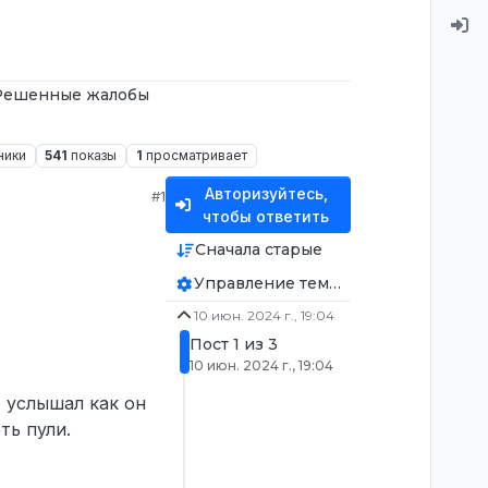
Решенные жалобы
ники
541
показы
1
просматривает
Авторизуйтесь,
#1
чтобы ответить
Сначала старые
Управление темой
10 июн. 2024 г., 19:04
Пост 1 из 3
10 июн. 2024 г., 19:04
, услышал как он
ть пули.