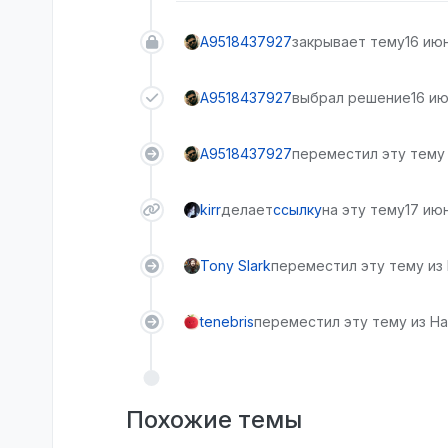
A9518437927
закрывает тему
16 июн
A9518437927
выбрал решение
16 ию
A9518437927
переместил эту тему 
kirr
делает
ссылку
на эту тему
17 июн
Tony Slark
переместил эту тему из
tenebris
переместил эту тему из На
Похожие темы