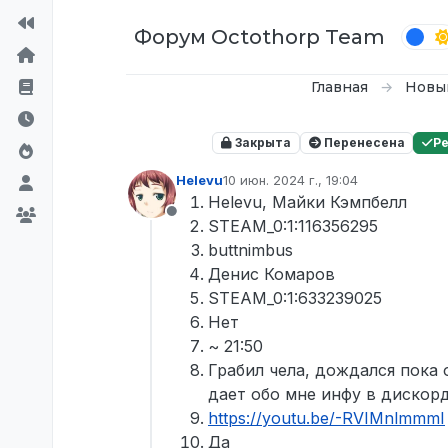
Перейти к содержимому
Форум Octothorp Team
Главная
Новы
Закрыта
Перенесена
Р
Helevu
10 июн. 2024 г., 19:04
отредактировано
Helevu, Майки Кэмпбелл
Не в сети
STEAM_0:1:116356295
buttnimbus
Денис Комаров
STEAM_0:1:633239025
Нет
~ 21:50
Грабил чела, дождался пока 
дает обо мне инфу в дискорд
https://youtu.be/-RVIMnlmmmI
Да