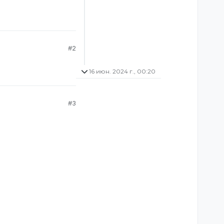
#2
16 июн. 2024 г., 00:20
#3