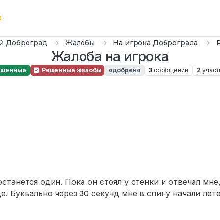
й Доброград
Жалобы
На игрока Доброграда
Жалоба на игрока
ешенные
Решенные жалобы
одобрено
3
сообщений
2
участ
останется один. Пока он стоял у стенки и отвечал мне
е. Буквально через 30 секунд мне в спину начали лете