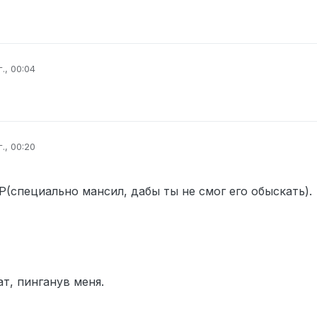
., 00:04
вано
., 00:20
вано
P(специально мансил, дабы ты не смог его обыскать).
т, пинганув меня.