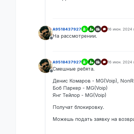
A9518437927
16 июн. 2024 г
отредактиро
На рассмотрении.
Не в сети
A9518437927
16 июн. 2024 г
отредактиро
Смешные ребята.
Не в сети
Денис Комаров - MG(Voip), NonR
Боб Паркер - MG(Voip)
Янг Тейлор - MG(Voip)
Получат блокировку.
Можешь подать заявку на возвра