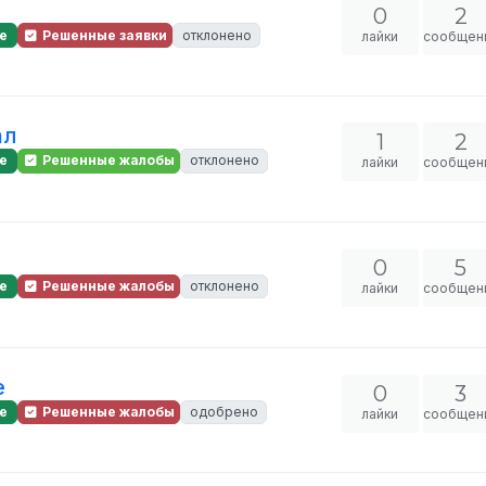
0
2
е
Решенные заявки
отклонено
лайки
сообщен
ал
1
2
е
Решенные жалобы
отклонено
лайки
сообщен
0
5
е
Решенные жалобы
отклонено
лайки
сообщен
е
0
3
е
Решенные жалобы
одобрено
лайки
сообщен