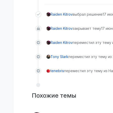
Raiden Kitrov
выбрал решение
17 июн
Raiden Kitrov
закрывает тему
17 июн.
Raiden Kitrov
переместил эту тему 
Tony Slark
переместил эту тему из
tenebris
переместил эту тему из На
Похожие темы