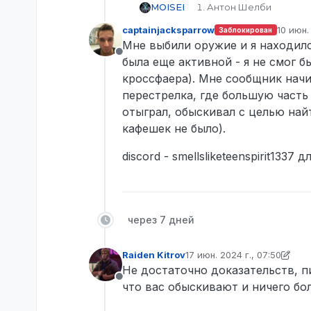
MOISEI
Антон Шелби
STEAM_0:0:86302734 (
captainjacksparrow
10 июн. 
Заблокирован
MOISEI_J(Discord в 
отреда
Мне выбили оружие и я находился
Трэвис Гриффин
Не в сети
STEAM_0:1:179663530 
была еще активной - я не смог б
кроссфаера). Мне сообщник начин
перестрелка, где большую часть 
0:00-2:00 (если дост
отыграл, обыскивал с целью най
После неудачного огр
Возле нашего дома (З
кафешек не было).
своей безопасности в
выходим. Мой друг иде
discord - smellsliketeenspirit1337 
Трэвис Гриффин с пис
без оружия) Мы слыши
кого-то, вдруг наш р
отвлекает внимание н
нашим трупам и обыск
через 7 дней
(если имеютс
Ознакомлен и согласе
Raiden Kitrov
17 июн. 2024 г., 07:50
отредактировано Raiden Kit
Не достаточно доказательств, п
Не в сети
что вас обыскивают и ничего бол