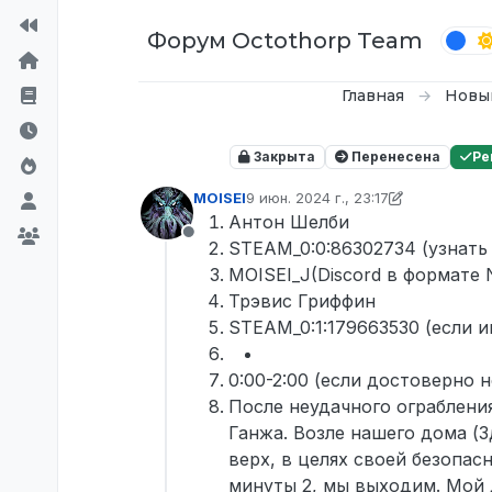
Перейти к содержимому
Форум Octothorp Team
Главная
Новы
Закрыта
Перенесена
Ре
MOISEI
9 июн. 2024 г., 23:17
отредактировано MOISEI
6 сент. 20
Антон Шелби
Не в сети
STEAM_0:0:86302734 (узнать 
MOISEI_J(Discord в формате
Трэвис Гриффин
STEAM_0:1:179663530 (если 
0:00-2:00 (если достоверно 
После неудачного ограблени
Ганжа. Возле нашего дома (
верх, в целях своей безопас
минуты 2, мы выходим. Мой д