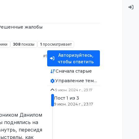
Решенные жалобы
ники
308
показы
1
просматривает
Авторизуйтесь,
#1
чтобы ответить
Сначала старые
Управление темой
9 июн. 2024 г., 23:17
Пост 1 из 3
9 июн. 2024 г., 23:17
парником Данилом
ы поднялись на
внутрь, пересидя
выстрелы, как