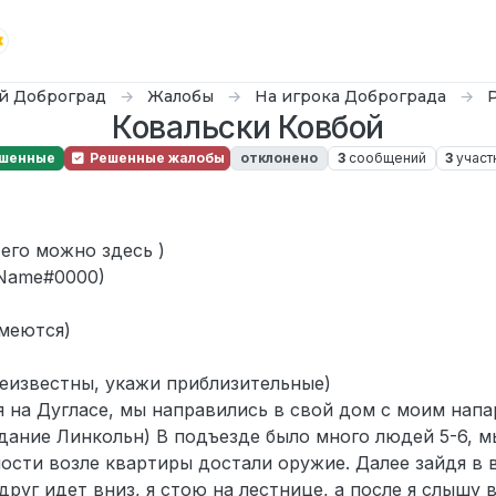
й Доброград
Жалобы
На игрока Доброграда
Ковальски Ковбой
шенные
Решенные жалобы
отклонено
3
сообщений
3
участ
24 г., 23:18
его можно здесь )
 Name#0000)
имеются)
неизвестны, укажи приблизительные)
я на Дугласе, мы направились в свой дом с моим на
Здание Линкольн) В подъезде было много людей 5-6, м
ности возле квартиры достали оружие. Далее зайдя в 
руг идет вниз, я стою на лестнице, а после я слышу 