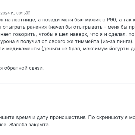
узнать его можно здесь )
2024 г., 00:15
формате Name#0000)
ктировано captainjacksparrow
6 окт. 2024 г., 00:16
 на лестнице, а позади меня был мужик с P90, а так 
(если имеются)
ы отыграть ранения (начал бы отыгрывать - меня бы пр
ает говорить, чтобы я шел наверх, что я и сделал, по
урона я получил от своего же тиммейта (из-за пинга).
оверно неизвестны, укажи приблизительные)
ти медикаменты (деньги не брал, максимум йогурты дл
абления на Дугласе, мы направились в свой дом с моим напарн
дание Линкольн) В подъезде было много людей 5-6, мы поднялись 
озле квартиры достали оружие. Далее зайдя в внутрь, пересидя 
т вниз, я стою на лестнице, а после я слышу выстрелы, как оказ
для обратной связи.
толетом как я понял, мой друг выбивает ему оружие, он падает 
м как кто-то кричит с нижнего этажа, заняв позицию на послед
аненный герой, врывается на шифте к нам на этаж дабы прикрыть 
а себя, и нас убивают, далее он расстреленый и полу живой, нач
ивать их.
я; скриншоты загружать сюда )
н ли ты с условиями подачи жалоб на игроков? - Да
rov
ишите время и дату происшествия. По скриншоту я мо
ее. Жалоба закрыта.