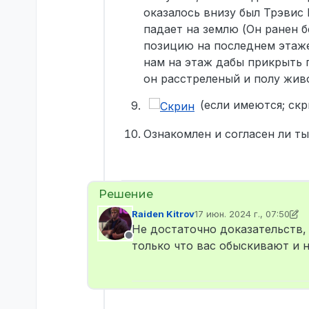
оказалось внизу был Трэвис 
падает на землю (Он ранен б
позицию на последнем этаже
нам на этаж дабы прикрыть п
он расстреленый и полу жив
(если имеются; ск
Ознакомлен и согласен ли ты
Raiden Kitrov
17 июн. 2024 г., 07:50
отредактировано Raiden K
Не достаточно доказательств,
Не в сети
только что вас обыскивают и н