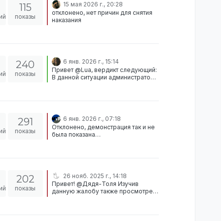
15 мая 2026 г., 20:28
115
отклонено, нет причин для снятия
ий
показы
наказания
6 янв. 2026 г., 15:14
240
Привет @Lua, вердикт следующий:
ий
показы
В данной ситуации администратор
прав - твои действия нарушали
правила игры за мирные
профессии. Мало того что ты
скрылся от сотрудников полиции,
ты (зачем-то?) сбросил свой авто в
6 янв. 2026 г., 07:18
291
озеро, избавившись от улик и
Отклонено, демонстрация так и не
прибавив себе отягчающие
ий
показы
была показана…
условия при заключении. ИТОГ:
Жалоба отклонена, вердикт
верный.
26 нояб. 2025 г., 14:18
202
Привет! @Дядя-Толя Изучив
ий
показы
данную жалобу также просмотрев
демонстрации экрана и сверив все
с правилами хочу вынести такой
вердикт: Уилл Говард
(Упоминаемый как Дядя Стёпа)