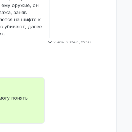
 ему оружие, он
тажа, заняв
ается на шифте к
ас убивают, далее
х.
17 июн. 2024 г., 07:50
могу понять