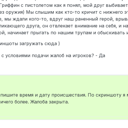
Гриффин с пистолетом как я понял, мой друг выбивает
ез оружия) Мы слышим как кто-то кричит с нижнего э
, мы ждали кого-то, вдруг наш раненный герой, врыв
икающего друга, он отвлекает внимание на себя, и н
ой, начинает прыгать по нашим трупам и обыскивать и
риншоты загружать сюда )
 с условиями подачи жалоб на игроков? - Да
itrov
 пишите время и дату происшествия. По скриншоту я 
ичего более. Жалоба закрыта.