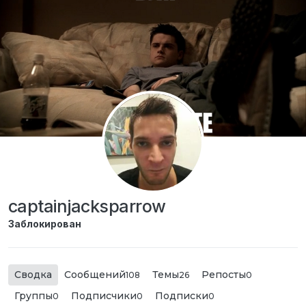
Перейти к содержимому
captainjacksparrow
Заблокирован
Сводка
Сообщений
Темы
Репосты
108
26
0
Группы
Подписчики
Подписки
0
0
0