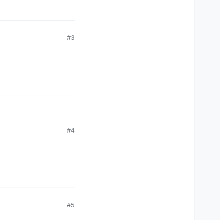
апоминаю он
она, о халатности
#3
#4
ые приближались к
 была группа людей,
жать, и нас
#5
шает что будет
и тяжёлое локёрное