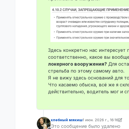
решаю свернуть это 
действия один сидел
и без выхода в этой 
полицейских, которы
к слову, ибо они не
странным, возможно о
машину, причем они э
в АФК) которые им н
нет, сбила машина, н
Здесь конкретно нас интересует 
врезалась машина? М
соответственно, какое вы вообще
но они не имели пра
локерного вооружения?
Для оста
дальше. Все собрав о
стрельба по этому самому авто.
сажает, но Макаров 
Почему они не имел
Я не вижу здесь оснований для т
Они не имели права о
Что касаемо обыска, всё же я скл
находится улики, у н
действительно, водитель мог и сп
из салона, и они это
зипы, это было видно
основания обыскиват
которыми совершалось
сказано что обыск а
хлебный мякиш
1 июн. 2026 г., 16:16
там могут быть улик
отредактировано хлеб
Это сообщение было удалено
попытку взлома, и о