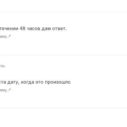
что у них было право ибо у них были
о арестованный ВОДИТЕЛЬ, может как-то скрыть улики, или тд, н
з него сделали решето, поэтому как по мне здесь нарушение зак
течении 48 часов дам ответ.
ину🗡️
уль
6893855
та дату, когда это произошло
какие-то два ДПД шника.
ину🗡️
и 19:24 если угодно.
взломать машину человека, далее увидев кучу свидетелей котор
вернуть это дело и уезжать. За нами увязался полицейский (Нас
ствия один сидел в АФК, а именно Сергей Апан) мы начинаем уез
 мотеля, и без выхода в этой ситуации, Эдди Уайт (Водитель) ре
ехать и влетает в полицейских, которые почему-то использовал