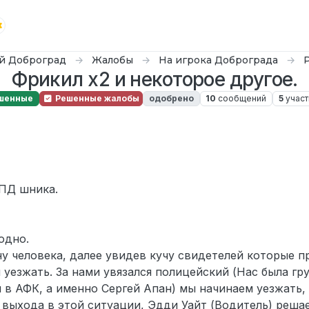
й Доброград
Жалобы
На игрока Доброграда
Фрикил x2 и некоторое другое.
шенные
Решенные жалобы
одобрено
10
сообщений
5
участ
лавный
ДПД шника.
годно.
у человека, далее увидев кучу свидетелей которые п
 уезжать. За нами увязался полицейский (Нас была гр
 в АФК, а именно Сергей Апан) мы начинаем уезжать, 
 выхода в этой ситуации, Эдди Уайт (Водитель) решае