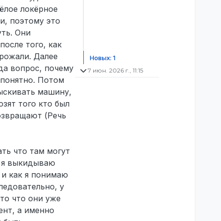
жёлое локёрное
ди, поэтому это
уть. Они
после того, как
грожали. Далее
Новых: 1
да вопрос, почему
7 июн. 2026 г., 11:15
 понятно. Потом
быскивать машину,
зят того кто был
возвращают (Речь
ать что там могут
о я выкидываю
 и как я понимаю
ледовательно, у
то что они уже
нт, а именно