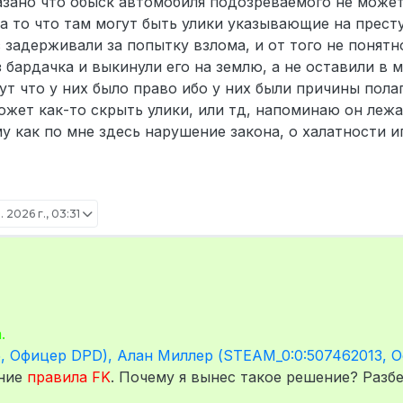
 сказано что обыск автомобиля подозреваемого не може
а то что там могут быть улики указывающие на прест
 задерживали за попытку взлома, и от того не понятн
 бардачка и выкинули его на землю, а не оставили в 
т что у них было право ибо у них были причины полаг
ет как-то скрыть улики, или тд, напоминаю он лежа
у как по мне здесь нарушение закона, о халатности и
 2026 г., 03:31
5
.
то два ДПД шника.
5, Офицер DPD), Алан Миллер (STEAM_0:0:507462013, 
ние
правила FK
. Почему я вынес такое решение? Разбе
 если угодно.
ь машину человека, далее увидев кучу свидетелей которые приб