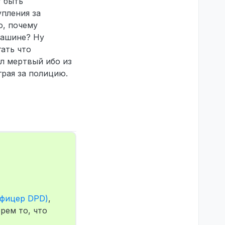
т быть
упления за
о, почему
машине? Ну
ать что
л мертвый ибо из
грая за полицию.
Офицер DPD)
,
рем то, что
лижались к нам я