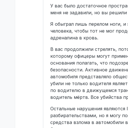
Не в сети
него сделали 
они увозят то
У вас было достаточное простра
Логи
ему не возвра
Да.
меня не задавили, но вы решили
Почему они н
Они не имели 
Я обыграл лишь перелом ноги, и
находится ули
человека, чтобы тот не мог про
отмычки из са
упаковали их 
адреналина в кровь.
них не было о
нашли те отм
В вас продолжили стрелять, пот
Arizona v. Ga
которому офицеры могут применя
осуществлен б
основания полагать, что подоз
которые он за
офицеры забра
безопасности. Активное движен
возможно эти 
автомобиля представляло общес
арестованный
убили не только водителя являе
него сделали 
по водителю в движущемся тран
Логи
Да.
водитель мёртв. Все убийства п
Остальные нарушения являются 
разбирательствами, но я могу п
средства взлома в автомобили в