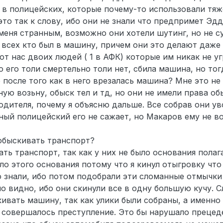
т в полицейских, которые почему-то использовали тя
это так к слову, ибо они не знали что предпримет Эд
меня странным, возможно они хотели шутинг, но не с
всех кто был в машину, причем они это делают даже 
ют нас двоих людей ( 1 в АФК) которые им никак не у
 его толи смертельно толи нет, сбила машина, но тог
 после того как в него врезалась машина? Мне это не
ую возьну, обыск тел и тд, но они не имели права о
дителя, почему я объясню дальше. Все собрав они уво
тный полицейский его не сажает, но Макаров ему не 
обыскивать транспорт?
ть транспорт, так как у них не было основания полаг
ыло этого основания потому что я кинул отыгровку чт
о знали, ибо потом подобрали эти сломанные отмычки
ло видно, ибо они скинули все в одну большую кучу. С
ивать машину, так как улики были собраны, а именно 
совершалось преступление. Это бы нарушало прецеде