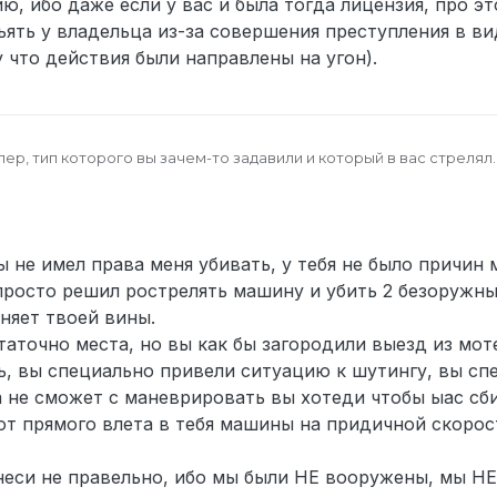
, ибо даже если у вас и была тогда лицензия, про эт
зъять у владельца из-за совершения преступления в в
у что действия были направлены на угон).
ер, тип которого вы зачем-то задавили и который в вас стрелял.
чное пространство, чтобы проехать, я даже сам начал уходить к 
славный
6 июн. 2026 г., 23:52
но вы решили принять иное решение.
елом ноги, и я не думаю, что один перелом способен настолько
ы не имел права меня убивать, у тебя не было причин 
т не мог продолжать стрелять из оружия с учётом стрессовой с
.
трелять, потому что согласно прецеденту Теннесси против Гарн
 просто решил рострелять машину и убить 2 безоружны
огут применять смертоносную силу только в том случае, если 
еняет твоей вины.
, что подозреваемый представляет непосредственную угрозу ж
ия являются IC и твой персонаж может подать жалобу в ОВР с 
таточно места, но вы как бы загородили выезд из моте
вное движение водителя и нападение на офицера со смертельн
 но я могу пояснить это и тут. Арестованный водитель спокойно 
ь, вы специально привели ситуацию к шутингу, вы сп
вляло общественную угрозу возможным пешеходам и водителям 
автомобили во время погони, тем самым скрыв улики, а макаров,
дителя является лишь случайностью, никто не будет специально 
ежит изъятию, ибо даже если у вас и была тогда лицензия, про э
а не сможет с маневрировать вы хотеди чтобы ыас сби
ущемся транспорте, это просто невозможно, как и невозможно з
 требуется изъять у владельца из-за совершения преступления в
 от прямого влета в тебя машины на придичной скорос
е убийства происходили в достаточно короткий срок.
татья, потому что действия были направлены на угон).
еси не правельно, ибо мы были НЕ вооружены, мы Н