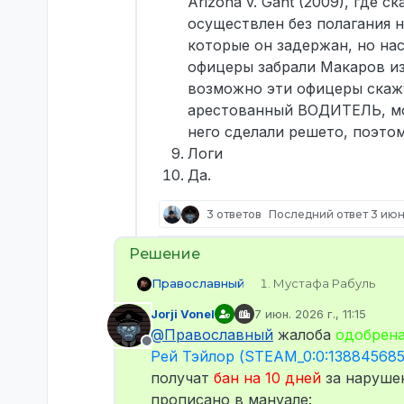
Arizona v. Gant (2009), где
осуществлен без полагания н
которые он задержан, но нас
офицеры забрали Макаров из
возможно эти офицеры скажу
арестованный ВОДИТЕЛЬ, мож
него сделали решето, поэтом
Логи
Да.
3 ответов
Последний ответ
3 июн.
Православный
Мустафа Рабуль
STEAM_0:0:55689385
Jorji Vonel
7 июн. 2026 г., 11:15
milkisbro
отредактировано
@
Православный
жалоба
одобрена
Не известно, какие-
Не в сети
Нету.
Рей Тэйлор (STEAM_0:0:13884568
Не известно
получат
бан на 10 дней
за наруше
7:24 вечера или 19:24
прописано в мануале:
Я попытался взломат