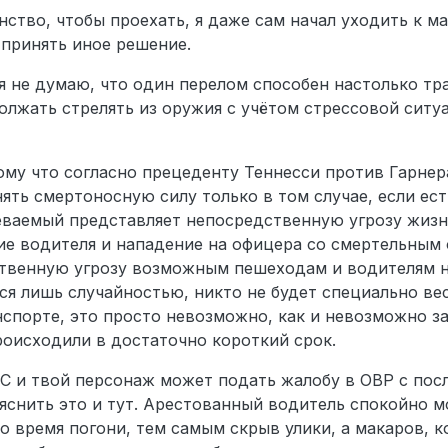
решето, поэтому как по мне здесь нарушение закона, о халатнос
го кто был в АФК, и слава богу, адекватный полицейский его не 
нство, чтобы проехать, я даже сам начал уходить к м
щают (Речь идет о Сергейе Апане).
 принять иное решение.
е имели права обыскивать транспорт?
права обыскивать транспорт, так как у них не было основания по
 я не думаю, что один перелом способен настолько т
ки, у них не было этого основания потому что я кинул отыгровку
должать стрелять из оружия с учётом стрессовой ситу
лона, и они это знали, ибо потом подобрали эти сломанные отмы
в зипы, это было видно, ибо они скинули все в одну большую кучу.
снования обыскивать машину, так как улики были собраны, а имен
ычки которыми совершалось преступление. Это бы нарушало пре
ому что согласно прецеденту Теннесси против Гарнер
nt (2009), где сказано что обыск автомобиля подозреваемого не 
ть смертоносную силу только в том случае, если ес
ез полагания на то что там могут быть улики указывающие на п
реваемый представляет непосредственную угрозу жизн
держан, но нас задерживали за попытку взлома, и от того не пон
ли Макаров из бардачка и выкинули его на землю, а не оставили 
ие водителя и нападение на офицера со смертельным
офицеры скажут что у них было право ибо у них были причины п
твенную угрозу возможным пешеходам и водителям на
 ВОДИТЕЛЬ, может как-то скрыть улики, или тд, напоминаю он л
тся лишь случайностью, никто не будет специально ве
решето, поэтому как по мне здесь нарушение закона, о халатнос
спорте, это просто невозможно, как и невозможно за
роисходили в достаточно короткий срок.
IC и твой персонаж может подать жалобу в ОВР с по
ояснить это и тут. Арестованный водитель спокойно м
о время погони, тем самым скрыв улики, а макаров, 