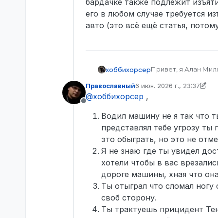
бардачке также подлежит изъятию
его в любом случае требуется и
авто (это всё ещё статья, потом
Привет, я Алан Милл
хоббихорсер
Православный
6 июн. 2026 г., 23:37
У вас было достато
отредактировано Право
@
хоббихорсер
,
меня не задавили, 
Не в сети
Я обыграл лишь пер
Водил машину не я так что т
человека, чтобы то
адреналина в кровь
В вас продолжили с
представлял тебе угрозу ты
которому офицеры м
это обыграть, но это не отм
основания полагать
Остальные нарушен
Я не знаю где ты увидел дос
безопасности. Акти
разбирательствами,
хотели чтобы в вас врезалис
автомобиля предста
средства взлома в 
убили не только во
бардачке также подл
дороге машины, хная что он
по водителю в движ
его в любом случае
Ты отыграл что сломал ногу
водитель мёртв. Вс
авто (это всё ещё с
своб сторону.
Ты трактуешь прицидент Тен