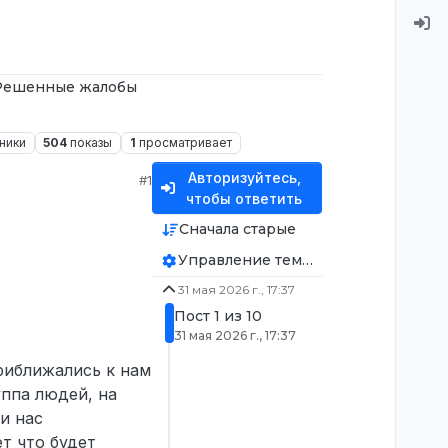
Решенные жалобы
ники
504
показы
1
просматривает
Авторизуйтесь,
#1
чтобы ответить
Сначала старые
Управление темой
31 мая 2026 г., 17:37
Пост 1 из 10
31 мая 2026 г., 17:37
риближались к нам
уппа людей, на
и нас
т что будет