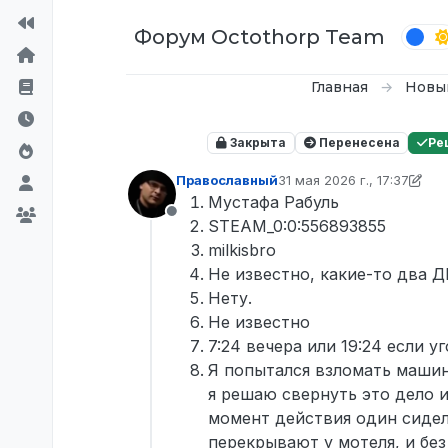
Перейти к содержимому
Форум Octothorp Team
Главная
Новы
Закрыта
Перенесена
Ре
Православный
31 мая 2026 г., 17:37
отредактировано Правос
Мустафа Рабуль
Не в сети
STEAM_0:0:556893855
milkisbro
Не известно, какие-то два 
Нету.
Не известно
7:24 вечера или 19:24 если у
Я попытался взломать машин
я решаю свернуть это дело и
момент действия один сидел
перекрывают у мотеля, и без