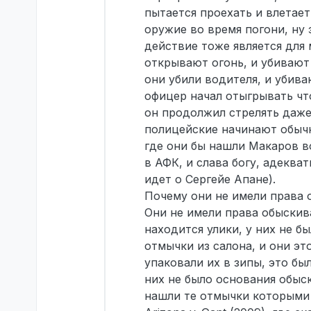
пытается проехать и влетае
оружие во время погони, ну 
действие тоже является для 
открывают огонь, и убивают 
они убили водителя, и убива
офицер начал отыгрывать что
он продолжил стрелять даже
полицейские начинают обычн
где они бы нашли Макаров во
в АФК, и слава богу, адеква
идет о Сергейе Апане).
Почему они не имели права 
Они не имели права обыскива
находится улики, у них не б
отмычки из салона, и они эт
упаковали их в зипы, это бы
них не было основания обыск
нашли те отмычки которыми 